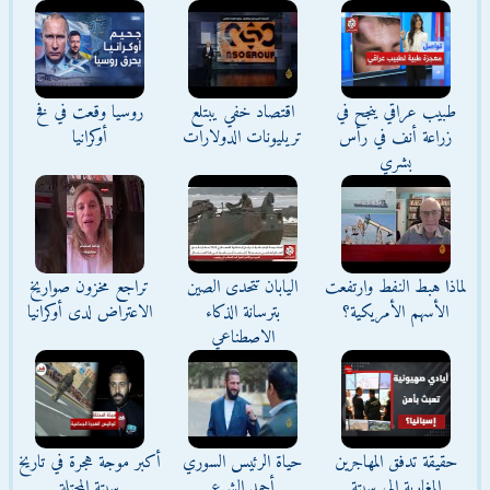
طبيب عراقي ينجح في
اقتصاد خفي يبتلع
روسيا وقعت في فخ
زراعة أنف في رأس
تريليونات الدولارات
أوكرانيا
بشري
لماذا هبط النفط وارتفعت
اليابان تتحدى الصين
تراجع مخزون صواريخ
الأسهم الأمريكية؟
بترسانة الذكاء
الاعتراض لدى أوكرانيا
الاصطناعي
حقيقة تدفق المهاجرين
حياة الرئيس السوري
أكبر موجة هجرة في تاريخ
المغاربة إلى سبتة
أحمد الشرع
سبتة المحتلة