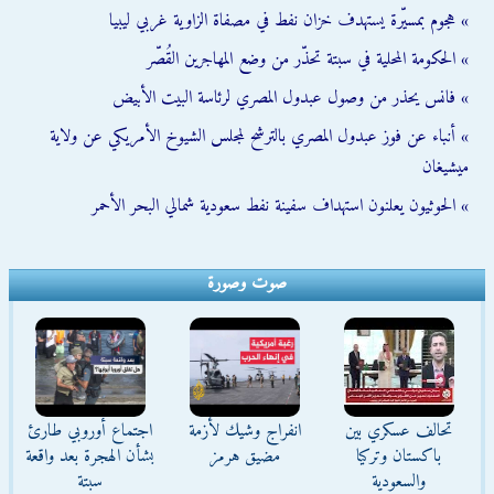
» هجوم بمسيّرة يستهدف خزان نفط في مصفاة الزاوية غربي ليبيا
» الحكومة المحلية في سبتة تحذّر من وضع المهاجرين القُصّر
» فانس يحذر من وصول عبدول المصري لرئاسة البيت الأبيض
» أنباء عن فوز عبدول المصري بالترشح لمجلس الشيوخ الأمريكي عن ولاية
ميشيغان
» الحوثيون يعلنون استهداف سفينة نفط سعودية شمالي البحر الأحمر
صوت وصورة
تحالف عسكري بين
انفراج وشيك لأزمة
اجتماع أوروبي طارئ
باكستان وتركيا
مضيق هرمز
بشأن الهجرة بعد واقعة
والسعودية
سبتة