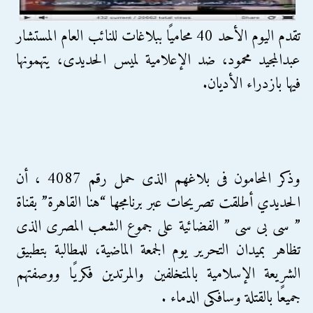
تقدم اليوم الأحد 40 محاميًا ببلاغات للنائب العام المستشار
عبدالمجيد محمود، ضد الإعلامية لميس الحديدى، يتهمونها
فيها بازدراء الأديان.
وذكر المحامون فى بلاغهم الذى حمل رقم 4087 ، أن
الحديدي أطلقت تصريحات عبر برنامجها “هنا القاهرة” بقناة
” سى بى سى ” الفضائية على جموع الشعب المصرى الذى
تظاهر بميدان التحرير يوم الجمعة الماضية، للمطالبة بتطبيق
الشريعة الإسلامية بالمتخلفين والمرتدين فكريًا ووصفتهم
جميعًا بالقتلة وسافكى الدماء .