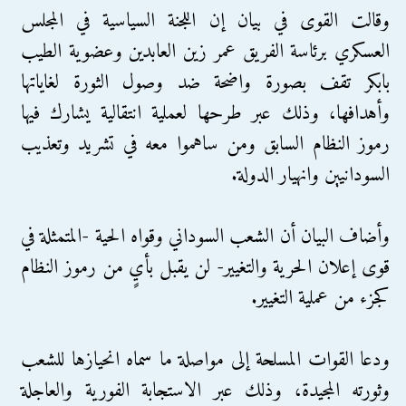
وقالت القوى في بيان إن اللجنة السياسية في المجلس
العسكري برئاسة الفريق عمر زين العابدين وعضوية الطيب
بابكر تقف بصورة واضحة ضد وصول الثورة لغاياتها
وأهدافها، وذلك عبر طرحها لعملية انتقالية يشارك فيها
رموز النظام السابق ومن ساهموا معه في تشريد وتعذيب
السودانيين وانهيار الدولة.
وأضاف البيان أن الشعب السوداني وقواه الحية -المتمثلة في
قوى إعلان الحرية والتغيير- لن يقبل بأيٍ من رموز النظام
كجزء من عملية التغيير.
ودعا القوات المسلحة إلى مواصلة ما سماه انحيازها للشعب
وثورته المجيدة، وذلك عبر الاستجابة الفورية والعاجلة