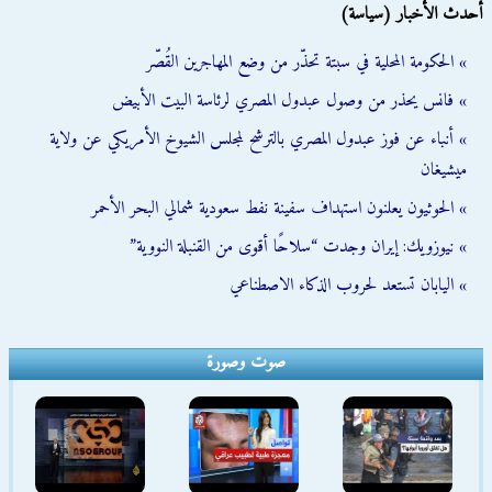
أحدث الأخبار (سياسة)
» الحكومة المحلية في سبتة تحذّر من وضع المهاجرين القُصّر
» فانس يحذر من وصول عبدول المصري لرئاسة البيت الأبيض
» أنباء عن فوز عبدول المصري بالترشح لمجلس الشيوخ الأمريكي عن ولاية
ميشيغان
» الحوثيون يعلنون استهداف سفينة نفط سعودية شمالي البحر الأحمر
» نيوزويك: إيران وجدت “سلاحًا أقوى من القنبلة النووية”
» اليابان تستعد لحروب الذكاء الاصطناعي
صوت وصورة