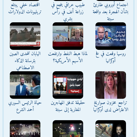
اجتماع أوروبي طارئ
طبيب عراقي ينجح في
اقتصاد خفي يبتلع
بشأن الهجرة بعد واقعة
زراعة أنف في رأس
تريليونات الدولارات
سبتة
بشري
روسيا وقعت في فخ
لماذا هبط النفط وارتفعت
اليابان تتحدى الصين
أوكرانيا
الأسهم الأمريكية؟
بترسانة الذكاء
الاصطناعي
تراجع مخزون صواريخ
حقيقة تدفق المهاجرين
حياة الرئيس السوري
الاعتراض لدى أوكرانيا
المغاربة إلى سبتة
أحمد الشرع