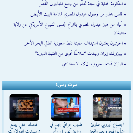
» الحكومة المحلية في سبتة تحذّر من وضع المهاجرين القُصّر
» فانس يحذر من وصول عبدول المصري لرئاسة البيت الأبيض
» أنباء عن فوز عبدول المصري بالترشح لمجلس الشيوخ الأمريكي عن ولاية
ميشيغان
» الحوثيون يعلنون استهداف سفينة نفط سعودية شمالي البحر الأحمر
» نيوزويك: إيران وجدت “سلاحًا أقوى من القنبلة النووية”
» اليابان تستعد لحروب الذكاء الاصطناعي
صوت وصورة
اجتماع أوروبي طارئ
طبيب عراقي ينجح في
اقتصاد خفي يبتلع
بشأن الهجرة بعد واقعة
زراعة أنف في رأس
تريليونات الدولارات