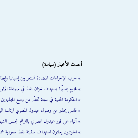
أحدث الأخبار (سياسة)
» حرب الإجراءات المضادة تستعر بين إسبانيا وإيطالي
» هجوم بمسيّرة يستهدف خزان نفط في مصفاة الزاوية
» الحكومة المحلية في سبتة تحذّر من وضع المهاجرين ال
» فانس يحذر من وصول عبدول المصري لرئاسة الب
» أنباء عن فوز عبدول المصري بالترشح لمجلس الشي
» الحوثيون يعلنون استهداف سفينة نفط سعودية شمال