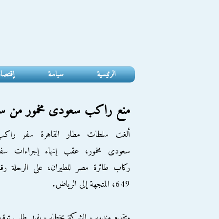
الرئيسية
سياسة
إقتصا
منع راكب سعودى مخمور من سفر
ألغت سلطات مطار القاهرة سفر راكب
سعودى مخمور، عقب إنهاء إجراءات سفر
ركاب طائرة مصر للطيران، على الرحلة رقم
649، المتجهة إلى الرياض.
وتقدم مندوب الشركة بخطاب يفيد طلب توقي