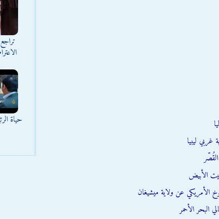
تراجع 
الاعترا
حياة الر
ا
 غربي ليبيا
قُصّر
يت الأبيض
وخ الأمريكي عن ولاية ميشيغان
ي البحر الأحمر