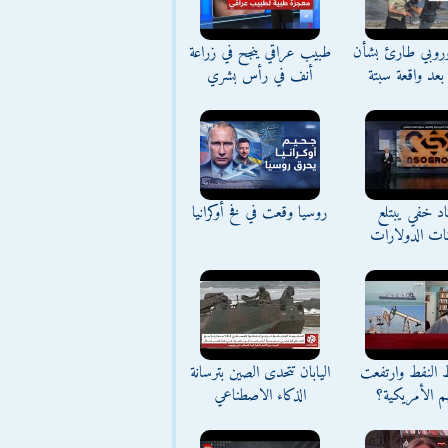
وروبي طارئ بشأن
طبيب عراقي ينجح في زراعة
بعد واقعة سبتة
أنف في رأس بشري
د خفي يبتلع
روسيا وقعت في فخ أوكرانيا
نات الدولارات
ط النفط وارتفعت
اليابان تتحدى الصين بترسانة
م الأمريكية؟
الذكاء الاصطناعي