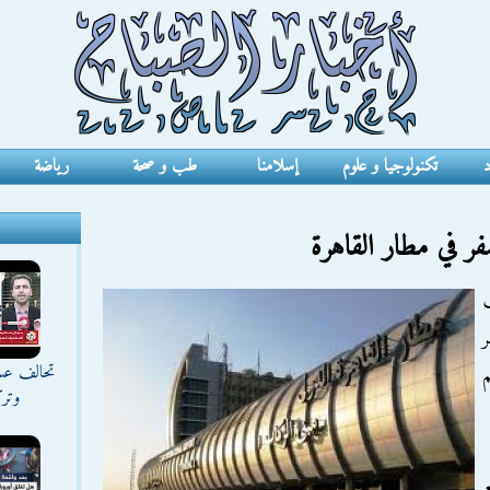
د
تكنولوجيا و علوم
إسلامنا
طب و صحة
رياضة
 في مطار القاهرة
تحالف عس
وترك
ع