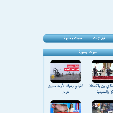
فضائيات
صوت وصورة
صوت وصورة
كري بين باكستان
انفراج وشيك لأزمة مضيق
يا والسعودية
هرمز