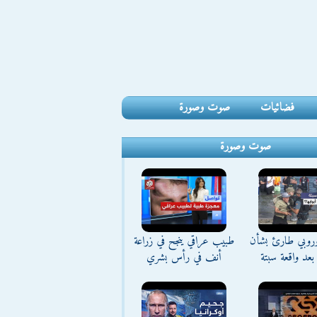
فضائيات
صوت وصورة
صوت وصورة
وروبي طارئ بشأن
طبيب عراقي ينجح في زراعة
بعد واقعة سبتة
أنف في رأس بشري