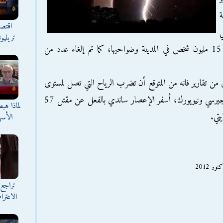
ة
اقتصا
ي
تريليو
(1500 بتوقيت جرينتش)، مما يؤثر على نحو 15 مليون شخص في المدينة وضواحيها، كما تم إلغاء عدد من
امي من تقارير فانه من المتوقع أن تضرب الرياح التي تصل لمستوى
إعصار مناطق في فيرجينيا وماساتشوستس ونيوجيرسي ونيويورك، أسفر الإعصار ساندي بالفعل عن مقتل 57
لماذا هب
يتي.
الأسه
تراجع 
الاعترا