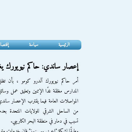
الرئيسية
سياسة
إقتصا
إعصار ساندي: حاكم نيويورك ي
أمر حاكم نيويورك آندرو كومو ، بأن تظل
المدارس مغلقة غدًا الإثنين وتعليق عمل وسائ
المواصلات العامة فيما يقترب الإعصار ساند
من الساحل الشرقي للولايات المتحدة بعدم
تسبب في دمار في منطقة البحر الكاريبي.
وطبقًا لشبكة "إيه بي سي نيوز" فإن خدمات متر