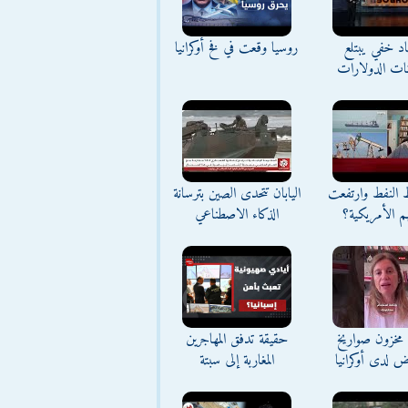
د خفي يبتلع
روسيا وقعت في فخ أوكرانيا
نات الدولارات
ط النفط وارتفعت
اليابان تتحدى الصين بترسانة
م الأمريكية؟
الذكاء الاصطناعي
مخزون صواريخ
حقيقة تدفق المهاجرين
ض لدى أوكرانيا
المغاربة إلى سبتة