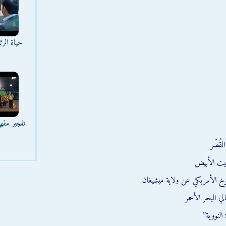
حياة الر
تفجير مقه
قُصّر
يت الأبيض
وخ الأمريكي عن ولاية ميشيغان
ي البحر الأحمر
النووية”