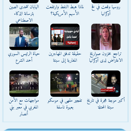
روسيا وقعت في فخ
لماذا هبط النفط وارتفعت
اليابان تتحدى الصين
أوكرانيا
الأسهم الأمريكية؟
بترسانة الذكاء
الاصطناعي
تراجع مخزون صواريخ
حقيقة تدفق المهاجرين
حياة الرئيس السوري
الاعتراض لدى أوكرانيا
المغاربة إلى سبتة
أحمد الشرع
أكبر موجة هجرة في تاريخ
تفجير مقهى في موسكو
مواجهات مع الأمن
سبتة المحتلة
بعبوة ناسفة
المغربي في معبر بني
أنصار