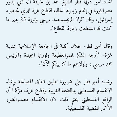
أشاد أمير دولة قطر الشيخ حمد بن خليفة آل ثاني بدور
مصرالثورة في إتمام زيارته الحالية لقطاع غزة الذي تحاصره
إسرائيل، وقال "لولا الرئيسمحمد مرسي وثورة 25 يناير ما
كنت قد استطعت زيارة القطاع".
وقال أمير قطر- خلال كلمة في الجامعة الإسلامية بمدينة
غزة-: "أوجه الشكر لمصرالعظيمة وثورتها المجيدة والرئيس
محمد مرسي ، ولولاهم ما كنا بينكم الآن".
وشدد أمير قطر على ضرورة تطبيق اتفاق المصالحة وإنهاء
الانقسام الفلسطيني بينالضفة الغريبة وقطاع غزة، مؤكدا أن
الواقع الفلسطيني يحتم ذلك لان الانقسام مصدرالضرر
الأكبر للقضية الفلسطينية.