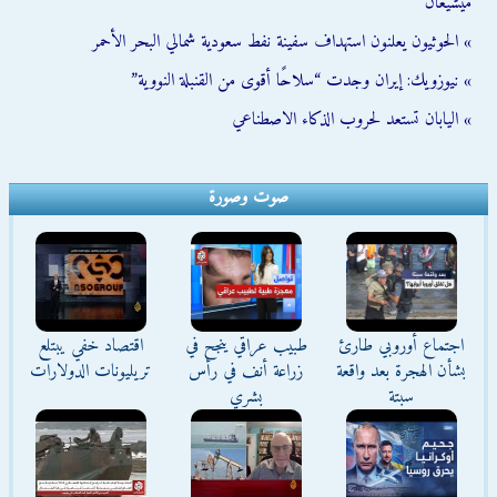
ميشيغان
» الحوثيون يعلنون استهداف سفينة نفط سعودية شمالي البحر الأحمر
» نيوزويك: إيران وجدت “سلاحًا أقوى من القنبلة النووية”
» اليابان تستعد لحروب الذكاء الاصطناعي
صوت وصورة
اجتماع أوروبي طارئ
طبيب عراقي ينجح في
اقتصاد خفي يبتلع
بشأن الهجرة بعد واقعة
زراعة أنف في رأس
تريليونات الدولارات
سبتة
بشري