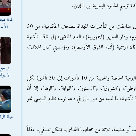
ية ترسيم الحدود البحرية بين البلدين.
لماذا هب
وقال المصدر لـ"العربي الجديد" إن سفارة الرياض ضاعفت من التأشيرات المهداة للصحف الحكومية، من 50
الأسه
تأشيرة لكل من مؤسسات الأهرام، وأخبار اليوم، ودار التحرير (الجمهورية)، العام الماضي، إلى 150 تأشيرة
يرة لكلّ من الوكالة الرسمية (أنباء الشرق الأوسط)، ومؤسستي "دار الهلال"،
تراجع 
الاعترا
وأفاد المصدر بزيادة العدد المخصص للصحف اليومية الخاصة والحزبية من 10 تأشيرات إلى 30 تأشيرة لكل
"، و"الشروق"، و"الدستور"، و"البوابة"، و"الوفد"، إلا أنّ
السفارة اختصّت صحيفة "اليوم السابع" بعدد 50 تأشيرة، لما لعبته من دور بارز في دعم توجه نظام السيسي نحو
حياة الر
أبو هشيمة، ثلاثة من صحافييها القدامى، بشكل تعسفي، عقاباً