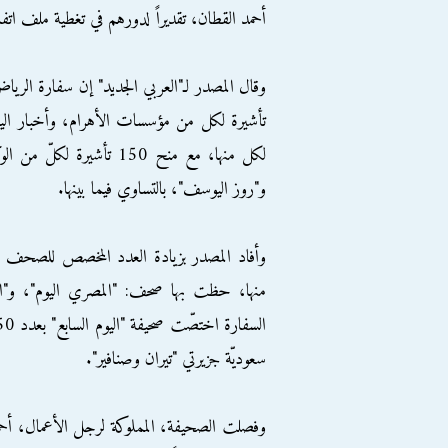
أحمد القطان، تقديراً لدورهم في تغطية ملف اتفاق
لكل منها، مع منح 150 تأش
و"روز اليوسف"، بالتساوي فيما بينها.
منها، حظت بها صحف: "المصري اليوم"، و"الوطن
سعوديّة جزيرتي "تيران وصنافير".
وفصلت الصحيفة، المملوكة لرجل الأعمال، أحمد 