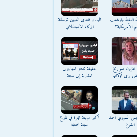
ط النفط وارتفعت
اليابان تتحدى الصين بترسانة
م الأمريكية؟
الذكاء الاصطناعي
مخزون صواريخ
حقيقة تدفق المهاجرين
ض لدى أوكرانيا
المغاربة إلى سبتة
ئيس السوري أحمد
أكبر موجة هجرة في تاريخ
الشرع
سبتة المحتلة