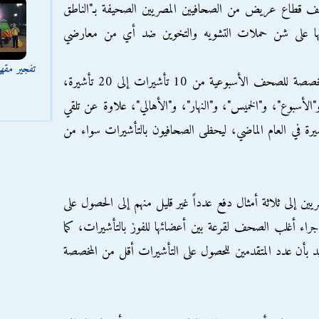
ويصف قطاع عريض من الصحافيين المصريين الصحيفة بـ"الناطق
دأبها على شن حملات التشويه والتخوين ضد أي من معارضي
تفجير مقه
كما رفعت السفارة السعودية تأشيرات الحج المخصصة للصحف الأسبوعية من 10 تأشيرات إلى 20 تأشيرة،
لأسبوع"، و"الخميس"، و"النهار"، و"الأهالي"، علاوة عن تلقي
الصحافيين مائة تأشيرة، بدلاً من 30 تأشيرة في العام الماضي، ليحظى الصحافيون بالتأشيرات سواء من
يين إلى ثلاثة أمثال دفع عدداً غير قليل منهم إلى الحصول على
راء أغلب الصحف لقرعة بين أعضائها للفوز بالتأشيرات، كما
د بأن عدد المتقدمين للحصول على التأشيرات أقل من المخصصة