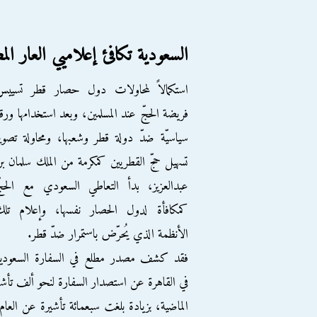
السعودية تكافئ إعلاميي العار ال
استكمالاً لمحاولات دول حصار قطر تسييس
فريضة الحجّ عند المسلمين، وبعد استخدامها ورق
سياسيّة ضدّ دولة قطر وشعبها، ومحاولة تصوي
تسهيل حجّ القطريين كمكرمة من الملك سلمان ب
عبدالعزيز، بدأ التعاطي السعودي مع الحج
كمكافأة لدول الحصار نفسها، وإعلام تلك
الأنظمة الذي يُحرّض باستمرار ضدّ قطر.
فقد كشف مصدر مطلع في السفارة السعودية
في القاهرة عن استصدار السفارة لنحو ألف تأشير
الماضية، بزيادة بلغت سبعمائة تأشيرة عن العام 