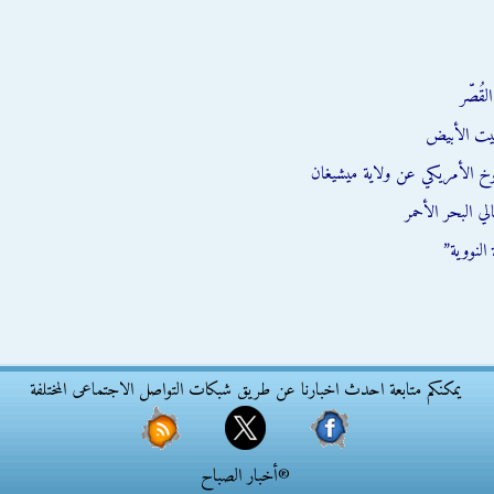
قُصّر
يت الأبيض
وخ الأمريكي عن ولاية ميشيغان
ي البحر الأحمر
النووية”
يمكنكم متابعة احدث اخبارنا عن طريق شبكات التواصل الاجتماعى المختلفة
®أخبار الصباح