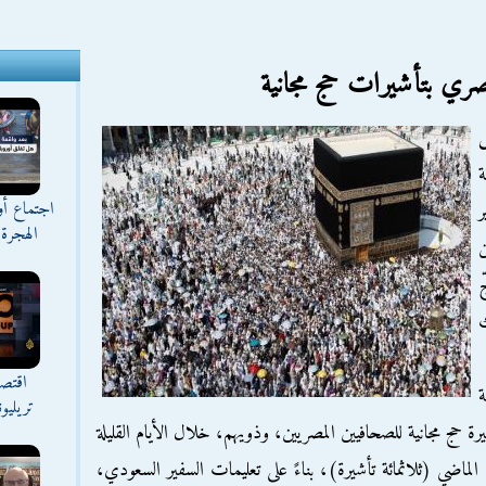
مصري بتأشيرات حج مجانية
ة
اجتماع أ
ر
الهجرة 
ن
ّ
اقتصا
تريليو
ة حج مجانية للصحافيين المصريين، وذويهم، خلال الأيام القليلة
الماضي (ثلاثمائة تأشيرة)، بناءً على تعليمات السفير السعودي،