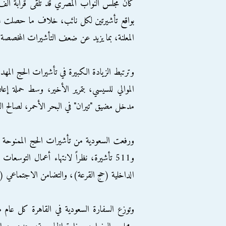
كان مجلس النواب المصري قد تلقى قرابة ألف 
بواقع تأشيرتين لكل نائب، خلاف ما حصلت عليه
المعلنة، بما يزيد عن ضعف التأشيرات المخصصة ف
وترتبط الزيادة الكبيرة في تأشيرات الحج الم
الموالي للسيسي، بتمرير الأخير، وسط حملة إعل
مدخل مضيق "تيران" في البحر الأحمر، لصالح الس
و511 تأشيرة، نظراً لانتهاء أعمال التوس
الداخلية (حج القرعة)، والتضامن الاجتماعي (
وتوزع السفارة السعودية في القاهرة كل عام ما