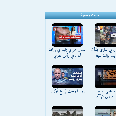
صوت وصورة
وروبي طارئ بشأن
طبيب عراقي ينجح في زراعة
بعد واقعة سبتة
أنف في رأس بشري
د خفي يبتلع
روسيا وقعت في فخ أوكرانيا
نات الدولارات