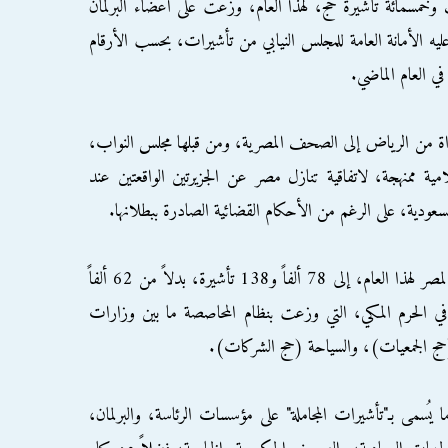
وخمسمائة تأشيرة حج، لهذا العام، وزعت على أعضاء البرلمان
 الأمانة العامة للمجلس النيابي من تأشيرات، بحسب الأرقام
ي العام الماضي.
هداة من الرياض إلى الصحف المصرية، ومن قبلها مجلس النواب،
امية ممنهجة، لاتفاقية تنازل مصر عن الجزيرتين الواقعتين عند
عودية، على الرغم من الأحكام القضائية الصادرة ببطلانها.
ورفعت السعودية من تأشيرات الحج الممنوحة لمصر لهذا العام، إلى 78 ألفاً و138 تأشيرة، بدلاً من 62 ألفاً
عات في الحرم المكي، التي وزعت بنظام المحاصصة ما بين وزارات
حج الجمعيات)، والسياحة (حج الشركات).
 يُسمى بـ"تأشيرات المجاملة" على مؤسسات الرئاسة، والبرلمان،