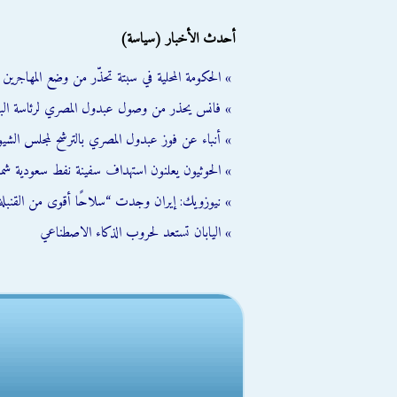
أحدث الأخبار (سياسة)
» الحكومة المحلية في سبتة تحذّر من وضع المهاجرين ال
» فانس يحذر من وصول عبدول المصري لرئاسة الب
» أنباء عن فوز عبدول المصري بالترشح لمجلس الشي
» الحوثيون يعلنون استهداف سفينة نفط سعودية شمال
» نيوزويك: إيران وجدت “سلاحًا أقوى من القنبلة 
» اليابان تستعد لحروب الذكاء الاصطناعي