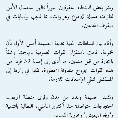
ونشر بعض النشطاء الحقوقيين صوراً تظهر استعمال الأمن
لغازات مسيلة للدموع وهراوات، مما تسبب بإصابات في
صفوف المحتجين.
وأفاد بيان للسلطات المحلية بمدينة الحسيمة أمس الأول بأن
مجموعة، قامت باستفزاز القوات العمومية ومهاجمتها رشقاً
بالحجارة من قبل ملثمين، ما أدى إلى إصابة 39 فرداً من
هذه القوات بجروح متفاوتة الخطورة، نقلوا في إثرها إلى
المستشفى لتلقي الإسعافات اللازمة.
وتشهد الحسيمة وعدد من مدن وقرى منطقة الريف،
احتجاجات متواصلة منذ أكتوبر الماضي؛ للمطالبة بالتنمية
و"رفع التهميش" ومحاربة الفساد.