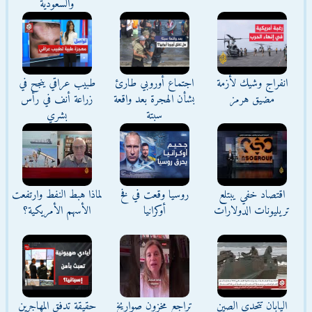
والسعودية
انفراج وشيك لأزمة
اجتماع أوروبي طارئ
طبيب عراقي ينجح في
مضيق هرمز
بشأن الهجرة بعد واقعة
زراعة أنف في رأس
سبتة
بشري
اقتصاد خفي يبتلع
روسيا وقعت في فخ
لماذا هبط النفط وارتفعت
تريليونات الدولارات
أوكرانيا
الأسهم الأمريكية؟
اليابان تتحدى الصين
تراجع مخزون صواريخ
حقيقة تدفق المهاجرين