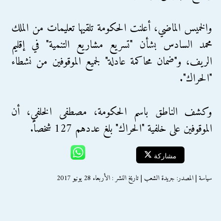
والخميس الماضي، أعلنت الحكومة تلقيها تعليمات من الملك
محمد السادس بشأن "تسريع مشاريع التنمية" في إقليم
الريف، و"ضمان محاكمة عادلة" لجميع الموقوفين من نشطاء
"الحراك".
وكشف الناطق باسم الحكومة، مصطفى الخلفي، أن
الموقوفين على خلفية "الحراك" بلغ عددهم 127 شخصاً.
مشاركة
سياسة | المصدر: جريدة الشعب | تاريخ النشر : الأربعاء 28 يونيو 2017