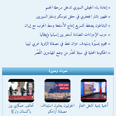
» إعادة بناء الجيش السوري تدخل مرحلة الحسم
» ظهور بشار الجعفري في حفل بموسكو يستفز السوريين
» البنتاغون يضغط لتسريع إنتاج الأسلحة وسط الحرب مع إيران
» حرب الإجراءات المضادة تستعر بين إسبانيا وإيطاليا
» هجوم بمسيّرة يستهدف خزان نفط في مصفاة الزاوية غربي ليبيا
» الحكومة المحلية في سبتة تحذّر من وضع المهاجرين القُصّر
صوت وصورة
أغنية يمنية تشغل العالم
الحوثيون يعلنون استهداف
تحالف عسكري بين
مصفاة أرامكو
باكستان وتركيا