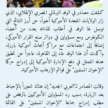
كشفت مصادر في الوفد البرلماني المصري الإنقلابي، الذي
زار الولايات المتحدة الأميركية أخيراً، عن أبرز النتائج التي
توصل لها الوفد في أعقاب لقاءاته بعدد من أعضاء
الكونغرس ومع مسؤولين في دوائر صنع القرار الأميركي،
إضافةً إلى اجتماعات مع مراكز أبحاث أميركية بارزة.
وأكدت أن هذا الوفد عاد إلى القاهرة، عاجزاً عن تحقيق
هدفه المتمثل في دفع الإدارة الأميركية إلى إدراج حركة
"الإخوان المسلمين" على قوائم الإرهاب الأميركية.
وقالت المصادر لـ"العربي الجديد" إن هناك شعوراً بالإحباط
بعد الزيارة، بسبب رد المسؤولين الأميركيين بالرفض على
مطلب إدراج جماعة "الإخوان المسلمين" على القائمة