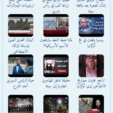
بشأن الهجرة بعد واقعة
زراعة أنف في رأس
تريليونات الدولارات
سبتة
بشري
روسيا وقعت في فخ
لماذا هبط النفط وارتفعت
اليابان تتحدى الصين
أوكرانيا
الأسهم الأمريكية؟
بترسانة الذكاء
الاصطناعي
تراجع مخزون صواريخ
حقيقة تدفق المهاجرين
حياة الرئيس السوري
الاعتراض لدى أوكرانيا
المغاربة إلى سبتة
أحمد الشرع