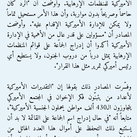
الأميركية للمنظمات الإرهابية. وأوضحت أن "الرد كان
حاسماً وصريحاً بدون مواربة، وأن هذا الأمر مستحيل تماماً
ولا يمكن للإدارة الأميركية الإقدام عليه". وأوضحت
المصادر أن "مسؤولين على قدر عالٍ من الأهمية في الإدارة
الأميركية أكدوا أن إدراج الجماعة على قوائم المنظمات
الإرهابية يمثل درباً من دروب الجنون، ولا يستطيع أي
رئيس أميركي تمرير مثل هذا القرار".
وفسّرت المصادر ذلك بقولها إن "التقديرات الأميركية
لأعداد من يتبنّون فكر الإخوان في المجتمع الأميركي
يتجاوزون الـ430 ألف مواطن يحملون الجنسية الأميركية"،
متابعاً أنه "في حال إدراج اسم الجماعة على القائمة لا بد أن
يستتبع ذلك التحفظ على أموال هذا العدد الهائل من