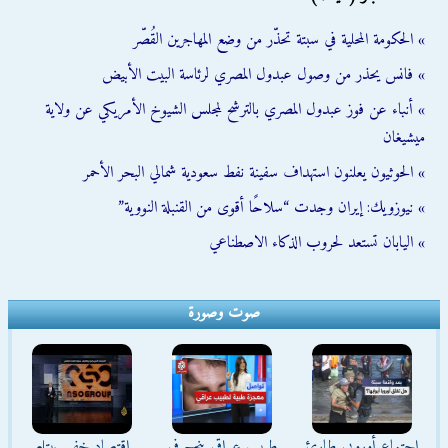
» الحكومة المحلية في سبتة تحذّر من وضع المهاجرين القُصّر
» فانس يحذر من وصول عبدول المصري لرئاسة البيت الأبيض
» أنباء عن فوز عبدول المصري بالترشح لمجلس الشيوخ الأمريكي عن ولاية
ميشيغان
» الحوثيون يعلنون استهداف سفينة نفط سعودية شمالي البحر الأحمر
» نيوزويك: إيران وجدت “سلاحًا أقوى من القنبلة النووية”
» اليابان تستعد لحروب الذكاء الاصطناعي
صوت وصورة
اجتماع أوروبي طارئ
طبيب عراقي ينجح في
اقتصاد خفي يبتلع