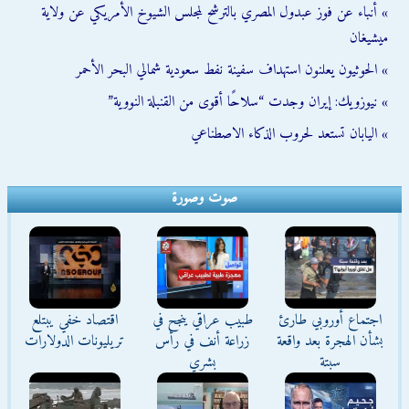
» أنباء عن فوز عبدول المصري بالترشح لمجلس الشيوخ الأمريكي عن ولاية
ميشيغان
» الحوثيون يعلنون استهداف سفينة نفط سعودية شمالي البحر الأحمر
» نيوزويك: إيران وجدت “سلاحًا أقوى من القنبلة النووية”
» اليابان تستعد لحروب الذكاء الاصطناعي
صوت وصورة
اجتماع أوروبي طارئ
طبيب عراقي ينجح في
اقتصاد خفي يبتلع
بشأن الهجرة بعد واقعة
زراعة أنف في رأس
تريليونات الدولارات
سبتة
بشري