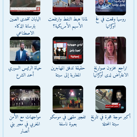
روسيا وقعت في فخ
لماذا هبط النفط وارتفعت
اليابان تتحدى الصين
أوكرانيا
الأسهم الأمريكية؟
بترسانة الذكاء
الاصطناعي
تراجع مخزون صواريخ
حقيقة تدفق المهاجرين
حياة الرئيس السوري
الاعتراض لدى أوكرانيا
المغاربة إلى سبتة
أحمد الشرع
أكبر موجة هجرة في تاريخ
تفجير مقهى في موسكو
مواجهات مع الأمن
سبتة المحتلة
بعبوة ناسفة
المغربي في معبر بني
أنصار