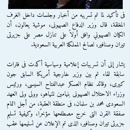
فى تأكيد لما تم تسريبه من أخبار وجلسات داخل الغرف
المغلقة، قال وزير الدفاع الصهيونى، موشية يعالون، أن
الكيان الصهيوني وافق أولاً على تنازل مصر على جزيرتى
تيران وصنافير، لصالح المملكة العربية السعودية.
يشار إلى أن تسريبات إعلامية وسياسية أكدت فى فترات
سابقة لقاء تم بين وزير خارجية أمريكا السابق جون
كيرى، وقائد نظام العسكر عبدالفتاح السيسى، ورئيس
وزراء الاحتلال الصهيونى بنيامين نتنياهو، وولى ولى العهد
السعودى محمد بن سلمان، فى منطقة العقبة، من أجل اتمام
صفقة القرن التى خرج مصطلحها مؤخرًا، وكيفية تسليم
جزيرتى تيران وصنافير، الذى تم الإعلان عن تسليمها عقب