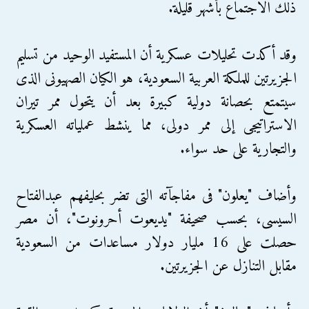
ذلك الاجتماع بأشهر قليلة.
وقد أكدت تحليلات عسكرية أن المستفيد الوحيد من تسليم
الجزيرتين للملكة العربية السعودية، هو الكيان الصهيونى الذى
سيتمتع بحصانة دولية كبيرة بعد أن يتحول ممر تيران
الاستراتيجى إلى ممر دولى، مما ينشط عملياته العسكرية
والتجارية على حد سواء.
وأضاف "يعلون" فى مفاجآته التى تضر بحليفهم عبدالفتاح
السيسى، بحسب صحيفة "يديعوت أحرونوت"، أن مصر
حصلت على 16 مليار دولار مساعدات من السعودية
مقابل التنازل عن الجزيرتين.