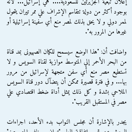
إعلان تبعية الجزيرتين للسعودية.... هي إسرائيل... لأنه
بوجود أكثر من دولة تتقاسم الإشراف علي ممر تيران يتحول
لممر دولي و لا يحق بذلك لمصر منع أي سفينة إسرائيلية أو
غيرها من المرور به".
واضافت أن: "هذا الوضع سيسمح للكيان الصهيونى بمد قناة
من البحر الأحمر إلي المتوسط موازية لقناة السويس و لا
تستطيع مصر منع أي سفن متجهة لإسرائيل من مرور
بها... و في فترة قصيرة ممكن أن يتضآل دور قناة السويس
الملاحي بشدة و كل ذلك يمثل أداة ضغط اقتصادي علي
مصر في المستقبل القريب".
يجدر بالإشارة أن مجلس النواب بدء الأحد، اجراءات