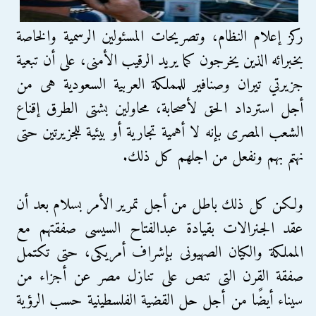
ركز إعلام النظام، وتصريحات المسئولين الرسمية والخاصة
بخبرائه الذين يخرجون كما يريد الرقيب الأمنى، على أن تبعية
جزيرتي تيران وصنافير للمملكة العربية السعودية هى من
أجل استرداد الحق لأصحابة، محاولين بشتى الطرق إقناع
الشعب المصرى بإنه لا أهمية تجارية أو بيئية للجزيرتين حتى
نهتم بهم ونفعل من اجلهم كل ذلك.
ولكن كل ذلك باطل من أجل تمرير الأمر بسلام بعد أن
عقد الجنرالات بقيادة عبدالفتاح السيسى صفقتهم مع
المملكة والكيان الصهيونى بإشراف أمريكى، حتى تكتمل
صفقة القرن التى تنص على تنازل مصر عن أجزاء من
سيناء أيضًا من أجل حل القضية الفلسطينية حسب الرؤية