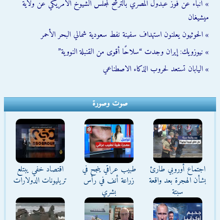
» أنباء عن فوز عبدول المصري بالترشح لمجلس الشيوخ الأمريكي عن ولاية
ميشيغان
» الحوثيون يعلنون استهداف سفينة نفط سعودية شمالي البحر الأحمر
» نيوزويك: إيران وجدت “سلاحًا أقوى من القنبلة النووية”
» اليابان تستعد لحروب الذكاء الاصطناعي
صوت وصورة
اجتماع أوروبي طارئ
طبيب عراقي ينجح في
اقتصاد خفي يبتلع
بشأن الهجرة بعد واقعة
زراعة أنف في رأس
تريليونات الدولارات
سبتة
بشري