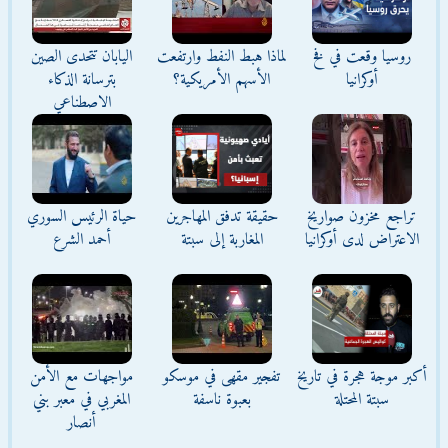
روسيا وقعت في فخ
لماذا هبط النفط وارتفعت
اليابان تتحدى الصين
أوكرانيا
الأسهم الأمريكية؟
بترسانة الذكاء
الاصطناعي
تراجع مخزون صواريخ
حقيقة تدفق المهاجرين
حياة الرئيس السوري
الاعتراض لدى أوكرانيا
المغاربة إلى سبتة
أحمد الشرع
أكبر موجة هجرة في تاريخ
تفجير مقهى في موسكو
مواجهات مع الأمن
سبتة المحتلة
بعبوة ناسفة
المغربي في معبر بني
أنصار