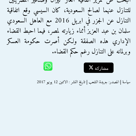
البحث عن تمرير اتفاقية العار "تيران وصنافير المصريتين"
للتنازل عنهما لصالح السعودية، كان السيسي وقع اتفاقية
التنازل عن الجزر في ابريل 2016 مع العاهل السعودي
سلمان بن عبد العزيز أثناء زيارته لمصر، فيما احبط القضاء
الإداري هذه الصفقة ولكن أصرت حكومة العسكر
وبرلمانه على التنازل رغم حكم القضاء.
مشاركة
سياسة | المصدر: جريدة الشعب | تاريخ النشر : الاثنين 12 يونيو 2017