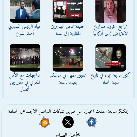
تراجع مخزون صواريخ
حقيقة تدفق المهاجرين
حياة الرئيس السوري
الاعتراض لدى أوكرانيا
المغاربة إلى سبتة
أحمد الشرع
أكبر موجة هجرة في تاريخ
تفجير مقهى في موسكو
مواجهات مع الأمن
سبتة المحتلة
بعبوة ناسفة
المغربي في معبر بني
أنصار
يمكنكم متابعة احدث اخبارنا عن طريق شبكات التواصل الاجتماعى المختلفة
®أخبار الصباح