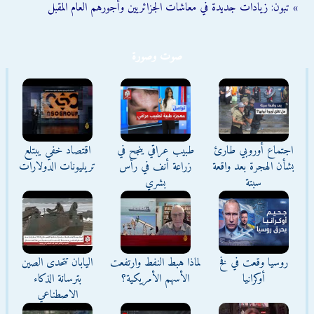
» تبون: زيادات جديدة في معاشات الجزائريين وأجورهم العام المقبل
صوت وصورة
اجتماع أوروبي طارئ
طبيب عراقي ينجح في
اقتصاد خفي يبتلع
بشأن الهجرة بعد واقعة
زراعة أنف في رأس
تريليونات الدولارات
سبتة
بشري
روسيا وقعت في فخ
لماذا هبط النفط وارتفعت
اليابان تتحدى الصين
أوكرانيا
الأسهم الأمريكية؟
بترسانة الذكاء
الاصطناعي