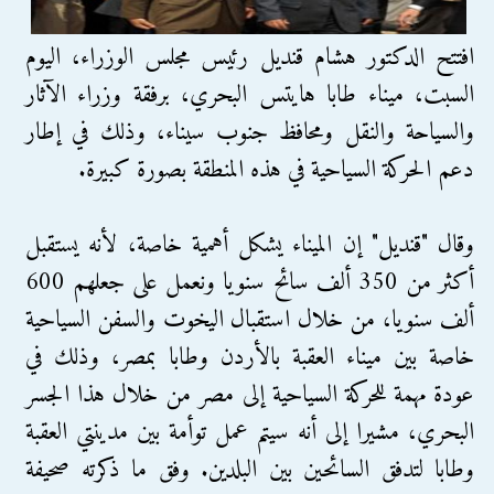
افتتح الدكتور هشام قنديل رئيس مجلس الوزراء، اليوم
السبت، ميناء طابا هايتس البحري، برفقة وزراء الآثار
والسياحة والنقل ومحافظ جنوب سيناء، وذلك في إطار
دعم الحركة السياحية في هذه المنطقة بصورة كبيرة.
وقال "قنديل" إن الميناء يشكل أهمية خاصة، لأنه يستقبل
أكثر من 350 ألف سائح سنويا ونعمل على جعلهم 600
ألف سنويا، من خلال استقبال اليخوت والسفن السياحية
خاصة بين ميناء العقبة بالأردن وطابا بمصر، وذلك في
عودة مهمة للحركة السياحية إلى مصر من خلال هذا الجسر
البحري، مشيرا إلى أنه سيتم عمل توأمة بين مدينتي العقبة
وطابا لتدفق السائحين بين البلدين. وفق ما ذكرته صحيفة