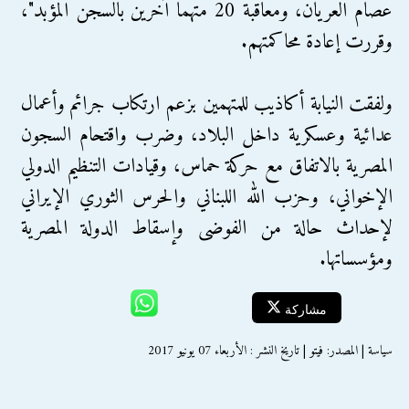
عصام العريان، ومعاقبة 20 متهمًا آخرين بالسجن المؤبد"،
وقررت إعادة محاكمتهم.
ولفقت النيابة أكاذيب للمتهمين بزعم ارتكاب جرائم وأعمال
عدائية وعسكرية داخل البلاد، وضرب واقتحام السجون
المصرية بالاتفاق مع حركة حماس، وقيادات التنظيم الدولي
الإخواني، وحزب الله اللبناني والحرس الثوري الإيراني
لإحداث حالة من الفوضى وإسقاط الدولة المصرية
ومؤسساتها.
مشاركة
سياسة | المصدر: فيتو | تاريخ النشر : الأربعاء 07 يونيو 2017