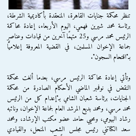
تنظر محكمة جنايات القاهرة، المنعقدة بأكاديمية الشرطة،
برئاسة محمد شيرين فهمي، اليوم الأربعاء، إعادة محاكمة
الرئيس محمد مرسي و25 متهمًا آخرين من قيادات وعناصر
جماعة الإخوان المسلمين، في القضية المعروفة إعلاميًّا
بـ"اقتحام السجون".
وتأتي إعادة محاكمة الرئيس مرسي، بعدما ألغت محكمة
النقض في نوفمبر الماضي الأحكام الصادرة من محكمة
الجنايات، برئاسة شعبان الشامي بـ"إعدام كل من الرئيس
محمد مرسي، ومحمد بديع المرشد العام لجماعة الإخوان، ونائبه
رشاد البيومي، ومحيي حامد عضو مكتب الإرشاد، ومحمد
سعد الكتاتني رئيس مجلس الشعب المنحل، والقيادي