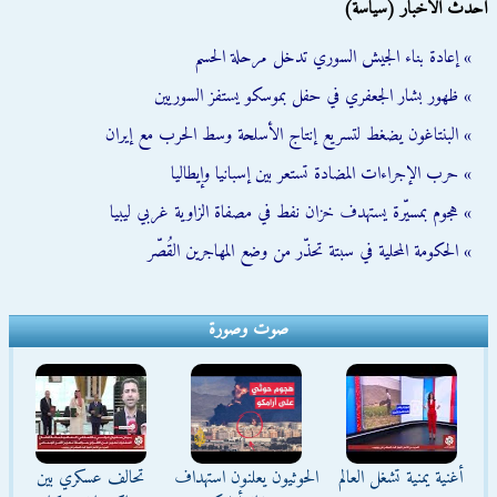
أحدث الأخبار (سياسة)
» إعادة بناء الجيش السوري تدخل مرحلة الحسم
» ظهور بشار الجعفري في حفل بموسكو يستفز السوريين
» البنتاغون يضغط لتسريع إنتاج الأسلحة وسط الحرب مع إيران
» حرب الإجراءات المضادة تستعر بين إسبانيا وإيطاليا
» هجوم بمسيّرة يستهدف خزان نفط في مصفاة الزاوية غربي ليبيا
» الحكومة المحلية في سبتة تحذّر من وضع المهاجرين القُصّر
صوت وصورة
أغنية يمنية تشغل العالم
الحوثيون يعلنون استهداف
تحالف عسكري بين