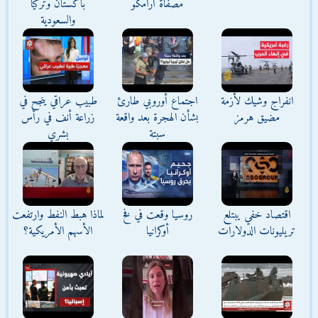
مصفاة أرامكو
باكستان وتركيا
والسعودية
انفراج وشيك لأزمة
اجتماع أوروبي طارئ
طبيب عراقي ينجح في
مضيق هرمز
بشأن الهجرة بعد واقعة
زراعة أنف في رأس
سبتة
بشري
اقتصاد خفي يبتلع
روسيا وقعت في فخ
لماذا هبط النفط وارتفعت
تريليونات الدولارات
أوكرانيا
الأسهم الأمريكية؟