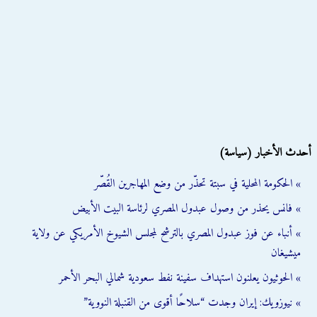
أحدث الأخبار (سياسة)
» الحكومة المحلية في سبتة تحذّر من وضع المهاجرين القُصّر
» فانس يحذر من وصول عبدول المصري لرئاسة البيت الأبيض
» أنباء عن فوز عبدول المصري بالترشح لمجلس الشيوخ الأمريكي عن ولاية
ميشيغان
» الحوثيون يعلنون استهداف سفينة نفط سعودية شمالي البحر الأحمر
» نيوزويك: إيران وجدت “سلاحًا أقوى من القنبلة النووية”