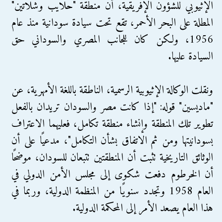
الإثيوبي للشؤون الإفريقية، أن منطقة "حلايب وشلاتين"
المطلة على البحر الأحمر، تقع تحت سيادة سودانية منذ عام
1956، ولكن كان للجانب المصري والسوداني حق
السيادة عليها.
ونقلت الوكالة الإثيوبية الرسمية، الناطقة باللغة الأمهرية، عن
"ماديسين" قوله: "إذا كانت مصر والسودان تريدان بالفعل
تطوير تلك المنطقة وإنشاء منطقة تكامل، فعليهما الاعتراف
بسودانيتها ومن ثم الاتفاق بشأن التكامل"، مدعيًا على أن
الوثائق التاريخية تثبت أن المنطقتين تتبعان للسودان، موضحًا
أن الخرطوم دفعت شكوى إلى مجلس الأمن الدولي في
العام 1958 وتجدد سنويًا من المنظمة الدولية، وربما في
هذا العام يصعد الأمر إلى المحكمة الدولية.