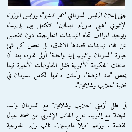
جنى إعلان الرئيس السوداني "عمر البشير"، ورئيس الوزراء
الإثيوبي "هيلي ماريام ديسالين" التكامل بين بلديهما،
وتوحيد المواقف تجاه التهديدات الخارجية، دون تتفصيل
عن تلك تهديدات قصدها الاتفاق، بل لخص كل شئ
بعبارة "السودان وإثيوبيا إيد واحدة" أولى ثماره، بعد أن
استغلت الحكومة الأثيوبية فشل المفاوضات الأخيرة فيما
يخص "سد النهضة"، وأعلنت دعمها الكامل للسودان في
قضية "حلايب وشلاتين".
في ظل أزمتي "حلايب وشلاتين" مع السودان و"سد
النهضة" مع إثيوبيا، خرج الجانب الإثيوبي عن صمته حيال
القضية ، وزعم "ديلا ماديسين"، نائب وزير الخارجية