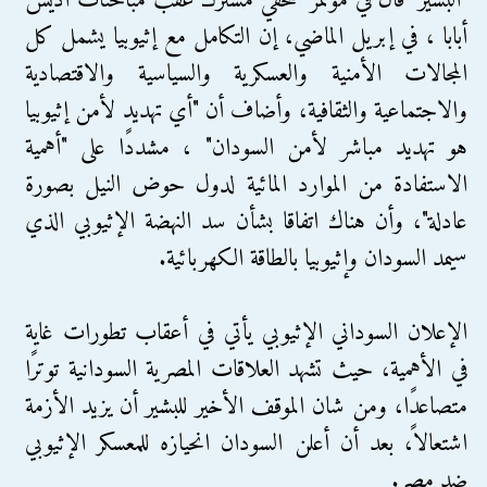
"البشير" قال في مؤتمر صحفي مشترك عقب مباحثات أديس
أبابا ، في إبريل الماضي، إن التكامل مع إثيوبيا يشمل كل
المجالات الأمنية والعسكرية والسياسية والاقتصادية
والاجتماعية والثقافية، وأضاف أن "أي تهديد لأمن إثيوبيا
هو تهديد مباشر لأمن السودان" ، مشددًا على "أهمية
الاستفادة من الموارد المائية لدول حوض النيل بصورة
عادلة"، وأن هناك اتفاقا بشأن سد النهضة الإثيوبي الذي
سيمد السودان وإثيوبيا بالطاقة الكهربائية.
الإعلان السوداني الإثيوبي يأتي في أعقاب تطورات غاية
في الأهمية، حيث تشهد العلاقات المصرية السودانية توترًا
متصاعدًا، ومن شان الموقف الأخير للبشير أن يزيد الأزمة
اشتعالاً، بعد أن أعلن السودان انحيازه للمعسكر الإثيوبي
ضد مصر.