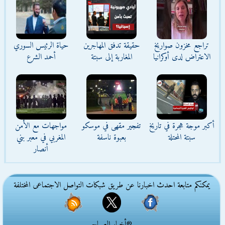
تراجع مخزون صواريخ
حقيقة تدفق المهاجرين
حياة الرئيس السوري
الاعتراض لدى أوكرانيا
المغاربة إلى سبتة
أحمد الشرع
أكبر موجة هجرة في تاريخ
تفجير مقهى في موسكو
مواجهات مع الأمن
سبتة المحتلة
بعبوة ناسفة
المغربي في معبر بني
أنصار
يمكنكم متابعة احدث اخبارنا عن طريق شبكات التواصل الاجتماعى المختلفة
®أخبار الصباح