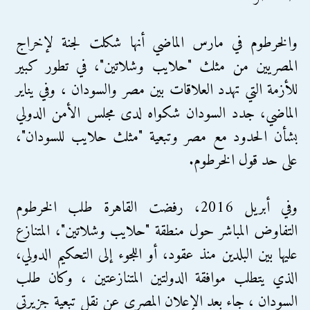
والخرطوم في مارس الماضي أنها شكلت لجنة لإخراج
المصريين من مثلث "حلايب وشلاتين"، في تطور كبير
للأزمة التي تهدد العلاقات بين مصر والسودان ، وفي يناير
الماضي، جدد السودان شكواه لدى مجلس الأمن الدولي
بشأن الحدود مع مصر وتبعية "مثلث حلايب للسودان"،
على حد قول الخرطوم.
وفي أبريل 2016، رفضت القاهرة طلب الخرطوم
التفاوض المباشر حول منطقة "حلايب وشلاتين"، المتنازع
عليها بين البلدين منذ عقود، أو اللجوء إلى التحكيم الدولي،
الذي يتطلب موافقة الدولتين المتنازعتين ، وكان طلب
السودان ، جاء بعد الإعلان المصري عن نقل تبعية جزيرتي