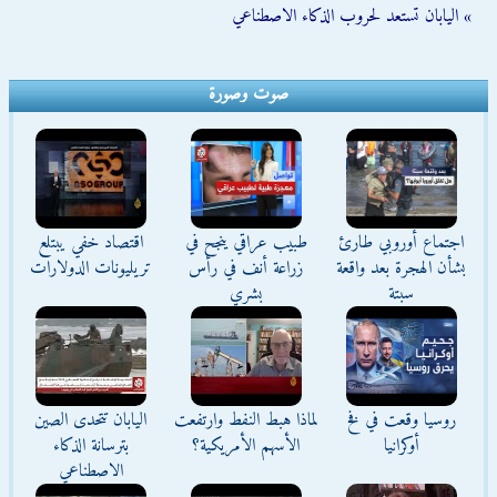
» اليابان تستعد لحروب الذكاء الاصطناعي
صوت وصورة
اجتماع أوروبي طارئ
طبيب عراقي ينجح في
اقتصاد خفي يبتلع
بشأن الهجرة بعد واقعة
زراعة أنف في رأس
تريليونات الدولارات
سبتة
بشري
روسيا وقعت في فخ
لماذا هبط النفط وارتفعت
اليابان تتحدى الصين
أوكرانيا
الأسهم الأمريكية؟
بترسانة الذكاء
الاصطناعي