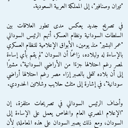
"تيران وصنافير"، إلى المملكة العربية السعودية.
في تصريح جديد يعكس مدى تطور العلاقات بين
السلطات السودانية ونظام العسكر، أتهم الرئيس السوداني
"عمر البشير" منذ يومين، الأبواق الإعلامية للنظام العسكري
بالإساءة له ولبلاده، زاعمًا أن السودان "لم يقم بأي إساءة
لمصر رغم احتلالها جزءًا من الأراضي السودانية"، مشيرًا
إلى أن بلاده تتحلى بالصبر إزاء مصر رغم احتلالها أراضي
سودانية"، في إشارة إلى مثلث حلايب وشلاتين الحدودي.
وأضاف الرئيس السوداني في تصريحات متلفزة، إن
"الإعلام المصري العام والخاص يعمل على الإساءة إلى
السودان، ومع ذلك يصبر السودان على هذه المعاملة؛ لأن