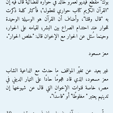
بوك" مقطع فيديو لعمرو خالد في حواره لفضائية قال فيه إن
"القرآن الكريم كتاب حواري للعقول"؛ فأكثر كلمة ذكرت
به "قال وقلنا"، وأضاف أن القرآن هو الوسيلة الوحيدة
للحوار عند احتدام الصراع بين البشر؛ لقيامه على الحوار،
وحينما سُئل عن الحوار مع الإخوان قال: "خلص الحوار".
معز مسعود
غير بعيد عن تغيّر المواقف ما حدث مع الداعية الشاب
معز مسعود، الذي قاد هجومًا حادًا على التيار الديني في
مصر؛ خاصة قنوات الإخوان التي قال عن شيوخها إن
تدينهم يعتبر " مغلوطًا" أو "فاسدًا".