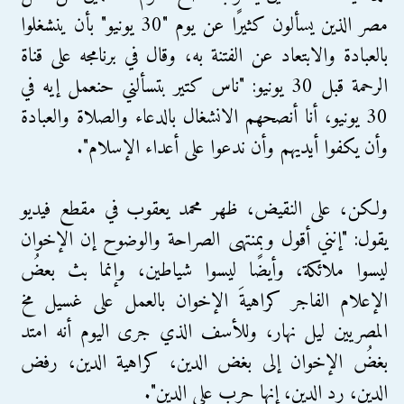
مصر الذين يسألون كثيرًا عن يوم "30 يونيو" بأن ينشغلوا
بالعبادة والابتعاد عن الفتنة به، وقال في برنامجه على قناة
الرحمة قبل 30 يونيو: "ناس كتير بتسألني حنعمل إيه في
30 يونيو، أنا أنصحهم الانشغال بالدعاء والصلاة والعبادة
وأن يكفوا أيديهم وأن ندعوا على أعداء الإسلام".
ولكن، على النقيض، ظهر محمد يعقوب في مقطع فيديو
يقول: "إنني أقول وبمنتهى الصراحة والوضوح إن الإخوان
ليسوا ملائكة، وأيضًا ليسوا شياطين، وإنما بث بعضُ
الإعلام الفاجر كراهيةَ الإخوان بالعمل على غسيل مخ
المصريين ليل نهار، وللأسف الذي جرى اليوم أنه امتد
بغضُ الإخوان إلى بغض الدين، كراهية الدين، رفض
الدين، رد الدين، إنها حرب على الدين".