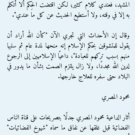
المشهد، فعندي كلام كثير؛ لكن اقتضت الحِكم ألا أتكلم
به إلا في وقته، ولا أستطيع الحديث عن كل ما عندي".
وقال إن الأحداث التي تجري الآن "كأن الله أراد أن
يقول للمتشوقين بحكم الإسلام إنه منحها لمدة عام ثم سلبها
منهم بسبب تركهم للعبادة"، داعيًا الإسلاميين إلى الرجوع
لدين الله مجددًا، ولا زال يلتزم الصمت بشأن ما يدور في
البلاد حتى سفره للعلاج خارجها.
محمود المصري
أثار الداعية محمود المصري جدلًا بتصريحات على قناة الناس
الفضائية قبل غلقها عن نفاق ما سماه "شيوخ الفضائيات"