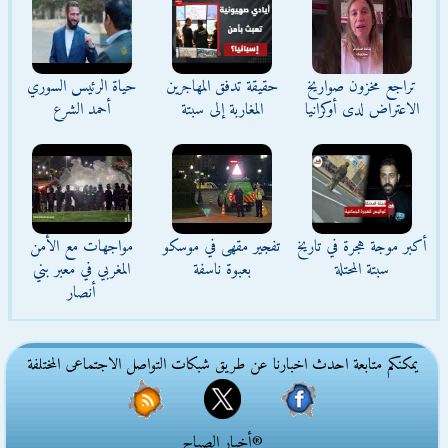
تراجع مخزون صواريخ
حقيقة تدفق المهاجرين
حياة الرئيس السوري
الاعتراض لدى أوكرانيا
المغاربة إلى سبتة
أحمد الشرع
أكبر موجة هجرة في تاريخ
تفجير مقهى في موسكو
مواجهات مع الأمن
سبتة المحتلة
بعبوة ناسفة
المغربي في معبر بني
أنصار
يمكنكم متابعة احدث اخبارنا عن طريق شبكات التواصل الاجتماعى المختلفة
®أخبار الصباح