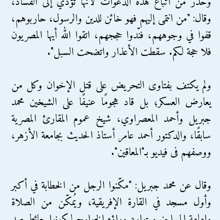
وحذّر من اتباع هذه الدعوات لأنها تؤدي إلى الفساد،
وقال: "من انتمى إليهم فهو خائن للدين والرسول، حاربوهم،
قفوا في وجوههم، فنّدوا حججهم، اتقوا الله أيها المصريون
فلا حجة لكم. سقطت الأعذار واتضحت السبل".
ولم يكتف بفتاوى التحريض على قتل الإخوان وكل من
يعارض العسكر؛ بل قاد هجومًا عنيفًا على الشيخين محمد
جبريل وأحمد المعصراوي، شيخ عموم المقارئ المصرية
سابقًا، والدكتور أحمد عامر أستاذ الحديث بجامعة الأزهر،
ووصفهم فى فيديو بـ"المعاقين".
وقال عن محمد جبريل: "مكّنوا الرجل من الخطابة في أكبر
وأول مسجد في القارة الإفريقية، ويُمكّن من الصلاة
وإمامة المسلمين ويتوارد وراؤه الخوارج ليكونوا حائط صد