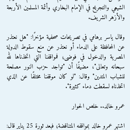
الشيعي والتجريح في الإمام البخاري وأئمة المسلمين الأربعة
والأزهر الشريف.
وقال ياسر برهامي في تصريحات صحفية مؤخرًا: "هل نعتذر
عن المحافظة على الدماء أو نعتذر عن منع سقوط الدولة
المصرية والدخول في فوضى؛ فمواقفنا التي اتخذناها لله
سبحانه وتعالى"، مضيفًا أن "تواجد حزب النور مصلحة
للشباب المتدين" وقال: "لو كان موقفنا مختلفًا عن الذي
اتخذناه لسقطت دماء كثيرة".
عمرو خالد.. خلص الحوار
اشتهر عمرو خالد بمواقفه المتناقضة؛ فبعد ثورة 25 يناير قال: