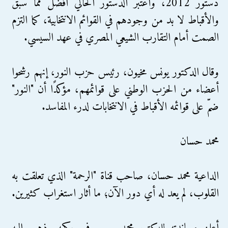
دستور 2012، واعتبر الدستور الحالي أفضل مما سبق
والأقباط لا بد من وجودهم في القوائم الانتخابية، كما التزم
الصمت أمام التقارب الشيعي المصري في عهد السيسي.
وقال الدكتور يونس مخيون، رئيس حزب النور، إنهم رشحوا
أعضاء من الحزب الوطني على قوائمهم، مؤكدًا أن "النور"
ضمّ على قوائمه الأقباط في الانتخابات لدرء المفاسد.
محمد حسان
الداعية محمد حسان، صاحب قناة "الرحمة" الذي تعلقت به
القلوب، لم يعد له أي دور الآن؛ ما أثار استغراب كثيرين.