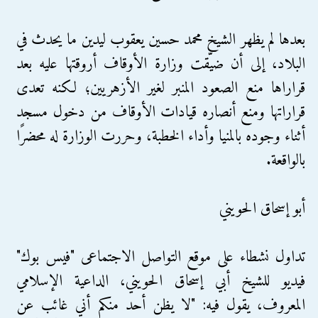
بعدها لم يظهر الشيخ محمد حسين يعقوب ليدين ما يحدث في
البلاد، إلى أن ضيّقت وزارة اﻷوقاف أروقتها عليه بعد
قراراها منع الصعود المنبر لغير الأزهريين؛ لكنه تعدى
قراراتها ومنع أنصاره قيادات اﻷوقاف من دخول مسجد
أثناء وجوده بالمنيا وأداء الخطبة، وحررت الوزارة له محضرًا
بالواقعة.
أبو إسحاق الحويني
تداول نشطاء على موقع التواصل الاجتماعى "فيس بوك"
فيديو للشيخ أبي إسحاق الحويني، الداعية الإسلامي
المعروف، يقول فيه: "لا يظن أحد منكم أني غائب عن