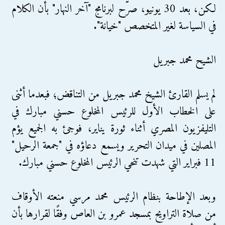
لكن، بعد 30 يونيو، صرّح لبرنامج "آخر النهار" بأن الكلام
في السياسة لغير المتخصص "خيانة".
الشيح محمد جبريل
لم يسلم القارئ الشيخ محمد جبريل من التناقض؛ فبعدما أثنى
على الخطاب الأول للرئيس المخلوع حسني مبارك في
التليفزيون المصري أثناء ثورة يناير، فوجئ به الجميع يؤم
المصلين في ميدان التحرير ويسمع دعاؤه في "جمعة الرحيل"
11 فبراير التي شهدت تنحي الرئيس المخلوع حسني مبارك.
وبعد الإطاحة بنظام الرئيس محمد مرسي منعته الأوقاف
من صلاة التراويح بمسجد عمرو بن العاص وفقًا لقرارها بأن