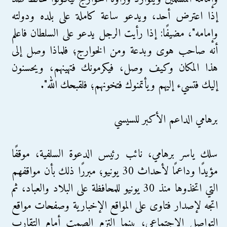
إذا اعترض أحد، ويدعو ساعة كاملة على بلده ودولته
وإمامه"، مضيفًا: إذا رأيت الرجل يدعو على السلطان فاعلم
أنه صاحب هوى وبدعة ومن الخوارج؛ فلماذا وصل إلى
هذا المكان وكيف وصل، فيكرمونك فتهينهم، ويحسنون
إليك فتسيء إليهم ويأتمنوك فتخونهم؛ فلقبحك الله".
برهامي الداعم الأكبر للسيسي
سلك ياسر برهامي، نائب رئيس الدعوة السلفية، موقفًا
مؤيدًا وداعمًا لأحداث 30 يونيو؛ مبررًا ذلك بأن مواقفهم
التي اتخذوها منذ 30 يونيو للمحافظة على البلاد والعباد، ثم
اتجه لإصدار فتاوى على المواقع الإخبارية وصفحات مواقع
التواصل الاجتماعي، بينما التزم الصمت أمام التقارب