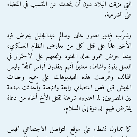
التي مزقت البلاد دون أن يتحدث عن المتسبب في القضاء
على الشرعية.
وتسرّب فيديو لعمرو خالد وسالم عبدالجليل يحرض فيه
الأخير علنًا على قتل كل من يعارض النظام العسكري،
بينما حرض عمرو خالد الجنود وشجعهم على الاستمرار في
العمل بقوة ونشاط، معتبرًا أنهم ينفذون أوامر "الله" وليس
القائد، وعُرضت هذه الفيديوهات على جميع وحدات
الجيش قبل فض اعتصامي رابعة والنهضة وأحدثت صدمة
بين المصريين؛ لما اعتبروه شرعنة لقتل الأخ أخاه من دعاة
يفترض فيهم الدعوة إلى السلام.
كما تداول نشطاء على موقع التواصل الاجتماعي "فيس