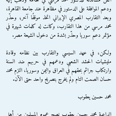
أعلن مساندته للدكتور محمد مرسي في حكمه وذهب إليه
ودعم الموافقة على الدستور في مظاهرة عند جامعة القاهرة،
وبعد التقارب المصري الإيراني اتخذ موقفًا آخر؛ وحذّر
محمد مرسي من هذا التقارب، وكانت له كلمات شهيرة في
مؤتمر دعم سوريا وحذّر بشدة من دخول الشيعة مصر.
ولكن، في عهد السيسي والتقارب بين نظامه وقادة
مليشيات الحشد الشعبي ودعمهم في حربهم ضد السنة
وارتكاب جرائم بحقهم في العراق واليمن وسوريا، التزم محمد
حسان الصمت التام ولم يخرج بتصريح واحد حتى الآن.
محمد حسين يعقوب
الداعية محمد حسين يعقوب نصح عموم المسلمين من أهل