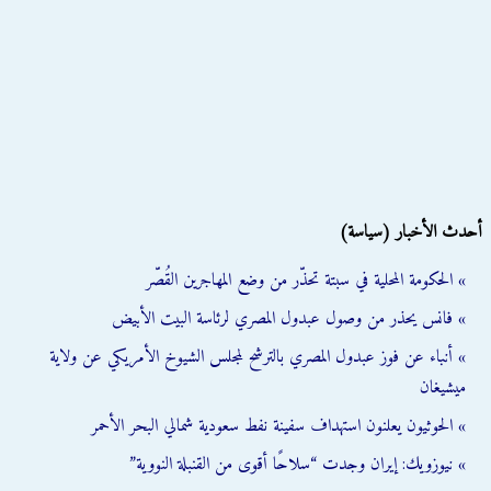
أحدث الأخبار (سياسة)
» الحكومة المحلية في سبتة تحذّر من وضع المهاجرين القُصّر
» فانس يحذر من وصول عبدول المصري لرئاسة البيت الأبيض
» أنباء عن فوز عبدول المصري بالترشح لمجلس الشيوخ الأمريكي عن ولاية
ميشيغان
» الحوثيون يعلنون استهداف سفينة نفط سعودية شمالي البحر الأحمر
» نيوزويك: إيران وجدت “سلاحًا أقوى من القنبلة النووية”