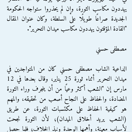
يهددون مكاسب الثورة، وإن لم يحذروا ستواجه الحكومة
الجديدة صراعًا طويلًا على السلطة، وكان عنوان المقال
"القادة المؤقتون يهددون مكاسب ميدان التحرير".
مصطفى حسني
الداعية الشاب مصطفى حسني كان من المتواجدين في
ميدان التحرير أثناء ثورة 25 يناير، وقال بعدها في 12
مارس إن "الشعب أكثر وعيًا من أن ينجرف وراء الثورة
المضادة، والحفاظ على النجاح أصعب من تحقيقه، والمهم
هو كيفية الحفاظ على مكتسبات الثورة، عن طريق
(الشعب يريد أخلاق الميدان)؛ لأن الثورة نجحت
لأسباب معينة، وأهمها الوحدة ونبذ الخلاف؛ فلما حصل