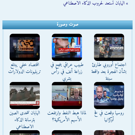
» اليابان تستعد لحروب الذكاء الاصطناعي
صوت وصورة
اجتماع أوروبي طارئ
طبيب عراقي ينجح في
اقتصاد خفي يبتلع
بشأن الهجرة بعد واقعة
زراعة أنف في رأس
تريليونات الدولارات
سبتة
بشري
روسيا وقعت في فخ
لماذا هبط النفط وارتفعت
اليابان تتحدى الصين
أوكرانيا
الأسهم الأمريكية؟
بترسانة الذكاء
الاصطناعي