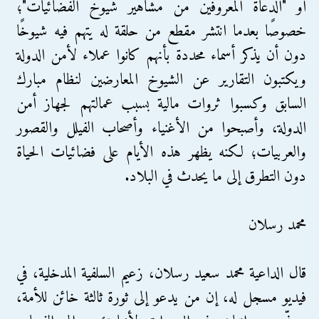
أو "الدعاة المعروفين من مشاهير شيوخ الفضائيات"؛
خصوصًا بعدما انتشر مقطع من حلقة له يتهم فيه شيوخًا
دون أن يذكر أسماء محددة بأنهم كانوا عملاء لأمن الدولة
ويكتبون التقارير عن الشيوخ المعارضين لنظام مبارك
السابق وكسبوا ثروات مالية بسبب عمالتهم لجهاز أمن
الدولة، وأصبحوا من الأغنياء وأصحاب الفيلل والقصور
والعربيات؛ لكنه يظهر هذه الأيام على فضائيات الحياة
دون التطرق إلى ما يحدث في البلاد.
محمد رسلان
قال الداعية محمد سعيد رسلان، زعيم السلفية المدخلية، في
فيديو مسجل له، إن من يدعو إلى ثورة ثالثة خائن للأمة،