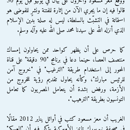
ووقّع معز مسعود وآخرون على بيان في يونيو قبل يوم 30
قالوا فيه إن ما يجري الآن من إثارة للفتنة ونشرٍ للفوضى هو
استماتة في التشبّث بالسلطة، ليس له صلة بدين الإسلام
الذي أنزله الله على سيدنا محمد صلى الله عليه وآله وسلم.
كما حرص على أن يظهر كواحد ممن يحاولون إمساك
منتصف العصا، حينما دعا في برنامج "90 دقيقة" على قناة
المحور إلى استخدام طريقة "الترغيب" في "خروج آمن
للرئيس مبارك"، وكأنه يحاول تقديم رؤية للخروج من
الأزمة، ورفض بشدة أن يتعامل المصريون كما تعامل
التونسيون بطريقة "الترهيب".
الغريب أن معز مسعود كتب في أوائل يناير 2012 مقالًا
في صحيفة نيويورك تايمز الأميركية يؤكد فيه أن "العسكر"