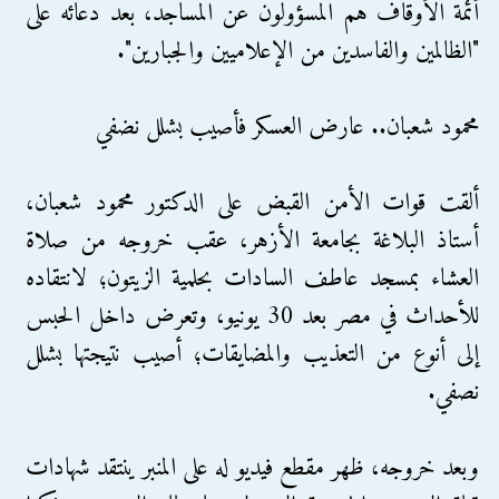
أئمة الأوقاف هم المسؤولون عن المساجد، بعد دعائه على
"الظالمين والفاسدين من الإعلاميين والجبارين".
محمود شعبان.. عارض العسكر فأصيب بشلل نضفي
ألقت قوات الأمن القبض على الدكتور محمود شعبان،
أستاذ البلاغة بجامعة الأزهر، عقب خروجه من صلاة
العشاء بمسجد عاطف السادات بحلمية الزيتون؛ لانتقاده
للأحداث في مصر بعد 30 يونيو، وتعرض داخل الحبس
إلى أنوع من التعذيب والمضايقات؛ أصيب نتيجتها بشلل
نصفي.
وبعد خروجه، ظهر مقطع فيديو له على المنبر ينتقد شهادات