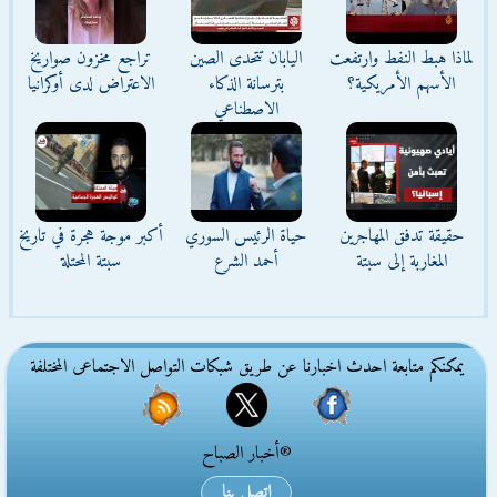
لماذا هبط النفط وارتفعت
اليابان تتحدى الصين
تراجع مخزون صواريخ
الأسهم الأمريكية؟
بترسانة الذكاء
الاعتراض لدى أوكرانيا
الاصطناعي
حقيقة تدفق المهاجرين
حياة الرئيس السوري
أكبر موجة هجرة في تاريخ
المغاربة إلى سبتة
أحمد الشرع
سبتة المحتلة
يمكنكم متابعة احدث اخبارنا عن طريق شبكات التواصل الاجتماعى المختلفة
®أخبار الصباح
اتصل بنا