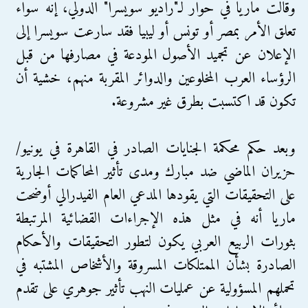
وقالت ماريا في حوار لـ"راديو سويسرا" الدولي، إنه سواء
تعلق الأمر بمصر أو تونس أو ليبيا فقد سارعت سويسرا إلى
الإعلان عن تجميد الأصول المودعة في مصارفها من قبل
الرؤساء العرب المخلوعين والدوائر المقربة منهم، خشية أن
تكون قد اكتسبت بطرق غير مشروعة.
وبعد حكم محكمة الجنايات الصادر في القاهرة في يونيو/
حزيران الماضي ضد مبارك ومدى تأثير المحاكمات الجارية
على التحقيقات التي يقودها المدعي العام الفيدرالي أوضحت
ماريا أنه في مثل هذه الإجراءات القضائية المرتبطة
بثورات الربيع العربي يكون لتطور التحقيقات والأحكام
الصادرة بشأن الممتلكات المسروقة والأشخاص المشتبه في
تحملهم المسؤولية عن عمليات النهب تأثير جوهري على تقدم