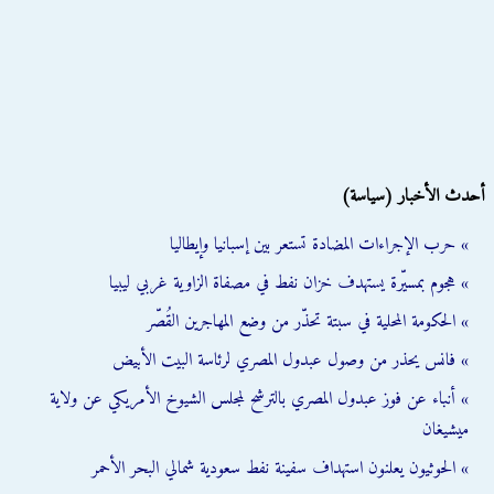
أحدث الأخبار (سياسة)
» حرب الإجراءات المضادة تستعر بين إسبانيا وإيطاليا
» هجوم بمسيّرة يستهدف خزان نفط في مصفاة الزاوية غربي ليبيا
» الحكومة المحلية في سبتة تحذّر من وضع المهاجرين القُصّر
» فانس يحذر من وصول عبدول المصري لرئاسة البيت الأبيض
» أنباء عن فوز عبدول المصري بالترشح لمجلس الشيوخ الأمريكي عن ولاية
ميشيغان
» الحوثيون يعلنون استهداف سفينة نفط سعودية شمالي البحر الأحمر