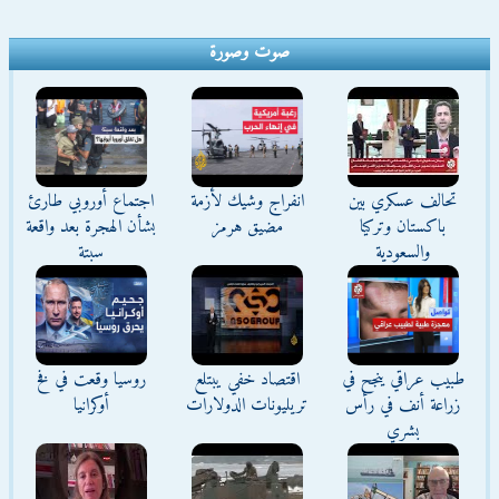
صوت وصورة
تحالف عسكري بين
انفراج وشيك لأزمة
اجتماع أوروبي طارئ
باكستان وتركيا
مضيق هرمز
بشأن الهجرة بعد واقعة
والسعودية
سبتة
طبيب عراقي ينجح في
اقتصاد خفي يبتلع
روسيا وقعت في فخ
زراعة أنف في رأس
تريليونات الدولارات
أوكرانيا
بشري