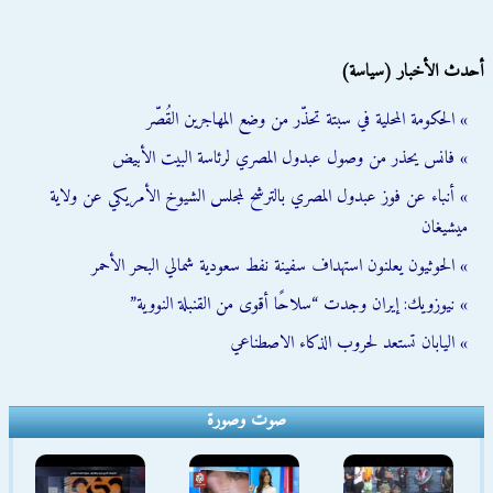
أحدث الأخبار (سياسة)
» الحكومة المحلية في سبتة تحذّر من وضع المهاجرين القُصّر
» فانس يحذر من وصول عبدول المصري لرئاسة البيت الأبيض
» أنباء عن فوز عبدول المصري بالترشح لمجلس الشيوخ الأمريكي عن ولاية
ميشيغان
» الحوثيون يعلنون استهداف سفينة نفط سعودية شمالي البحر الأحمر
» نيوزويك: إيران وجدت “سلاحًا أقوى من القنبلة النووية”
» اليابان تستعد لحروب الذكاء الاصطناعي
صوت وصورة