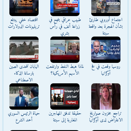
اجتماع أوروبي طارئ
طبيب عراقي ينجح في
اقتصاد خفي يبتلع
بشأن الهجرة بعد واقعة
زراعة أنف في رأس
تريليونات الدولارات
سبتة
بشري
روسيا وقعت في فخ
لماذا هبط النفط وارتفعت
اليابان تتحدى الصين
أوكرانيا
الأسهم الأمريكية؟
بترسانة الذكاء
الاصطناعي
تراجع مخزون صواريخ
حقيقة تدفق المهاجرين
حياة الرئيس السوري
الاعتراض لدى أوكرانيا
المغاربة إلى سبتة
أحمد الشرع