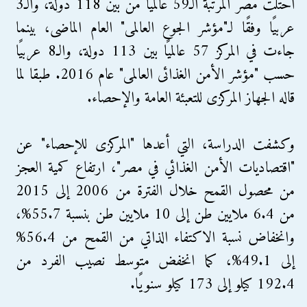
احتلت مصر المرتبة الـ59 عالميًا من بين 118 دولة، والـ3
عربيًا وفقًا لـ"مؤشر الجوع العالمى" العام الماضى، بينما
جاءت في المركز 57 عالميًا بين 113 دولة، والـ8 عربيًا
حسب "مؤشر الأمن الغذائى العالمى" عام 2016. طبقا لما
قاله الجهاز المركزى للتعبئة العامة والإحصاء.
وكشفت الدراسة، التي أعدها "المركزى للإحصاء" عن
"اقتصاديات الأمن الغذائي في مصر"، ارتفاع كمية العجز
من محصول القمح خلال الفترة من 2006 إلى 2015
من 6.4 ملايين طن إلى 10 ملايين طن بنسبة 55.7%،
وانخفاض نسبة الاكتفاء الذاتي من القمح من 56.4%
إلى 49.1%، كما انخفض متوسط نصيب الفرد من
192.4 كيلو إلى 173 كيلو سنويًا.