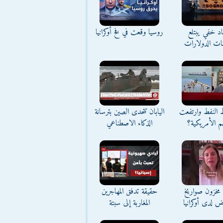
د خفي يبتلع
روسيا وقعت في فخ أوكرانيا
نات الدولارات
ط النفط وارتفعت
اليابان تتحدى الصين بترسانة
م الأمريكية؟
الذكاء الاصطناعي
مخزون صواريخ
حقيقة تدفق المهاجرين
ض لدى أوكرانيا
المغاربة إلى سبتة