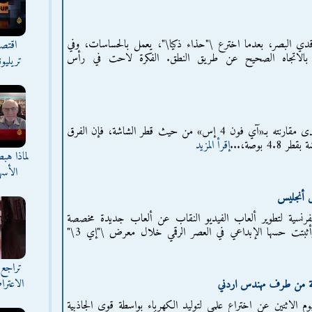
دي البصر، بعدما اخترع \"حذاء ذكيا\"، يعمل بالحساسات، وفي
اقتصا
بالاتجاه الصحيح عن طريق النطق. الفكرة لاحت في رأس
تريليو
يمتاز «إس 3» بمزايا متفوقة، فلدى مقارنته بـ«آي فون 4 إس» من حيث قطر الشاشة، فإن الفرق
إقرأ المزيد
لماذا هب
الأسه
رنسية لتطوير ألعاب الفيديو النقاب عن ألعاب جديدة مخصصة
لأجهزة الألعاب الالكترونية، وأثبتت حسها الإبداعي في العصر الرقمي خلال معرض \"إي 3\"
تراجع 
الاعترا
رضية من طرف مهندس اردني
ليوم الاثنين عن اختراع علمي لتوليد الكهرباء بواسطة قوى الجاذبية