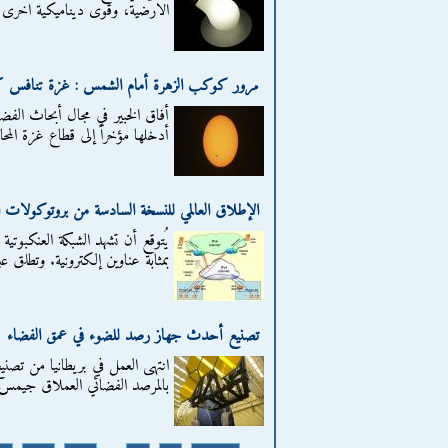
الارضية، وقوى ديناميكية اخرى ي
مرور كوكب الزهرة أمام الشمس : غزة تنافس كالي
أفاق الخبير في مجال أبحاث الفض
أدخلها مؤخراً إلى قطاع غزة المحا
الإطلاق العالمي للنسخة السادسة من بروتوكولات ا
يُتوقع أن تشهد الشبكة العنكبوتي
بمثابة عناوين إلكترونية. وتطلق ع
تصنيع أحدث جهاز رصد للضوء في عمق الفضاء
انتهى العمل في بريطانيا من تص
بالمرصد الفضائي العملاق جيمس