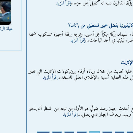
ؤكد القائمون عليه انه كفيل بحل جزء...
إقرأ المزيد
فورنيا بفضل خبير فلسطيني من \'ناسا\'
حياة الر
اء سليمان بركة مبكراً فجر أمس، وتوجه برفقة أجهزة تلسكوب ضخمة
صر، ليثبتها في أحد الباحات...
إقرأ المزيد
لإنترنت
ة عملية تحديث من خلال زيادة أرقام بروتوكولات الإنترنت التي تعتبر
لى هذه العملية تسمية «الإطلاق العالمي للنسخة...
إقرأ المزيد
نيع أحدث جهاز رصد ضوئي هو الأول من نوعه من المنتظر أن يلحق
 ويب. ويعرف الجهاز لذي يعمل...
إقرأ المزيد