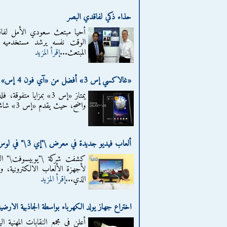
حذاء ذكي لفاقدي البصر
أحيا مبتعث سعودي الأمل لفاق
الوقت نفسه يرشد مستخدميه 
المبتعث...
إقرأ المزيد
«غالاكسي إس 3» أفضل من «آي فون 4 إس»
واضح، حيث يقدم «إس 3» شاشة بقطر 4.8 بوصة،...
ألعاب فيديو جديدة في معرض \"إي 3\" في لوس أنجليس
كشفت شركة \"يوبيسوفت\" الف
الذي...
إقرأ المزيد
اختراع جهاز يولد الكهرباء بواسطة الجاذبية الا
أعلن في مجمع النقابات المهنية ا