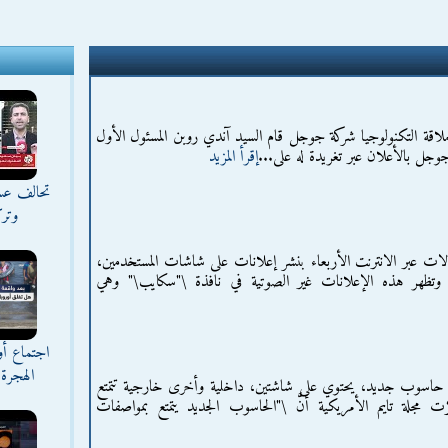
لاقة التكنولوجيا شركة جوجل قام السيد آندي روبن المسئول الأول
وجل بالأعلان عبر تغريدة له على...
إقرأ المزيد
تحالف عس
وترك
ت عبر الانترنت الأربعاء بنشر إعلانات على شاشات المستخدمين،
وتظهر هذه الإعلانات غير الصوتية في نافذة \"سكايب\" وهي
اجتماع أ
الهجرة 
اسوب جديد، يحتوي على شاشتين، داخلية وأخرى خارجية تتمتع
مجلة تايم الأمريكية أنَّ \"الحاسوب الجديد يتمتع بمواصفات