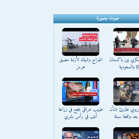
صوت وصورة
كري بين باكستان
انفراج وشيك لأزمة مضيق
يا والسعودية
هرمز
وروبي طارئ بشأن
طبيب عراقي ينجح في زراعة
بعد واقعة سبتة
أنف في رأس بشري