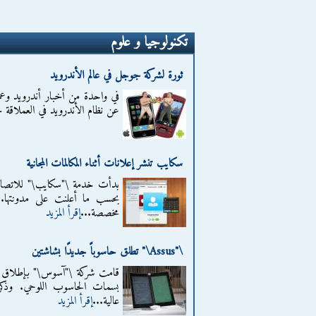
تكنولوجيا و علوم
ثورة لشركة جوجل في عالم الأندرويد
في واحدة من أخبار أندرويد وعم
عن نظام الأندرويد في العملاقة ج
سكايب تنشر إعلانات أثناء المكالمات المجانية
بدأت خدمة \"سكايب\" للاتصالا
بحسب ما أعلنت على مدونتها. 
مخصصة...
إقرأ المزيد
\"Assus\" تطلق حاسوباً جديدًا بشاشتين
قامت شركة \"آسوس\" بإطلاق ح
بسمات الحاسوب اللوحي. وذكرت 
عالية...
إقرأ المزيد