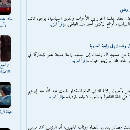
ر وطنى
مف لعقد جلسة الحوار بين الأحزاب والقوى السياسية، بوجود نائب
لماذا هب
لسياسية، أوضح الدكتور أحمد عبد العاطى...
إقرأ المزيد
الأسه
رشدان إلى رابعة العدوية
رة من مسجد آل رشدان إلى مسجد رابعة بمدينة نصر للمشاركة في
ر خالد طه أبو زيد؛ حيث...
إقرأ المزيد
تراجع 
الاعترا
قض وآخرون ببلاغ للنائب العام المستشار طلعت عبد الله ضد إبراهيم
على قناة القاهرة والناس؛ لاتهامه بازدراء...
إقرأ المزيد
حياة الر
فت مصادر بنادي القضاة ورئاسة الجمهورية أن الرئيس محمد مرسي