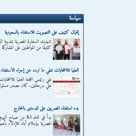
سياسة
إقبال كثيف على التصويت للاستفتاء بالسعودية
شهدت السفارة المصرية بمدينة الري
كثيفًا من المواطنين على المشارك
العليا للانتخابات تنفي ما تردد عن إجراء الاستفتا
نفي رئيس اللجنة العليا للانتخاب
علي مرحلتين. كان مصدر مسئول 
بدء استفتاء المصريين على الدستور بالخارج
بدأ في تمام الـ8 من
المصرية بإسلام أباد للإدلاء بأص