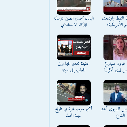
ط النفط وارتفعت
اليابان تتحدى الصين بترسانة
م الأمريكية؟
الذكاء الاصطناعي
مخزون صواريخ
حقيقة تدفق المهاجرين
ض لدى أوكرانيا
المغاربة إلى سبتة
ئيس السوري أحمد
أكبر موجة هجرة في تاريخ
الشرع
سبتة المحتلة