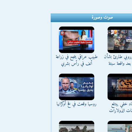
صوت وصورة
وروبي طارئ بشأن
طبيب عراقي ينجح في زراعة
بعد واقعة سبتة
أنف في رأس بشري
د خفي يبتلع
روسيا وقعت في فخ أوكرانيا
نات الدولارات