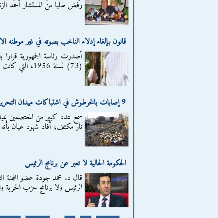
رفض طلبا من المستشار أحمد الزند
قانون بإلغاء إدلاء الناخب بصوته في غير موطنه الان
(73) لسنة 1956، التي كانت تسمح للناخب في الاستفتاء بأن يدلى...
9 إصابات بالخرطوش في اشتباكات ميدان التحرير
سمع عدد كبير من المعتصمين بميدا
نار مكثف؛ أفاد شهود عيان بأنه 
الحكومة الحالية لا تعبر عن برنامج الرئيس
قال د. محمد جودة عضو اللجنة الاق
الرئيس ولا برنامج حزب الحرية وا