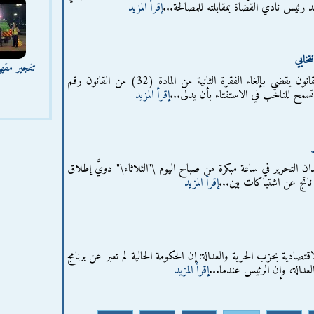
 رئيس نادي القضاة بمقابلته للمصالحة...
إقرأ المزيد
تخابي
تفجير مقه
أصدرت رئاسة الجمهورية قرارا بقانون يقضي بإلغاء الفقرة الثانية من المادة (32) من القانون رقم
إقرأ المزيد
ن التحرير في ساعة مبكرة من صباح اليوم \"الثلاثاء\" دويَّ إطلاق
ناتج عن اشتباكات بين...
إقرأ المزيد
تصادية بحزب الحرية والعدالة: إن الحكومة الحالية لم تعبر عن برنامج
لعدالة، وإن الرئيس عندما...
إقرأ المزيد