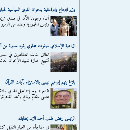
وزير الدفاع والداخلية يدعوان القوى السياسية لحوا
أثناء وجودنا الآن فى فندق تري
رئيس الجمهورية وعدد من الرموز ا
الداعية الإسلامي صفوت حجازي يقود مسيرة من آل 
انطلق مئات المتظاهرين في مسي
تشييع جنازة شهيد الإخوان العاش
بلاغ يتهم إبراهيم عيسى بالاستهزاء بآيات القرآن
تقدم ممدوح إسماعيل المحامي بالن
عيسى مقدم برنامج \"هنا القاهرة\" 
الرئيس رفض طلب أحمد الزند بمقابلته
في مفاجأة من العيار الثقيل كش