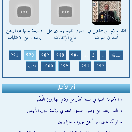
لقاء حازم ابو إسماعيل في
تعليق الشيخ وجدى على
فضيحة يعلنها عبدالرحمن
أسد بن الفرات
نتائج الإنتخابات
يوسف عن الانتخابات
السابقة
1
2
...
987
988
989
990
991
992
993
...
999
1000
التالية
أخر الأخبار
» الحكومة المحلية في سبتة تحذّر من وضع المهاجرين القُصّر
» فانس يحذر من وصول عبدول المصري لرئاسة البيت الأبيض
» فواكه تحلق بعيداً عن جيوب الجزائريين