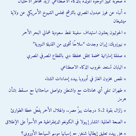
» صعوبة تمييز الوجوه المولدة بالذكاء الاصطناعي تزيد مخاطر الاحتيال
» أنباء عن فوز عبدول المصري بالترشح لمجلس الشيوخ الأمريكي عن ولاية
ميشيغان
» الحوثيون يعلنون استهداف سفينة نفط سعودية شمالي البحر الأحمر
» نيوزويك: إيران وجدت “سلاحًا أقوى من القنبلة النووية”
» صفقة إماراتية ضخمة تثقل محفظة دبي بالقطاع المصرفي المصري
» اليابان تستعد لحروب الذكاء الاصطناعي
» نقص مخزون الغاز في أوروبا يهدد إمدادات الشتاء
» طهران تنفي أي محادثات مع واشنطن وتواصل مباحثاتها مع مسقط بشأن
هرمز
» زلزال بقوة 5.2 درجات يهزّ مصر.. والهلال الأحمر يفعّل خطة الطوارئ
» الصحة العالمية: انتشار إيبولا في الكونغو الديمقراطية هو الأسوأ على الإطلاق
» هل يهدد تعليق إيطاليا شنغن مع إسبانيا موسم السياحة الأوروبي؟