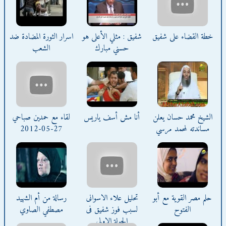
خطة القضاء على شفيق
شفيق : مثلي الأعلى هو
اسرار الثورة المضادة ضد
حسني مبارك
الشعب
الشيخ محمد حسان يعلن
أنا مش أسف ياريس
لقاء مع حمدين صباحي
مساندته لمحمد مرسي
27-05-2012
حلم مصر القوية مع أبو
تحليل علاء الاسوانى
رسالة من أم الشهيد
الفتوح
لسبب فوز شفيق فى
مصطفي الصاوي
الجولة الاولى