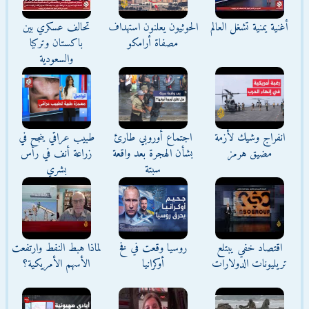
أغنية يمنية تشغل العالم
الحوثيون يعلنون استهداف
تحالف عسكري بين
مصفاة أرامكو
باكستان وتركيا
والسعودية
انفراج وشيك لأزمة
اجتماع أوروبي طارئ
طبيب عراقي ينجح في
مضيق هرمز
بشأن الهجرة بعد واقعة
زراعة أنف في رأس
سبتة
بشري
اقتصاد خفي يبتلع
روسيا وقعت في فخ
لماذا هبط النفط وارتفعت
تريليونات الدولارات
أوكرانيا
الأسهم الأمريكية؟