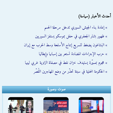
أحدث الأخبار (سياسة)
» إعادة بناء الجيش السوري تدخل مرحلة الحسم
» ظهور بشار الجعفري في حفل بموسكو يستفز السوريين
» البنتاغون يضغط لتسريع إنتاج الأسلحة وسط الحرب مع إيران
» حرب الإجراءات المضادة تستعر بين إسبانيا وإيطاليا
» هجوم بمسيّرة يستهدف خزان نفط في مصفاة الزاوية غربي ليبيا
» الحكومة المحلية في سبتة تحذّر من وضع المهاجرين القُصّر
صوت وصورة