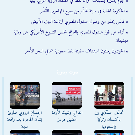
» هجوم بمسيّرة يستهدف خزان نفط في مصفاة الزاوية غربي ليبيا
» الحكومة المحلية في سبتة تحذّر من وضع المهاجرين القُصّر
» فانس يحذر من وصول عبدول المصري لرئاسة البيت الأبيض
» أنباء عن فوز عبدول المصري بالترشح لمجلس الشيوخ الأمريكي عن ولاية
ميشيغان
» الحوثيون يعلنون استهداف سفينة نفط سعودية شمالي البحر الأحمر
صوت وصورة
تحالف عسكري بين
انفراج وشيك لأزمة
اجتماع أوروبي طارئ
باكستان وتركيا
مضيق هرمز
بشأن الهجرة بعد واقعة
والسعودية
سبتة