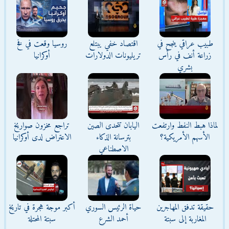
طبيب عراقي ينجح في
اقتصاد خفي يبتلع
روسيا وقعت في فخ
زراعة أنف في رأس
تريليونات الدولارات
أوكرانيا
بشري
لماذا هبط النفط وارتفعت
اليابان تتحدى الصين
تراجع مخزون صواريخ
الأسهم الأمريكية؟
بترسانة الذكاء
الاعتراض لدى أوكرانيا
الاصطناعي
حقيقة تدفق المهاجرين
حياة الرئيس السوري
أكبر موجة هجرة في تاريخ
المغاربة إلى سبتة
أحمد الشرع
سبتة المحتلة