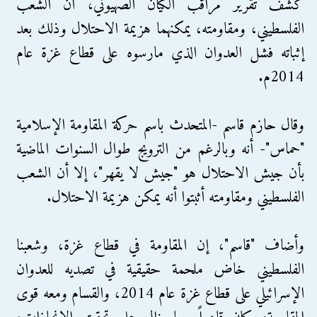
كشف تقرير مراقب الكيان الصهيوني، أن الشعب
الفلسطيني، ومقاومته، يمكنهما هزيمة الاحتلال وذلك بعد
إثباته فشل العدوان الذي مارسوه على قطاع غزة عام
2014م.
وقال حازم قاسم -المتحدث باسم حركة المقاومة الإسلامية
"حماس"- أنه وبالرغم من الترويج طوال السنوات الماضية
بأن جيش الاحتلال هو "جيش لا يقهر"، إلا أن الشعب
الفلسطيني ومقاومته أثبتوا أنه يمكن هزيمة الاحتلال.
وأضاف "قاسم"، إن المقاومة في قطاع غزة، وشعبنا
الفلسطيني خاض ملحمة حقيقية في تصديه للعدوان
الإسرائيلي على قطاع غزة عام 2014، والقسام ومعه قوى