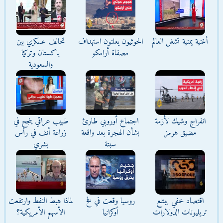
أغنية يمنية تشغل العالم
الحوثيون يعلنون استهداف
تحالف عسكري بين
مصفاة أرامكو
باكستان وتركيا
والسعودية
انفراج وشيك لأزمة
اجتماع أوروبي طارئ
طبيب عراقي ينجح في
مضيق هرمز
بشأن الهجرة بعد واقعة
زراعة أنف في رأس
سبتة
بشري
اقتصاد خفي يبتلع
روسيا وقعت في فخ
لماذا هبط النفط وارتفعت
تريليونات الدولارات
أوكرانيا
الأسهم الأمريكية؟