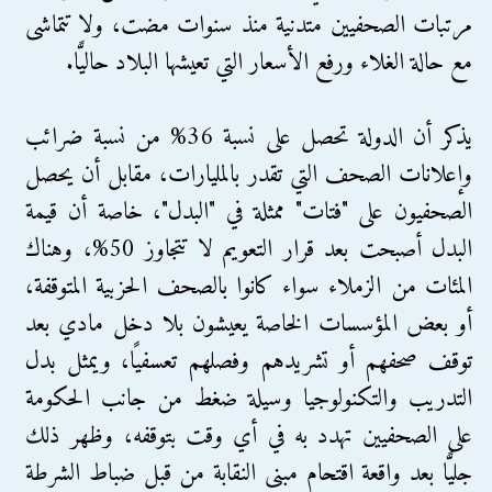
مرتبات الصحفيين متدنية منذ سنوات مضت، ولا تتماشى
مع حالة الغلاء ورفع الأسعار التي تعيشها البلاد حاليًّا.
يذكر أن الدولة تحصل على نسبة 36% من نسبة ضرائب
وإعلانات الصحف التي تقدر بالمليارات، مقابل أن يحصل
الصحفيون على "فتات" ممثلة في "البدل"، خاصة أن قيمة
البدل أصبحت بعد قرار التعويم لا تتجاوز 50%، وهناك
المئات من الزملاء سواء كانوا بالصحف الحزبية المتوقفة،
أو بعض المؤسسات الخاصة يعيشون بلا دخل مادي بعد
توقف صحفهم أو تشريدهم وفصلهم تعسفيًا، ويمثل بدل
التدريب والتكنولوجيا وسيلة ضغط من جانب الحكومة
على الصحفيين تهدد به في أي وقت بتوقفه، وظهر ذلك
جليًّا بعد واقعة اقتحام مبنى النقابة من قبل ضباط الشرطة