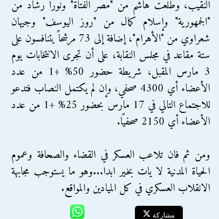
النقيب، وطلعت هاشم من "مصر الفتاة" ونورا رشاد من
"الجمهورية" وإسلام كمال من "روز اليوسف" وجيهان
شعراوي من "الأهرام"، إضافة إلى 73 مرشحاً يتنافسون على
ستة مقاعد في مجلس النقابة، على أن تجرى الانتخابات يوم
3 مارس المقبل، شريطة حضور 50% +1 من عدد
الأعضاء أي 4300 صحفي، وإن لم يكتمل النصاب فتدعو
للاجتماع التالي في 17 مارس بحضور 25% +1 من عدد
الأعضاء أي 2150 صحفيًا.
ومن ثم فان تلاعب العسكر في القضاء والصحافة وعموم
الحياة المدنية لا يات بخير ابدا...وهو ما يستوجب مجابهة
الانقلاب العسكري في كل الميادين والمواقع.
مشاركة