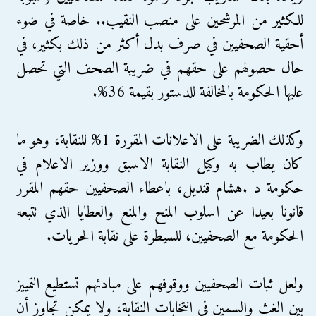
للكثير من المرشحين على منصب النقيب.. خاصة في ضوء
أحقية الصحفيين في صرف بدل أكثر من ذلك بكثير، في
حال حصولهم على حقهم في ضريبة الصحف التي تحصل
عليها الحكومة بالمخالفة للدستور بقيمة 36%.
وكذلك الضريبة على الاعلانات المقررة 1% للنقابة، وهو ما
كان يطاب به وكيل النقابة الاسبق ووزير الاعلام في
حكومة د .هشام قنديل، باعطاء الصحفيين حقهم المقرر
قانونا بعيدا عن اسلوب المنح والمنع والعطايا الذي تتبعه
الحكومة مع الصحفيين، للسيطرة على نقابة الحريات.
ولعل ثبات الصحفيين ووقوفهم على مبادئهم تستطيع التمييز
بين الغث والسمين في انتخابات النقابة، ولا يمكن تجاوز أن