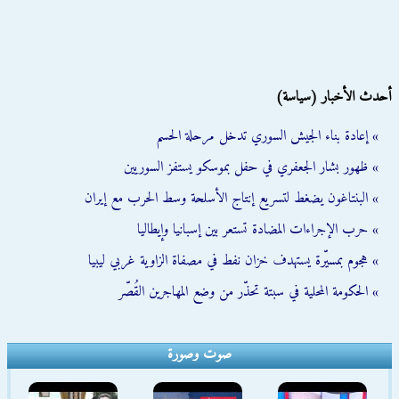
أحدث الأخبار (سياسة)
» إعادة بناء الجيش السوري تدخل مرحلة الحسم
» ظهور بشار الجعفري في حفل بموسكو يستفز السوريين
» البنتاغون يضغط لتسريع إنتاج الأسلحة وسط الحرب مع إيران
» حرب الإجراءات المضادة تستعر بين إسبانيا وإيطاليا
» هجوم بمسيّرة يستهدف خزان نفط في مصفاة الزاوية غربي ليبيا
» الحكومة المحلية في سبتة تحذّر من وضع المهاجرين القُصّر
صوت وصورة