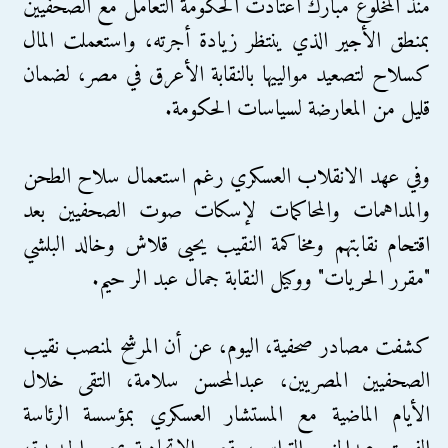
منذ المخلوع مبارك اعتادت الحكومة التعامل مع الصحفيين
بمنطق الأجير الذي ينتظر زيادة أجرته، واستعملت المال
كسلاح لتصعيد موالييها بالنقابة الأعرق في مصر، لضمان
قليل من المعارضة لسياسات الحكومة.
وفي عهد الانقلاب العسكري رغم استعمال سلاح الطحن
والمداهمات والمحاكمات لإسكات صوت الصحفيين بعد
اقتحام نقابتهم ومخاكمة النقيب يحيى قلاش وخالد البلشي
"مقرر الحريات" ووكيل النقابة جمال عبد الر حيم.
كشفت مصادر صحفية، اليوم، عن أن المرشح لمنصب نقيب
الصحفيين المصريين، عبدالمحسن سلامة، التقى خلال
الأيام الماضية مع المستشار العسكري بمؤسسة الرئاسة