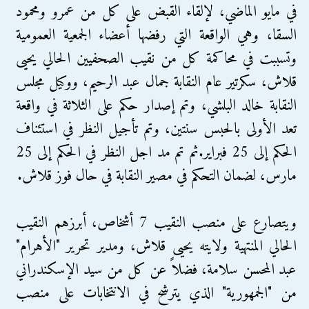
في مايو الماضي، لإلقاء القبض على كل من عمرو ومحمود
السقا، وهي الواقعة التي رفضها أعضاء الجمعية العمومية
وتسببت في محاكمة كل من نقيب الصحفيين الحالي يحيى
قلاش، سكرتير عام النقابة جمال عبد الرحيم، ووكيل مجلس
النقابة خالد البلشي، وتم إصدار حكم على الثلاثة في واقعة
تعد الأولى بالحبس سنتين، وتم تأجيل النظر في استئناف
الحكم إلى 25 فبراير.ثم تم مد اجل النظر في الحكم إلى 25
مارس، لضمان التحكم في مصير النقابة في حال فوز قلاش.
ويتصارع على منصب النقيب 7 أشخاص، أبرزهم النقيب
الحالي المنتهية ولايته يحيى قلاش، ومدير تحرير "الأهرام"
عبد المحسن سلامة، فضلاً عن كل من سيد الإسكندراني
من "الجمهورية" الذي يترشح في الانتخابات على منصب