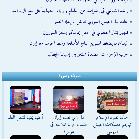
» قرابة مليوني "إسرائيلي" فكروا بمغادرة دولة الاحتلال
» راشد الغنوشي في إضراب عن الطعام والدواء احتجاجاً على منع الزيارات
» إعادة بناء الجيش السوري تدخل مرحلة الحسم
» ظهور بشار الجعفري في حفل بموسكو يستفز السوريين
» البنتاغون يضغط لتسريع إنتاج الأسلحة وسط الحرب مع إيران
» حرب الإجراءات المضادة تستعر بين إسبانيا وإيطاليا
صوت وصورة
جماعة نصرة الإسلام
ما الذي تطلبه إيران
أغنية يمنية تشغل العالم
تهاجم معسكرات الجيش
لضمان حرية الملاحة في
الروسي
هرمز؟