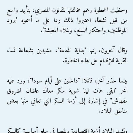
وحظيت الخطوة رغم مخالفتها للقانون المصري، بتأييد واسع
من قبل نشطاء اعتبروا ذلك ردا على ما أسموه "برود
الموظفين، واحتكار السلع، وغلاء المعيشة".
وقال آخرون، إنها "بداية المجاعة"، مشيدين بشجاعة نساء
القرية للإقدام على هذه الخطوة.
بينما حذر آخر، قائلا: "داخلين على أيام سودا"، ورد عليه
آخر "ابقى هات لينا شوية سكر معاك علشان الشروق
مفهاش" في إشارة إلى أزمة السكر التي تعاني منها بعض
مناطق البلاد.
وتشهد البلاد أزمة اقتصادية ونقصا في سلع أساسية كالسكر