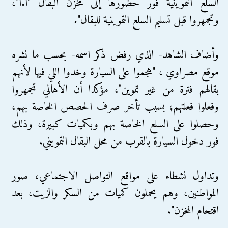
السلع التموينية فور حضورها إلى مخزن البقال "أ.أ"،
وتجمهروا قبل تسليم السلع التموينية للبقال".
وأضاف الشاهد- الذي رفض ذكر اسمه- بحسب ما نشره
موقع مصراوي ، "هجموا على السيارة وخدوا اللي فيها لأنهم
بقالهم فترة من غير تموين"، مؤكدا أن الأهالي تجمهروا
وفعلوا فعلتهم؛ بسبب تأخر صرف الحصص الخاصة بهم،
وحصلوا على السلع الخاصة بهم وبكميات كبيرة، وذلك
فور دخول السيارة بالقرب من محل البقال التمويني.
وتداول نشطاء على مواقع التواصل الاجتماعي، صور
المواطنين، وهم يحملون كميات من السكر والزيت، بعد
اقتحام المخزن".