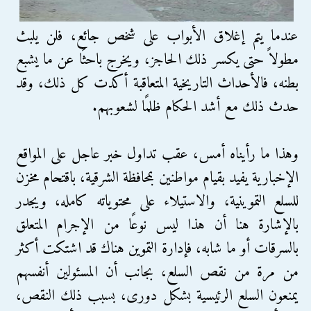
عندما يتم إغلاق الأبواب على شخص جائع، فلن يلبث
مطولاً حتى يكسر ذلك الحاجز، ويخرج باحثًا عن ما يشبع
بطنه، فالأحداث التاريخية المتعاقبة أكدت كل ذلك، وقد
حدث ذلك مع أشد الحكام ظلمًا لشعوبهم.
وهذا ما رأيناه أمس، عقب تداول خبر عاجل على المواقع
الإخبارية يفيد بقيام مواطنين بمحافظة الشرقية، باقتحام مخزن
للسلع التموينية، والاستيلاء على محتوياته كامله، ويجدر
بالإشارة هنا أن هذا ليس نوعًا من الإجرام المتعلق
بالسرقات أو ما شابه، فإدارة التموين هناك قد اشتكت أكثر
من مرة من نقص السلع، بجانب أن المسئولين أنفسهم
يمنعون السلع الرئيسية بشكل دورى، بسبب ذلك النقص،