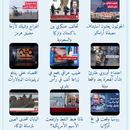
الحوثيون يعلنون استهداف
تحالف عسكري بين
انفراج وشيك لأزمة
مصفاة أرامكو
باكستان وتركيا
مضيق هرمز
والسعودية
اجتماع أوروبي طارئ
طبيب عراقي ينجح في
اقتصاد خفي يبتلع
بشأن الهجرة بعد واقعة
زراعة أنف في رأس
تريليونات الدولارات
سبتة
بشري
روسيا وقعت في فخ
لماذا هبط النفط وارتفعت
اليابان تتحدى الصين
أوكرانيا
الأسهم الأمريكية؟
بترسانة الذكاء