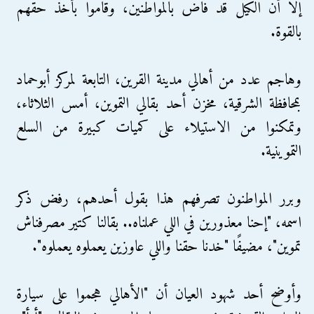
إلا أن الكيل قد فاض بالمواطنين، وقاموا بأخذ حقهم
بالقوة.
وهاجم عدد من أهالي مدينة القرين، التابعة لمركز أبوحماد
بمحافظة الشرقية، مخزن أحد بقالي التموين، أمس الثلاثاء،
وتمكنوا من الاستيلاء على كميات كبيرة من السلع
التموينية.
وبرر المواطنون تصرفهم هذا بقول أحدهم، رفض ذكر
اسمه، "إحنا معذورين في اللي عملناه.. بقالنا كتير مصرفناش
تموين"، مضيفًا "خدنا حقنا واللي عاوزين يعملوه يعملوه".
وأوضح أحد شهود العيان أن "الأهالي هجموا على سيارة