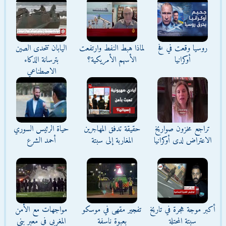
روسيا وقعت في فخ
لماذا هبط النفط وارتفعت
اليابان تتحدى الصين
أوكرانيا
الأسهم الأمريكية؟
بترسانة الذكاء
الاصطناعي
تراجع مخزون صواريخ
حقيقة تدفق المهاجرين
حياة الرئيس السوري
الاعتراض لدى أوكرانيا
المغاربة إلى سبتة
أحمد الشرع
أكبر موجة هجرة في تاريخ
تفجير مقهى في موسكو
مواجهات مع الأمن
سبتة المحتلة
بعبوة ناسفة
المغربي في معبر بني