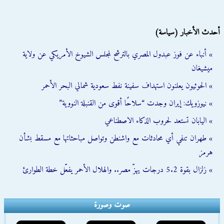
أحدث الأخبار (سياسة)
» أنباء عن فوز عبدول المصري بالترشح لمجلس الشيوخ الأمريكي عن ولاية
ميشيغان
» الحوثيون يعلنون استهداف سفينة نفط سعودية شمالي البحر الأحمر
» نيوزويك: إيران وجدت “سلاحًا أقوى من القنبلة النووية”
» اليابان تستعد لحروب الذكاء الاصطناعي
» طهران تنفي أي محادثات مع واشنطن وتواصل مباحثاتها مع مسقط بشأن
هرمز
» زلزال بقوة 5.2 درجات يهزّ مصر.. والهلال الأحمر يفعّل خطة الطوارئ
صوت وصورة