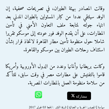
وقالت المصادر بهيئة الطيران، في تصريحات صحفية، إن
الوفد سيلتقي عددا من كبار المسئولين بالطيران المدني بعد
انتهاء جولته لمتابعة ملف التعاون الأمني في تأمين
المطارات، على أن يقدم الوفد فور عودته إلى موسكو تقريرا
شاملا حول منظومة تأمين مطار القاهرة لاتخاذ قرار بشأن
استئناف رحلات الطيران بين موسكو والقاهرة.
وكانت بريطانيا وألمانيا وعدد من الدول الأوروبية وأمريكا
قاموا بالتفتيش على مطارات مصر في وقت سابق، للتأكد
من سلامة منظومة العمل بالمطارات المصرية.
مشاركة
سياسة | المصدر: الحرية و العدالة | تاريخ النشر : الجمعة 03 فبراير 2017