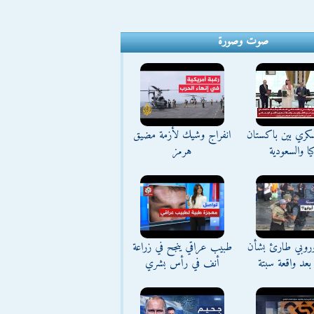
صوت وصورة
كري بين باكستان
انفراج وشيك لأزمة مضيق
يا والسعودية
هرمز
وروبي طارئ بشأن
طبيب عراقي ينجح في زراعة
بعد واقعة سبتة
أنف في رأس بشري