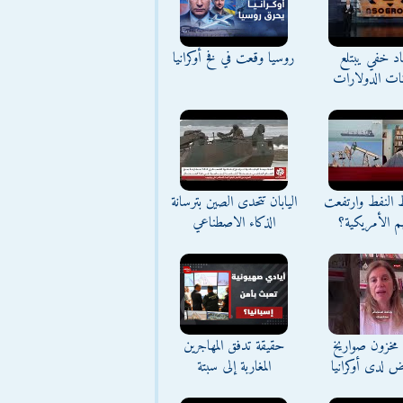
د خفي يبتلع
روسيا وقعت في فخ أوكرانيا
نات الدولارات
ط النفط وارتفعت
اليابان تتحدى الصين بترسانة
م الأمريكية؟
الذكاء الاصطناعي
مخزون صواريخ
حقيقة تدفق المهاجرين
ض لدى أوكرانيا
المغاربة إلى سبتة