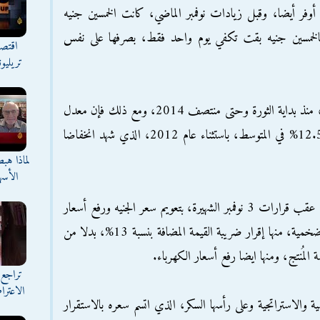
حيانا أوفر أيضا، وقبل زيادات نوفمبر الماضي، كانت الخمسين جنيه
فالخمسين جنيه بقت تكفي يوم واحد فقط، بصرفها على نفس
اقتصا
تريليو
وكان معدل النمو الاقتصادي مستقرا حول 2%، منذ بداية الثورة وحتى منتصف 2014، ومع ذلك فإن معدل
ارتفاع الأسعار كان يتراوح بين 10.4% إلى 12.5% في المتوسط، باستثناء عام 2012، الذي شهد انخفاضا
لماذا هب
الأسه
وبلغ معدل التضخم 24.3% في نهاية 2016، عقب قرارات 3 نوفمبر الشهيرة، بتعويم سعر الجنيه ورفع أسعار
الوقود، والتي سبقتها قرارات أخرى ذات آثار تضخمية، منها إقرار ضريبة القيمة المضافة بنسبة 13%، بدلا من
تراجع 
الاعترا
 والاستراتجية وعلى رأسها السكر، الذي اتسم سعره بالاستقرار