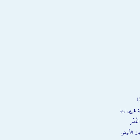
ا
 غربي ليبيا
قُصّر
يت الأبيض