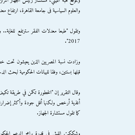
وتتوقع هبة الليثي، مستشار رئيس الجهاز المرك
والعلوم السياسية فى جامعة القاهرة، ارتفاع معد
2017".
قبلها بسنتين، وفقا للبيانات الحكومية لبحث ال
وقال التقرير إن "الخطورة تكمن في طريقة تكي
أغذية أرخص ولكنها أقل جودة وأكثر إضرارا ب
كما تقول مستشارة الجهاز.
وشككت الليثي في قدرة برامج الدعم الحكومي