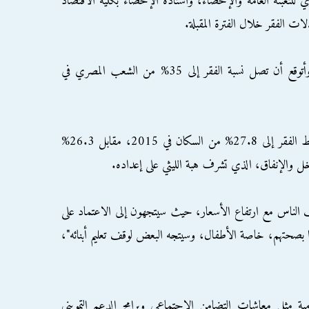
زي للتعبئة العامة والإحصاء، وأستاذة الإحصاء بكلية الاقتصاد
لات الفقر خلال الفترة المقبلة.
وتقول "طبعا معدلات الفقر سترتفع للغاية.. وأتوقع أن تصل نسبة الفقر إلى 35% من الشعب المصري في
وزادت نسبة المصريين الذين يعيشون تحت خط الفقر إلى 27.8% من السكان في 2015، مقابل 26.3%
دخل والإنفاق، الذي تشرف هبة الليثي على إعداده.
ف الناس مع ارتفاع الأسعار، حيث سيتجهون إلى الاعتماد على
صحتهم، خاصة الأطفال، وسيتجه البعض لوقف تعليم أبنائه"،
ة مثل معاشات التضامن الاجتماعي وبرامج الدعم التمويني