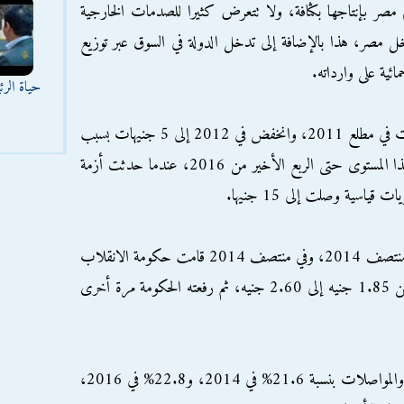
 مصر بإنتاجها بكثافة، ولا تتعرض كثيرا للصدمات الخارجية
خل مصر، هذا بالإضافة إلى تدخل الدولة في السوق عبر توزيع
ئية على وارداته.
حياة الر
كيلو السكر الحر كان سعره حوالي 6.25 جنيهات في مطلع 2011، وانخفض في 2012 إلى 5 جنيهات بسبب
توسعات في إنتاج المصانع محليا، واستقر عند هذا المستوى حتى الربع الأخير من 2016، عندما حدثت أزمة
قياسية وصلت إلى 15 جنيها.
اتسمت أيضًا أسعار الوقود باستقرار نسبي حتى منتصف 2014، وفي منتصف 2014 قامت حكومة الانقلاب
بزيادة أسعار الوقود، وتم رفع سعر بنزين 92 من 1.85 جنيه إلى 2.60 جنيه، ثم رفعته الحكومة مرة أخرى
وأسهم رفع أسعار الوقود في زيادة تكلفة النقل والمواصلات بنسبة 21.6% في 2014، و22.8% في 2016،