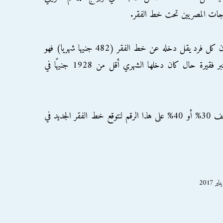
ياجات المصريين تحت خط الفقر.
ووفقا لبحث الدخل والإنفاق لعام 2015، فإن كل فرد يقل دخله عن خط الفقر (482 جنيها شهريا) فهو
فقير، أي أن الأسرة المكونة من 4 أفراد تُعتبر فقيرة حال كان دخلها الشهري أقل من 1928 جنيهًا في
"بعد معدلات التضخم المرتفعة، يمكن أن نضيف 30% أو 40% على هذا الرقم لنتوقع خط الفقر الجديد في