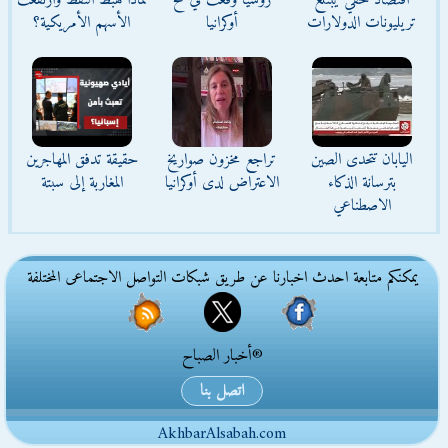
اقتصاد خفي يبتلع
روسيا وقعت في فخ
لماذا هبط النفط وارتفعت
تريليونات الدولارات
أوكرانيا
الأسهم الأمريكية؟
اليابان تتحدى الصين
تراجع مخزون صواريخ
حقيقة تدفق المهاجرين
بترسانة الذكاء
الاعتراض لدى أوكرانيا
المغاربة إلى سبتة
الاصطناعي
يمكنكم متابعة احدث اخبارنا عن طريق شبكات التواصل الاجتماعى المختلفة
®أخبار الصباح
اتصل بنا
AkhbarAlsabah.com