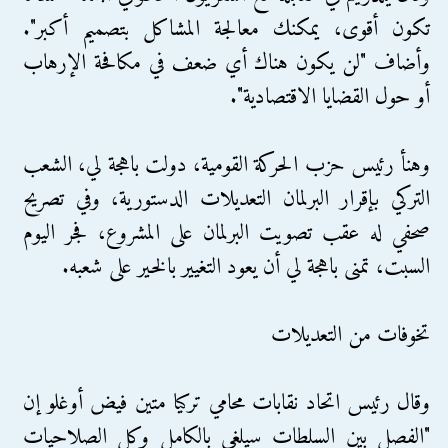
تكون أقوى، يمكنك معالجة المشاكل بتصميم أكبر".
وأضاف "لن يكون هناك أي ضعف في مكافحة الإرهاب
أو حول القضايا الاقتصادية".
وهنأ رئيس حزب الحركة القومية، دولت باهجة لي، الشعب
التركي بإقرار البرلمان التعديلات الدستورية، وفي تصريح
صحفي له عقب تصويت البرلمان على المشروع، فجر اليوم
السبت، تمنى باهجة لي أن يعود التغيير بالخير على شعبه.
تخوفات من التعديلات
وقال رئيس اتحاد نقابات محامي تركيا متين فيض أوغلو إن
"الفصل بين السلطات سيلغى بالكامل وكل الصلاحيات