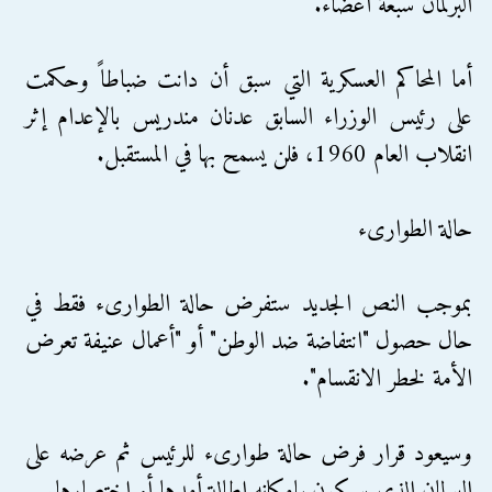
البرلمان سبعة أعضاء.
أما المحاكم العسكرية التي سبق أن دانت ضباطاً وحكمت
على رئيس الوزراء السابق عدنان مندريس بالإعدام إثر
انقلاب العام 1960، فلن يسمح بها في المستقبل.
حالة الطوارىء
بموجب النص الجديد ستفرض حالة الطوارىء فقط في
حال حصول "انتفاضة ضد الوطن" أو "أعمال عنيفة تعرض
الأمة لخطر الانقسام".
وسيعود قرار فرض حالة طوارىء للرئيس ثم عرضه على
البرلمان الذي سيكون بإمكانه إطالة أمدها أو اختصارها.