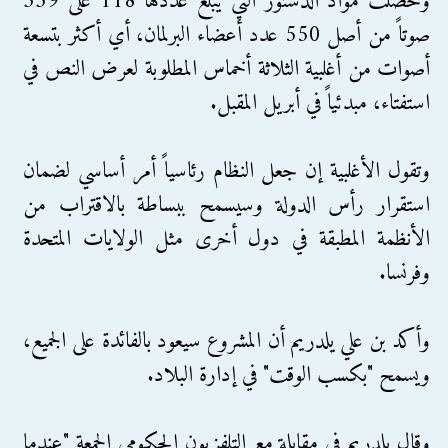
وحصلت مواد الدستور التي يبلغ عددها 118 على 339
صوتاً من أصل 550 عدد أعضاء البرلمان، أي أكثر بتسعة
أصوات من أغلبية الثلاثة أخماس المطلوبة لعرض النص في
استفتاء، مبدئياً في أبريل المقبل.
وتقول الأغلبية إن جعل النظام رئاسياً أمر أساسي لضمان
استقرار رأس الدولة وسيسمح ببساطة بالاقتراب من
الأنظمة المطبقة في دول أخرى مثل الولايات المتحدة
وفرنسا.
وأكد بن علي يلدريم أن المشروع سيعود بالفائدة على الجميع،
ويسمح "بكسب الوقت" في إدارة البلاد.
وقال يلدريم في مقابلة مع التلفزيون الحكومي الجمعة "عندما