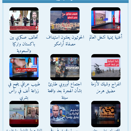
أغنية يمنية تشغل العالم
الحوثيون يعلنون استهداف
تحالف عسكري بين
مصفاة أرامكو
باكستان وتركيا
والسعودية
انفراج وشيك لأزمة
اجتماع أوروبي طارئ
طبيب عراقي ينجح في
مضيق هرمز
بشأن الهجرة بعد واقعة
زراعة أنف في رأس
سبتة
بشري