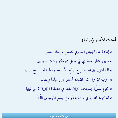
أحدث الأخبار (سياسة)
» إعادة بناء الجيش السوري تدخل مرحلة الحسم
» ظهور بشار الجعفري في حفل بموسكو يستفز السوريين
» البنتاغون يضغط لتسريع إنتاج الأسلحة وسط الحرب مع إيران
» حرب الإجراءات المضادة تستعر بين إسبانيا وإيطاليا
» هجوم بمسيّرة يستهدف خزان نفط في مصفاة الزاوية غربي ليبيا
» الحكومة المحلية في سبتة تحذّر من وضع المهاجرين القُصّر
صوت وصورة