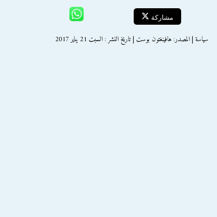
مشاركة
سياسة | المصدر: هافينغتون بوست | تاريخ النشر : السبت 21 يناير 2017