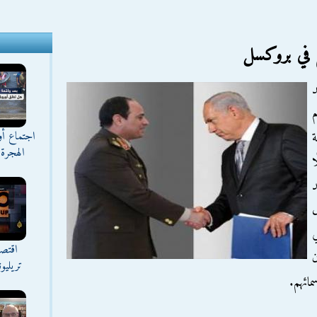
 في بروكسل
د
م
اجتماع أ
ة
الهجرة 
ا
د
ي
اقتصا
ن
تريليو
ائهم.