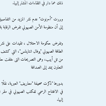
ذلك عما دار في اللقاءات المُشار إليها.
وبررت "أحرنوت" عدم نشر المزيد من التفاصيل،
إلى أن منظومة الأمن الصهيوني تفرض الرقابة بل
وتفرض حكومة الاحتلال ، تقيدات على نشر أى 
الطاقة الصهيوني "يوفال شتاينتس"، التي كشف
من تل أبيب، وهى التصريحات التى خلفت حالة 
التعاون يمتد إلى الصداقة
بدورها "ذكرت صحيفة "معاريف" العبرية، نقلًا
في الافتتاح الرسمي للمكتب الصهيوني في مقر ا
إليها.