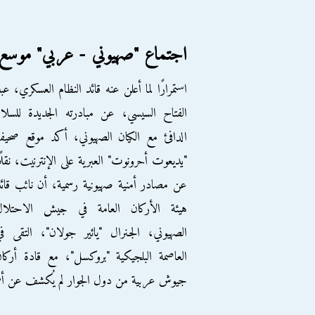
اجتماع "صهيوني - عربي" موسع
استمرارًا لما أعلن عنه قائد النظام العسكري، عب
الفتاح السيسي، عن مبادرته الجديدة للسلا
الدافئ مع الكيان الصهيوني، أكد موقع صحيف
"يديعوت أحرونوت" العبرية على الإنترنيت، نقلً
عن مصادر أمنية صهيونية رسمية، أن نائب قائ
هيئة الأركان العامة في جيش الاحتلال
الصهيوني، الجنرال "يائير جولان"، التقى ف
العاصمة البلجيكية "بروكسل"، مع قادة أركا
جيوش عربية من دول الجوار لم يُكشف عن أسم