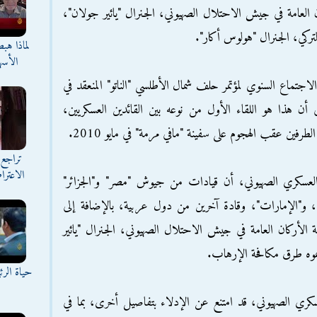
 العامة في جيش الاحتلال الصهيوني، الجنرال "يائير جولان"،
التركي، الجنرال "هولوس أكار".
لماذا هب
الأسه
ماع السنوي لمؤتمر حلف شمال الأطلسي "الناتو" المنعقد في
 أن هذا هو اللقاء الأول من نوعه بين القائدين العسكريين،
طرفين عقب الهجوم على سفينة "مافي مرمة" في مايو 2010.
تراجع 
الاعترا
لعسكري الصهيوني، أن قيادات من جيوش "مصر" و"الجزائر"
"، و"الإمارات"، وقادة آخرين من دول عربية، بالإضافة إلى
ة الأركان العامة في جيش الاحتلال الصهيوني، الجنرال "يائير
وه طرق مكافحة الإرهاب.
حياة الر
سكري الصهيوني، قد امتنع عن الإدلاء بتفاصيل أخرى، بما في