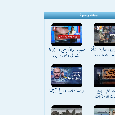
صوت وصورة
وروبي طارئ بشأن
طبيب عراقي ينجح في زراعة
بعد واقعة سبتة
أنف في رأس بشري
د خفي يبتلع
روسيا وقعت في فخ أوكرانيا
نات الدولارات