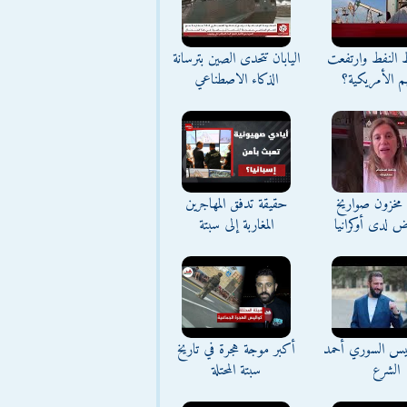
ط النفط وارتفعت
اليابان تتحدى الصين بترسانة
م الأمريكية؟
الذكاء الاصطناعي
مخزون صواريخ
حقيقة تدفق المهاجرين
ض لدى أوكرانيا
المغاربة إلى سبتة
ئيس السوري أحمد
أكبر موجة هجرة في تاريخ
الشرع
سبتة المحتلة