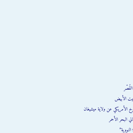
قُصّر
يت الأبيض
وخ الأمريكي عن ولاية ميشيغان
ي البحر الأحمر
النووية”