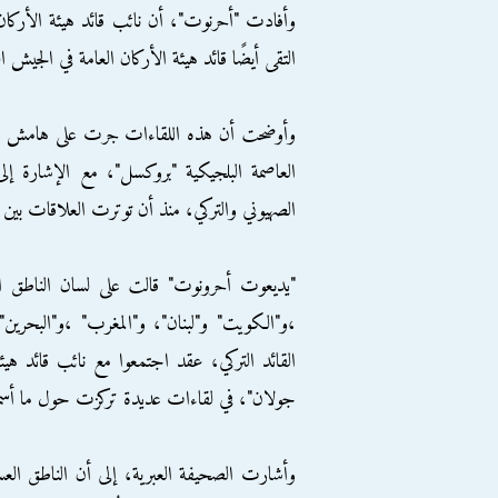
وأفادت "أحرنوت"، أن نائب قائد هيئة الأركان
التقى أيضًا قائد هيئة الأركان العامة في الجيش 
وأوضحت أن هذه اللقاءات جرت على هامش الاجت
العاصمة البلجيكية "بروكسل"، مع الإشارة إلى
الصهيوني والتركي، منذ أن توترت العلاقات بين ال
"يديعوت أحرونوت" قالت على لسان الناطق ا
،و"الكويت" و"لبنان"، و"المغرب" ،و"البحرين
القائد التركي، عقد اجتمعوا مع نائب قائد هيئ
جولان"، في لقاءات عديدة تركزت حول ما أسم
وأشارت الصحيفة العبرية، إلى أن الناطق الع