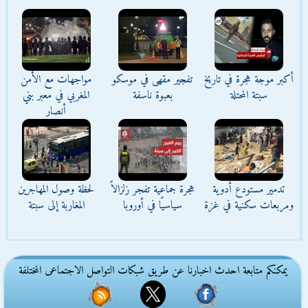
أكبر موجة هجرة في تاريخ
تفجير مقهى في موسكو
مواجهات مع الأمن
سبتة المحتلة
بعبوة ناسفة
المغربي في معبر بني
أنصار
تدمير مستودع أدوية
هجرة جماعية تفجر زلزالاً
لحظة وصول المهاجرين
ومربعات سكنية في غزة
سياسيًا في أوروبا
المغاربة إلى سبتة
يمكنكم متابعة احدث اخبارنا عن طريق شبكات التواصل الاجتماعى المختلفة