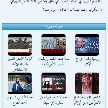
» التقدم الصيني في الذكاء الاصطناعي يقلق واشنطن بشأن الأمن السيبراني
» تلسكوب يرصد بصمات الحياة في عوالم بعيدة
صوت وصورة
روسيا وقعت في فخ
لماذا هبط النفط وارتفعت
اليابان تتحدى الصين
أوكرانيا
الأسهم الأمريكية؟
بترسانة الذكاء
الاصطناعي
تراجع مخزون صواريخ
حقيقة تدفق المهاجرين
حياة الرئيس السوري
الاعتراض لدى أوكرانيا
المغاربة إلى سبتة
أحمد الشرع