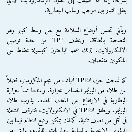
بسرعة، إذا ما أضيفت إلى محلول الإلكترولايت الذي
ينقل التيار بين موجب وسالب البطارية.
ويأتي تحسن أوضاع السلامة مع حل وسط كبير وهو
التضحية بالطاقة. ويخفف TPP من حدة توصيل
الالكترولايت، لذلك صمم الباحثون كبسولة للحفاظ على
المكونين منفصلين.
كما نسجت حول الـTPP ألياف من حجم الميكروميتر، فضلاً
عن طلاء من البوليمر الحساس للحرارة. وعندما تبدأ حرارة
البطارية في الارتفاع عن المعدل المعتاد، يذوب طلاء
البوليمر، ويطلق الـTPP في الالكترولايت، فتتوقف الشعلة
في أقل من نصف ثانية. كذلك يمكن وضع النظام فيما بين
الرؤوس الإيجابية والسالبة لبطاريات الليثيوم، والتي من