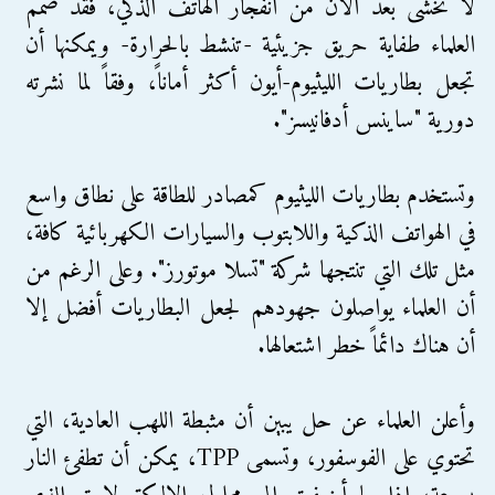
لا تخشى بعد الآن من انفجار الهاتف الذكي، فقد صمم
العلماء طفاية حريق جزيئية -تنشط بالحرارة- ويمكنها أن
تجعل بطاريات الليثيوم-أيون أكثر أماناً، وفقاً لما نشرته
دورية "ساينس أدفانيسز".
وتستخدم بطاريات الليثيوم كمصادر للطاقة على نطاق واسع
في الهواتف الذكية واللابتوب والسيارات الكهربائية كافة،
مثل تلك التي تنتجها شركة "تسلا موتورز". وعلى الرغم من
أن العلماء يواصلون جهودهم لجعل البطاريات أفضل إلا
أن هناك دائماً خطر اشتعالها.
وأعلن العلماء عن حل يبين أن مثبطة اللهب العادية، التي
تحتوي على الفوسفور، وتسمى TPP، يمكن أن تطفئ النار