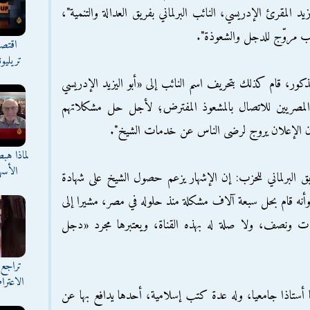
د المقرئ الإدريسي، النائب البرلماني بفريق العدالة والتنمية"،
اذب مروّج للدجل والشعوذة".
اقتصا
تريليو
ذكور، قام كذلك بتحريف اسم النائب إلى «أبو اليزيد الإدريسي
 المصريين للاتصال بالمشعوذ المفترض؛ لأجل حل مشكلاتهم
لى أن الإعلان يروج لرضى الناس عن خدمات الشيخ".
لماذا هب
الأسه
ق البرلماني للحزب: إن الإشهار يزعم حصول الشيخ على شهادة
، وأنه قام بحل سبعة آلاف مشكلة منذ حلوله في مصر، مشيرا إلى
وات ونصف، ولا صلة له بهذه القناة، ويعتبرها مجرد «دجل
تراجع 
الاعترا
ا أستاذا جامعيا، وله عدة كتب إسلامية، أحدها يدافع بها عن