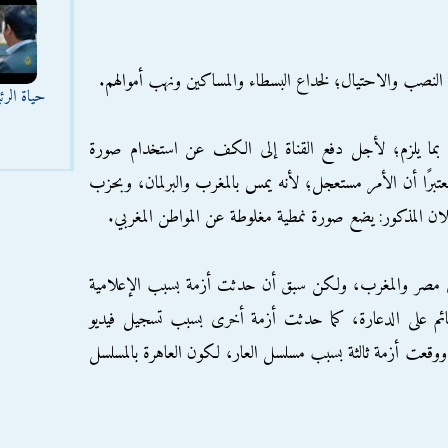
على النصب والاحتيال؛ لخداع البسطاء والمساكين ونهب أموالهم.
حياة الر
يام بما يلزم؛ لأجل دفع القناة إلى الكف عن استخدام صورة
معتبرًا أن الأمر مستعجل؛ لأنه يمس بالمغرب والبرلمان، وبحزب
ان المذكور: يضع صورة نمطية مغلوطة عن المواطن المغربي.
ين مصر والمغرب، ولكن سبق أن حدثت أزمة بسبب الإعلامية
قائم على الدعارة، كما حدثت أزمة أخرى بسبب تسجيل فيديو
ووقعت أزمة ثالثة بسبب مسلسل العار، لكون العاهرة بالمسلسل