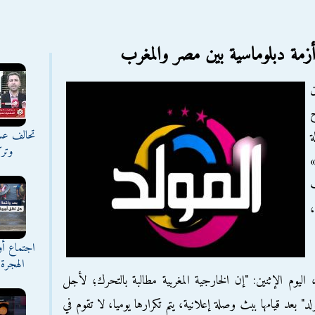
 أزمة دبلوماسية بين مصر والمغرب
ن
ح
تحالف عس
ة
وترك
ب
،
اجتماع أ
الهجرة 
ليوم الإثنين: "إن الخارجية المغربية مطالبة بالتحرك؛ لأجل
د" بعد قيامها ببث وصلة إعلانية، يتم تكرارها يوميا، لا تقوم في