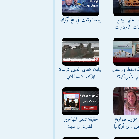
د خفي يبتلع
روسيا وقعت في فخ أوكرانيا
نات الدولارات
ط النفط وارتفعت
اليابان تتحدى الصين بترسانة
م الأمريكية؟
الذكاء الاصطناعي
مخزون صواريخ
حقيقة تدفق المهاجرين
ض لدى أوكرانيا
المغاربة إلى سبتة