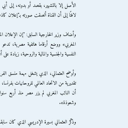
الأصل إلا بالتشهير، بقصد أو بدونه، إلى أبي زي
لافتًا إلى أن القناة ألصقت صورته بـ"إعلان ك
وأضاف وزير الخارجية السابق: "إن الإعلان الم
المغربي» ووضع أرقاما هاتفية مصرية، تدعو
النفسية والجنسية والمالية والروحية، زيادة ع
وأوضح العثماني، الذي يشغل مهمة منسق الفري
تقديرية من الاتحاد العالمي للروحانيات بفرنسا
أن النائب المغربي لم يزر مصر منذ أربع سن
وشعوذة».
وذكّر العثماني بسيرة الإدريسي الذي كان سابق