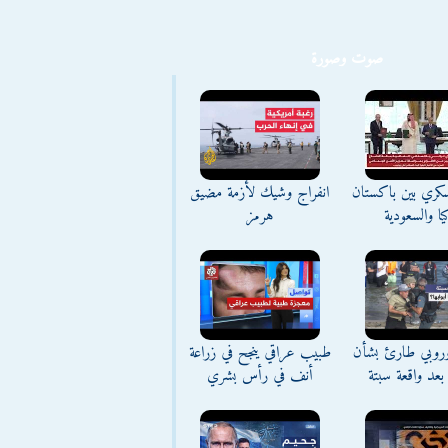
صوت وصورة
كري بين باكستان
انفراج وشيك لأزمة مضيق
يا والسعودية
هرمز
وروبي طارئ بشأن
طبيب عراقي ينجح في زراعة
بعد واقعة سبتة
أنف في رأس بشري