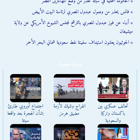
» الحكومة المحلية في سبتة تحذّر من وضع المهاجرين القُصّر
» فانس يحذر من وصول عبدول المصري لرئاسة البيت الأبيض
» أنباء عن فوز عبدول المصري بالترشح لمجلس الشيوخ الأمريكي عن ولاية
ميشيغان
» الحوثيون يعلنون استهداف سفينة نفط سعودية شمالي البحر الأحمر
صوت وصورة
تحالف عسكري بين
انفراج وشيك لأزمة
اجتماع أوروبي طارئ
باكستان وتركيا
مضيق هرمز
بشأن الهجرة بعد واقعة
والسعودية
سبتة