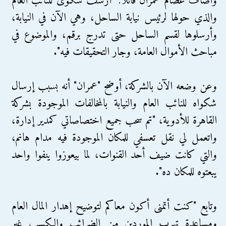
وأضاف عصام عمران قائلا: "أرسلت شكوى للنائب العام
والذي حولها لرئيس نيابة الساحل، وهي الآن في النيابة،
وأرسلوها لقسم الساحل حتى تدرج برقم، والموضوع في
مباحث الأموال العامة، وجار التحقيقات فيه".
وعن وضعه الآن بالشركة، أوضح "عمران" أنه بسبب إرسال
شكواه للنائب العام والنيابة بالمخالفات الموجودة بشركة
القاهرة للأدوية، "تم سحب جميع اختصاصاتي كمدير إدارة،
واتعمل لي نقل تعسفي للمكان الموجودة فيه مدام هانم،
والتي كانت ضيف أحد القنوات، لما بيعوزوا ينفوا واحد
يبعتوه للمكان ده".
وتابع "كنت أتمنى أكون معاكم لتوضيح إهدار المال العام
ومساعدة تهرب الموردين من الضرائب والكسب غير