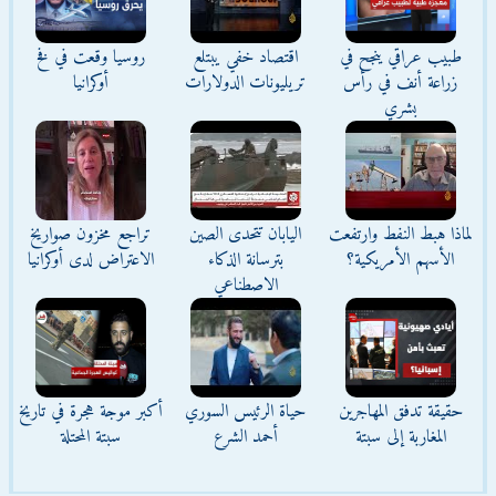
طبيب عراقي ينجح في
اقتصاد خفي يبتلع
روسيا وقعت في فخ
زراعة أنف في رأس
تريليونات الدولارات
أوكرانيا
بشري
لماذا هبط النفط وارتفعت
اليابان تتحدى الصين
تراجع مخزون صواريخ
الأسهم الأمريكية؟
بترسانة الذكاء
الاعتراض لدى أوكرانيا
الاصطناعي
حقيقة تدفق المهاجرين
حياة الرئيس السوري
أكبر موجة هجرة في تاريخ
المغاربة إلى سبتة
أحمد الشرع
سبتة المحتلة