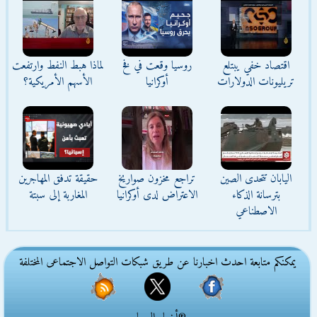
اقتصاد خفي يبتلع
روسيا وقعت في فخ
لماذا هبط النفط وارتفعت
تريليونات الدولارات
أوكرانيا
الأسهم الأمريكية؟
اليابان تتحدى الصين
تراجع مخزون صواريخ
حقيقة تدفق المهاجرين
بترسانة الذكاء
الاعتراض لدى أوكرانيا
المغاربة إلى سبتة
الاصطناعي
يمكنكم متابعة احدث اخبارنا عن طريق شبكات التواصل الاجتماعى المختلفة