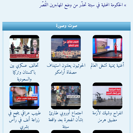
» الحكومة المحلية في سبتة تحذّر من وضع المهاجرين القُصّر
صوت وصورة
أغنية يمنية تشغل العالم
الحوثيون يعلنون استهداف
تحالف عسكري بين
مصفاة أرامكو
باكستان وتركيا
والسعودية
انفراج وشيك لأزمة
اجتماع أوروبي طارئ
طبيب عراقي ينجح في
مضيق هرمز
بشأن الهجرة بعد واقعة
زراعة أنف في رأس
سبتة
بشري