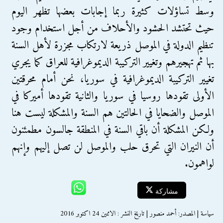
وسط تساؤلات كثيرة ربما إجابات بعضها تظهر اليوم
حيث تحتشد الحشود والأحلاف من أجل استخدام وجود
تنظيم الدولة في الموصل ذريعة لارتكاب مجزرة لأهل السنة
بها ثم تهجيرهم وتغيير التركيبة الديموغرافية للعراق كما يجري
تغيير التركيبة الديموغرافية في سوريا، نحن أمام محرقتين
الأولى تقودها روسيا في سوريا والثانية تقودها أميركا في
الموصل والضحايا في الحالتين هم السنة والمشكلة ليست هنا
ولكن المشكلة أن باقي السنة في المنطقة جالسون مطمئنون
أن النيران التي تحرق حلب والموصل لن تصل إليهم وإنهم
لواهمون.
مشاركة
سياسة | المصدر: أحمد منصور | تاريخ النشر : الاثنين 24 اكتوبر 2016