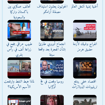
أغنية يمنية تشغل العالم
الحوثيون يعلنون استهداف
تحالف عسكري بين
مصفاة أرامكو
باكستان وتركيا
والسعودية
انفراج وشيك لأزمة
اجتماع أوروبي طارئ
طبيب عراقي ينجح في
مضيق هرمز
بشأن الهجرة بعد واقعة
زراعة أنف في رأس
سبتة
بشري
اقتصاد خفي يبتلع
روسيا وقعت في فخ
لماذا هبط النفط وارتفعت
تريليونات الدولارات
أوكرانيا
الأسهم الأمريكية؟