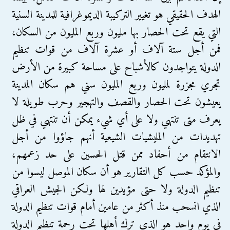
الهدف الحقيقي هو تغيير التركيبة الديموغرافية للمدينة السنية
التي يقع تحت الحصار بها مليون وربع المليون من السكان،
فمن أجل ستة آلاف أو عشرة آلاف من قوات تنظيم
الدولة يتواجدون كالأشباح على مساحة كبيرة من الأرض
تجري مجزرة لمليون وربع المليون سني هم سكان المدينة
يعيشون تحت الحصار والقصف والتهجير وحرب طويلة لا
يعرف متى تنتهي ولا على أي شيء يمكن أن تنتهي في ظل
تهديدات من المليشيات الشيعية أنهم جاؤوا من أجل
الانتقام من أحفاد ممن قتل الحسين على حد زعمهم،
والمؤكد حسب كل التقارير هو أن سكان الموصل ليسوا من
تنظيم الدولة ولا حتى مؤيدين لها ولكن الجيش العراقي
الذي انسحب منذ أكثر من عامين أمام قوات تنظيم الدولة
في يوم واحد هو الذي ترك أهلها تحت رحمة تنظيم الدولة