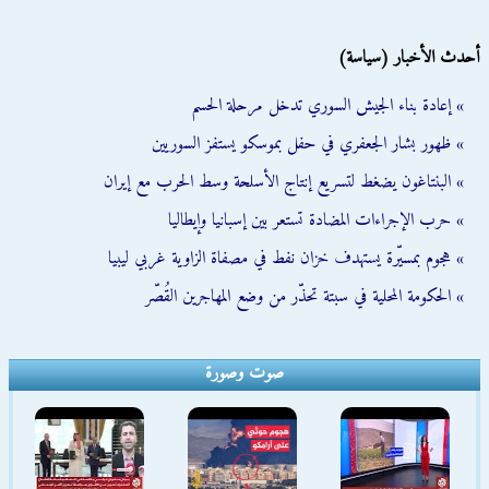
أحدث الأخبار (سياسة)
» إعادة بناء الجيش السوري تدخل مرحلة الحسم
» ظهور بشار الجعفري في حفل بموسكو يستفز السوريين
» البنتاغون يضغط لتسريع إنتاج الأسلحة وسط الحرب مع إيران
» حرب الإجراءات المضادة تستعر بين إسبانيا وإيطاليا
» هجوم بمسيّرة يستهدف خزان نفط في مصفاة الزاوية غربي ليبيا
» الحكومة المحلية في سبتة تحذّر من وضع المهاجرين القُصّر
صوت وصورة