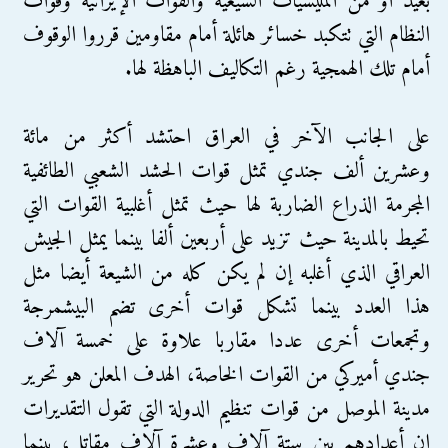
بعيد أو من المليشيات الشيعية والقوات الإيرانية وقوات
النظام التي تتكبد خسائر هائلة أمام مقاومين قرروا الوقوف
أمام تلك الهمجية رغم التكاليف الباهظة لها.
على الجانب الآخر في العراق احتشد أكثر من مائة
وعشرين ألف جندي تمثل قوات الحشد الشعبي الطائفية
المجرمة الذراع الضاربة لها حيث تمثل أغلبية القوات التي
تحيط بالمدينة حيث تزيد على أربعين ألفا بينما يمثل الجيش
العراقي الذي أغلبه إن لم يكن كله من الشيعة أيضا مثل
هذا العدد بينما تشكل قوات أخرى تضم البيشمرجة
وتجمعات أخرى عددا مقاربا علاوة على خمسة آلاف
جندي أميركي من القوات الخاصة، الهدف المعلن هو تحرير
مدينة الموصل من قوات تنظيم الدولة التي تقول التقديرات
إن أعدادهم بين ستة آلاف وعشرة آلاف مقاتل، بينما