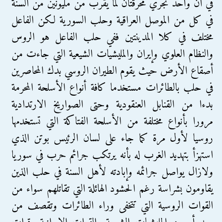
في آن واحد تجري محرقتان لما يقرب من مليونين من السنة
في كل من الموصل العراقية وحلب السورية لكن الفاعل
مختلف في كلا المدينتين ففي حلب الفاعل هو الروس
والنظام العلوي وإيران والمليشيات الشيعية التي جاءت من
أصقاع الأرض حيث يقوم الطيران الروسي بدك المحاصرين
في حلب بالطائرات مستخدما كافة أنواع الأسلحة المحرمة
بدءا من القنابل العنقودية وحتى الصواريخ الارتدادية
مرورا بأنواع مختلفة من الأسلحة الفتاكة التي تستخدمها
روسيا لأول مرة كما جاء على لسان الرئيس بوتن الذي
استهزأ بتهديد الغرب له بأنه يرتكب جرائم حرب في سوريا
ولازال يواصل جرائمه وإبادته لأهل السنة في حلب الذين
يقاومون بشراسة رغم الحشود الهائلة التي تقاتلهم سواء من
القوات الروسية التي تتخفى وراء الطائرات وتقصف من