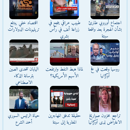
اجتماع أوروبي طارئ
طبيب عراقي ينجح في
اقتصاد خفي يبتلع
بشأن الهجرة بعد واقعة
زراعة أنف في رأس
تريليونات الدولارات
سبتة
بشري
روسيا وقعت في فخ
لماذا هبط النفط وارتفعت
اليابان تتحدى الصين
أوكرانيا
الأسهم الأمريكية؟
بترسانة الذكاء
الاصطناعي
تراجع مخزون صواريخ
حقيقة تدفق المهاجرين
حياة الرئيس السوري
الاعتراض لدى أوكرانيا
المغاربة إلى سبتة
أحمد الشرع