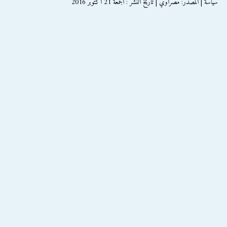
سياسة | المصدر: مصراوي | تاريخ النشر : الجمعة 21 اكتوبر 2016