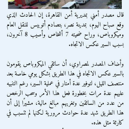
قال مصدر أمني بمديرية أمن القاهرة، إن الحادث الذي
وقع صباح اليوم، بمدينة نصر، بتصادم أتوبيس للنقل العام
وميكروباص، وراح ضحيته 7 أشخاص وأصيب 8 آخرون،
بسبب السير عكس الاتجاه.
وأضاف المصدر لمصراوي، أن سائقي الميكروباص يقومون
بالسير عكس الاتجاه في هذا الطريق بشكل يومي خاصة بعد
منتصف الليل، لتوفير عدة أمتار في عملية السير، رغم التنبيه
عليهم عدة مرات بخطورة فعل هذا الأمر وسحب الرخص
من عدد من السائقين وتغريهم مبالغ مالية، مشيرًا إلى أن
هذا الطريق شهد عدة حوادث مرورية لكنها لم تتسبب في
كارثة مثل هذه.