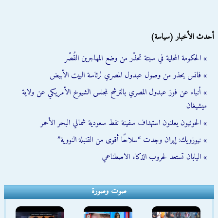
أحدث الأخبار (سياسة)
» الحكومة المحلية في سبتة تحذّر من وضع المهاجرين القُصّر
» فانس يحذر من وصول عبدول المصري لرئاسة البيت الأبيض
» أنباء عن فوز عبدول المصري بالترشح لمجلس الشيوخ الأمريكي عن ولاية
ميشيغان
» الحوثيون يعلنون استهداف سفينة نفط سعودية شمالي البحر الأحمر
» نيوزويك: إيران وجدت “سلاحًا أقوى من القنبلة النووية”
» اليابان تستعد لحروب الذكاء الاصطناعي
صوت وصورة