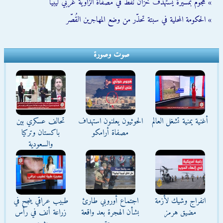
» هجوم بمسيّرة يستهدف خزان نفط في مصفاة الزاوية غربي ليبيا
» الحكومة المحلية في سبتة تحذّر من وضع المهاجرين القُصّر
صوت وصورة
أغنية يمنية تشغل العالم
الحوثيون يعلنون استهداف
تحالف عسكري بين
مصفاة أرامكو
باكستان وتركيا
والسعودية
انفراج وشيك لأزمة
اجتماع أوروبي طارئ
طبيب عراقي ينجح في
مضيق هرمز
بشأن الهجرة بعد واقعة
زراعة أنف في رأس