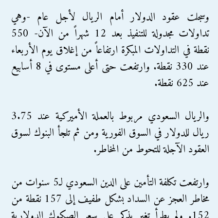
وسجلت عقود الدولار أمام الريال لأجل عام -وهي
تداولات مجدولة للتنفيذ بعد 12 شهراً من الآن- 550
نقطة في التداولات المبكرة ارتفاعاً من إغلاق يوم الأربعاء
عند 330 نقطة. وارتفعت حتى أعلى مستوى في 8 أسابيع
عند 625 نقطة.
والريال السعودي مربوط بالعملة الأميركية عند 3.75
ريال للدولار في السوق الفورية ومن ثم تلجأ البنوك لسوق
العقود الآجلة للتحوط من المخاطر.
وارتفعت تكلفة التأمين على الدين السعودي لـ5 سنوات من
مخاطر العجز عن السداد بشكل طفيف إلى 157 نقطة من
152. ولم يطرأ تغير يذكر على سعر الصكوك الدولارية