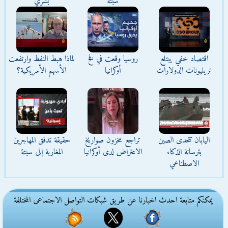
سبتة
بشري
اقتصاد خفي يبتلع
روسيا وقعت في فخ
لماذا هبط النفط وارتفعت
تريليونات الدولارات
أوكرانيا
الأسهم الأمريكية؟
اليابان تتحدى الصين
تراجع مخزون صواريخ
حقيقة تدفق المهاجرين
بترسانة الذكاء
الاعتراض لدى أوكرانيا
المغاربة إلى سبتة
الاصطناعي
يمكنكم متابعة احدث اخبارنا عن طريق شبكات التواصل الاجتماعى المختلفة