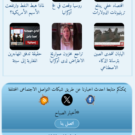
اقتصاد خفي يبتلع
روسيا وقعت في فخ
لماذا هبط النفط وارتفعت
تريليونات الدولارات
أوكرانيا
الأسهم الأمريكية؟
اليابان تتحدى الصين
تراجع مخزون صواريخ
حقيقة تدفق المهاجرين
بترسانة الذكاء
الاعتراض لدى أوكرانيا
المغاربة إلى سبتة
الاصطناعي
يمكنكم متابعة احدث اخبارنا عن طريق شبكات التواصل الاجتماعى المختلفة
®أخبار الصباح
اتصل بنا