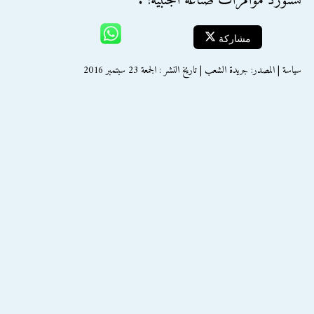
نستورد مؤامرات صناعة أجنبية!".
مشاركة
سياسة | المصدر: جريدة الشعب | تاريخ النشر : الجمعة 23 سبتمبر 2016