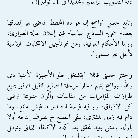
دقة التصويب: ديسمبر وتحديدا فى 11 نوفمبر)!".
وتابع حسني "واضح إن هو ده المخطط: فوضى يتم إلصاقها
بعصام حجى- الساذج سياسيا- فيتم إعلان حالة الطوارئ،
وربما الأحكام العرفية، ومن ثم تأجيل الانتخابات الرئاسية
لأجل غير مسمى!".
واختتم حسنى قائلا: "بتشتغل حلو الأجهزة الأمنية دى
والله، وواضح إنهم دخلوا مرحلة التصنيع التقيل لتوفير جميع
طرازات المؤامرات من مقاسات وألوان متنوعة ترضى
كل الأذواق، ولو فيه فرصة للتصدير ما فيش مانع، وما
دام فيه زباين بتشترى، يبقى المصنع ح يصرف إنتاجه أولا
بأول، ومش بعيد نحقق بعد كده الاكتفاء الذاتى ونبطل