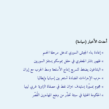
أحدث الأخبار (سياسة)
» إعادة بناء الجيش السوري تدخل مرحلة الحسم
» ظهور بشار الجعفري في حفل بموسكو يستفز السوريين
» البنتاغون يضغط لتسريع إنتاج الأسلحة وسط الحرب مع إيران
» حرب الإجراءات المضادة تستعر بين إسبانيا وإيطاليا
» هجوم بمسيّرة يستهدف خزان نفط في مصفاة الزاوية غربي ليبيا
» الحكومة المحلية في سبتة تحذّر من وضع المهاجرين القُصّر