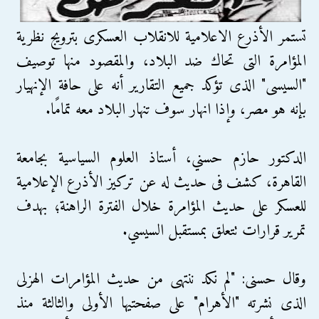
تستمر الأذرع الاعلامية للانقلاب العسكرى بترويج نظرية
المؤامرة التى تحاك ضد البلاد، والمقصود منها توصيف
"السيسى" الذى تؤكد جميع التقارير أنه على حافة الإنهيار
بإنه هو مصر، وإذا انهار سوف تنهار البلاد معه تمامًا.
الدكتور حازم حسني، أستاذ العلوم السياسية بجامعة
القاهرة، كشف فى حديث له عن تركيز الأذرع الإعلامية
للعسكر على حديث المؤامرة خلال الفترة الراهنة؛ بهدف
تمرير قرارات تتعلق بمستقبل السيسي.
وقال حسنى: "لم نكد ننتهى من حديث المؤامرات الهزلى
الذى نشرته "الأهرام" على صفحتيها الأولى والثالثة منذ