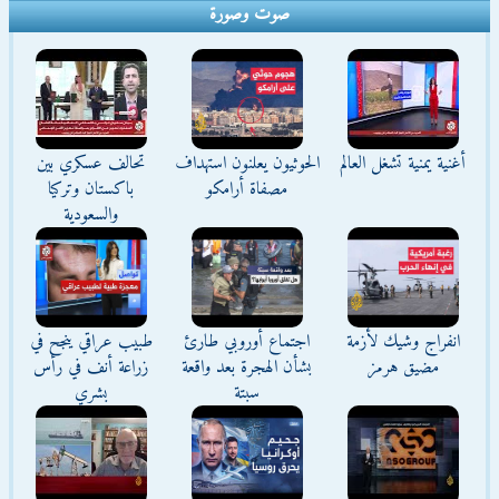
صوت وصورة
أغنية يمنية تشغل العالم
الحوثيون يعلنون استهداف
تحالف عسكري بين
مصفاة أرامكو
باكستان وتركيا
والسعودية
انفراج وشيك لأزمة
اجتماع أوروبي طارئ
طبيب عراقي ينجح في
مضيق هرمز
بشأن الهجرة بعد واقعة
زراعة أنف في رأس
سبتة
بشري