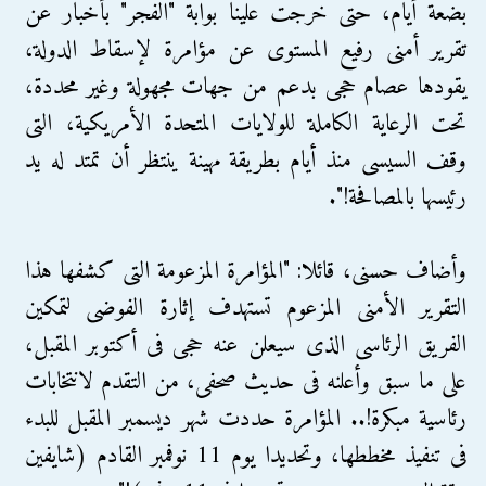
بضعة أيام، حتى خرجت علينا بوابة "الفجر" بأخبار عن
تقرير أمنى رفيع المستوى عن مؤامرة لإسقاط الدولة،
يقودها عصام حجى بدعم من جهات مجهولة وغير محددة،
تحت الرعاية الكاملة للولايات المتحدة الأمريكية، التى
وقف السيسى منذ أيام بطريقة مهينة ينتظر أن تمتد له يد
رئيسها بالمصافحة!".
وأضاف حسنى، قائلا: "المؤامرة المزعومة التى كشفها هذا
التقرير الأمنى المزعوم تستهدف إثارة الفوضى لتمكين
الفريق الرئاسى الذى سيعلن عنه حجى فى أكتوبر المقبل،
على ما سبق وأعلنه فى حديث صحفى، من التقدم لانتخابات
رئاسية مبكرة!.. المؤامرة حددت شهر ديسمبر المقبل للبدء
فى تنفيذ مخططها، وتحديدا يوم 11 نوفمبر القادم (شايفين