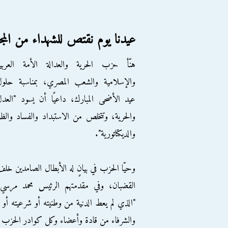
عيدنا يوم نقتص للشهداء من المجر
هنّأ حزب الحرية والعدالة الأمة العربية
والإسلامية والشعب المصري، بمناسبة حلول
عيد الأضحى المبارك، داعيًا أن يسود "العد
والحرية، وتتخلص من الاستبداد والفساد والظل
والديكتاتورية".
وحيّا الحزب في بيانٍ له الأبطال الصامدين خل
القضبان، وفي مقدمتهم الرئيس محمد مرسي،
"الذي لم يعط الدنية من وطنيته أو شرعيته أو د
والشرفاء من قادة وأعضاء وكل كوادر الحزب 