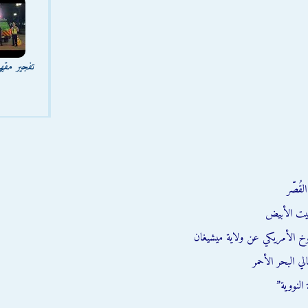
تفجير مقه
قُصّر
يت الأبيض
وخ الأمريكي عن ولاية ميشيغان
ي البحر الأحمر
النووية”