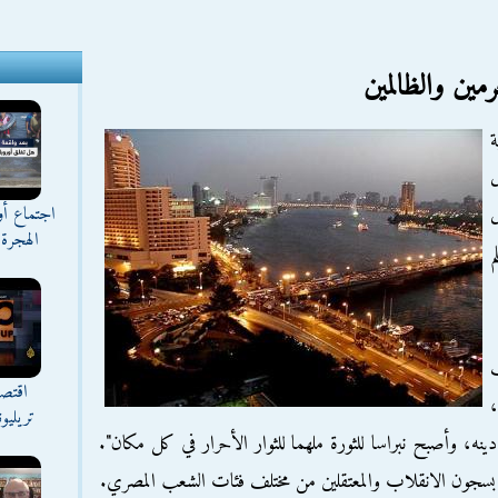
مين والظالمين
اجتماع أ
ل
الهجرة 
م
ف
اقتصا
تريليو
ينه، وأصبح نبراسا للثورة ملهما للثوار الأحرار في كل مكان".
بسجون الانقلاب والمعتقلين من مختلف فئات الشعب المصري.