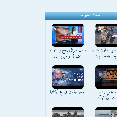
صوت وصورة
وروبي طارئ بشأن
طبيب عراقي ينجح في زراعة
بعد واقعة سبتة
أنف في رأس بشري
د خفي يبتلع
روسيا وقعت في فخ أوكرانيا
نات الدولارات