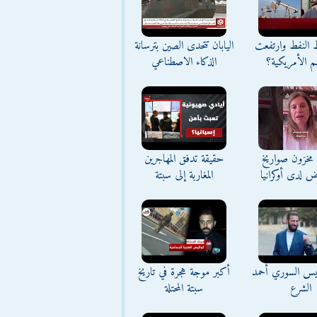
ط النفط وارتفعت
اليابان تتحدى الصين بترسانة
م الأمريكية؟
الذكاء الاصطناعي
مخزون صواريخ
حقيقة تدفق المهاجرين
ض لدى أوكرانيا
المغاربة إلى سبتة
ئيس السوري أحمد
أكبر موجة هجرة في تاريخ
الشرع
سبتة المحتلة