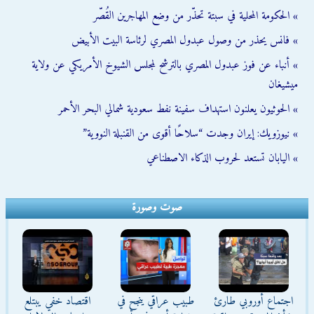
» الحكومة المحلية في سبتة تحذّر من وضع المهاجرين القُصّر
» فانس يحذر من وصول عبدول المصري لرئاسة البيت الأبيض
» أنباء عن فوز عبدول المصري بالترشح لمجلس الشيوخ الأمريكي عن ولاية
ميشيغان
» الحوثيون يعلنون استهداف سفينة نفط سعودية شمالي البحر الأحمر
» نيوزويك: إيران وجدت “سلاحًا أقوى من القنبلة النووية”
» اليابان تستعد لحروب الذكاء الاصطناعي
صوت وصورة
اجتماع أوروبي طارئ
طبيب عراقي ينجح في
اقتصاد خفي يبتلع