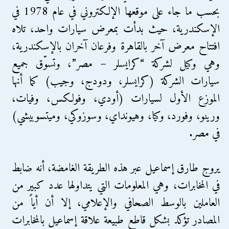
بحسب ما جاء على موقعها الإلكتروني في عام 1978 في
الإسكندرية، حيث بدأت بمعرض سيارات واحد، تلاه
افتتاح معرض آخر بالقاهرة وفرعان آخران بالإسكندرية،
وهي وكيل لشركة “كرايسلر – مصر”، وتسوّق جميع
سيارات الشركة (كرايسلر، ودودج، وجيب) كما أنها
الموزع الأول لسيارات (أودي، وفولكس، وفيات،
ورينو، وفورد، وكيا، وهيونداي، وسوزوكي، وميتسوبيشي)
في مصر.
يروج طارق إسماعيل عبر هذه الطريقة الغامضة، أنه ضابط
في المخابرات، وهي المعلومات التي يتداولها عدد كبير من
العاملين بالوسط الصحافي والإعلامي، إلا أن أياً من
المصادر تؤكد بشكل قاطع طبيعة علاقة إسماعيل بالمخابرات