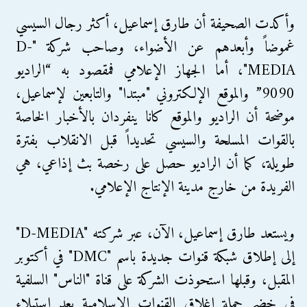
وأكدت الصحيفة أن طارق إسماعيل، أكثر رجال السيسي
غموضاً وأبعدهم عن الأضواء، وصاحب شركة "D-
MEDIA"، أما الجهاز الإعلامي فمقصود به “الراديو
9090” والموقع الإلكتروني "مبتدا" والتابعين لإسماعيل،
موضحة أن الراديو والموقع كانا ينفردان بالأخبار الخاصة
بالقوات المسلحة والسيسي تحديداً قبل الانقلاب بفترة
طويلة، كما أن الراديو حصل على رخصة بث إذاعي، هي
الفريدة من خارج مدينة الإنتاج الإعلامي.
ويستعد طارق إسماعيل، الآن، عبر شركته "D-MEDIA"
إلى إطلاق شبكة قنوات جديدة باسم "DMC" في أكتوبر
المقبل، وقبلها استحوذت الشركة على قناة "الناس" السلفية
في خضم حملة إغلاق القنوات الإسلامية بعد استيلاء