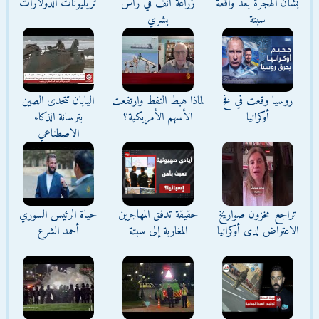
بشأن الهجرة بعد واقعة
زراعة أنف في رأس
تريليونات الدولارات
سبتة
بشري
روسيا وقعت في فخ
لماذا هبط النفط وارتفعت
اليابان تتحدى الصين
أوكرانيا
الأسهم الأمريكية؟
بترسانة الذكاء
الاصطناعي
تراجع مخزون صواريخ
حقيقة تدفق المهاجرين
حياة الرئيس السوري
الاعتراض لدى أوكرانيا
المغاربة إلى سبتة
أحمد الشرع