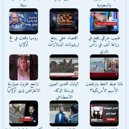
والسعودية
سبتة
طبيب عراقي ينجح في
اقتصاد خفي يبتلع
روسيا وقعت في فخ
زراعة أنف في رأس
تريليونات الدولارات
أوكرانيا
بشري
لماذا هبط النفط وارتفعت
اليابان تتحدى الصين
تراجع مخزون صواريخ
الأسهم الأمريكية؟
بترسانة الذكاء
الاعتراض لدى أوكرانيا
الاصطناعي