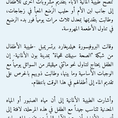
تنصح طبيبة ألمانية الآباء بتقديم مشروبات أخرى للأطفال
إلى جانب لبن الأم أو حليب الرُضع المعبأ في زجاجات،
وطالبت بتقديمها بمعدل ثلاث مرات يومياً فور بدء الرضيع
في تناول الأطعمة المهروسة.
وقالت البروفيسورة هيلديغارد برتسريمبل -طبيبة الأطفال
من شبكة "الصحة سبيلك للحياة" بمدينة بون الألمانية- إن
الطفل يحتاج لتناول نحو مائتي ميلليلتر من السوائل يومياً مع
الوجبات الأساسية وما بينها، وطالبت ذويهم بالحرص على
تقديم الماء إلى أطفالهم في هذا الوقت بانتظام.
وأشارت الطبيبة الألمانية إلى أن مياه الصنبور أو المياه
المعدنية تتناسب جيداً مع الطفل في هذه المرحلة، لافتة إلى