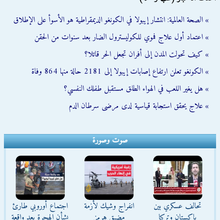
» الصحة العالمية: انتشار إيبولا في الكونغو الديمقراطية هو الأسوأ على الإطلاق
» اعتماد أول علاج فموي للكوليسترول الضار بعد سنوات من الحقن
» كيف تحولت المدن إلى أفران تجعل الحر قاتلا؟
» الكونغو تعلن ارتفاع إصابات إيبولا إلى 2181 حالة منها 864 وفاة
» هل يغير اللعب في الهواء الطلق مستقبل طفلك النفسي؟
» علاج يحقق استجابة قياسية لدى مرضى سرطان الدم
صوت وصورة
تحالف عسكري بين
انفراج وشيك لأزمة
اجتماع أوروبي طارئ
باكستان وتركيا
مضيق هرمز
بشأن الهجرة بعد واقعة