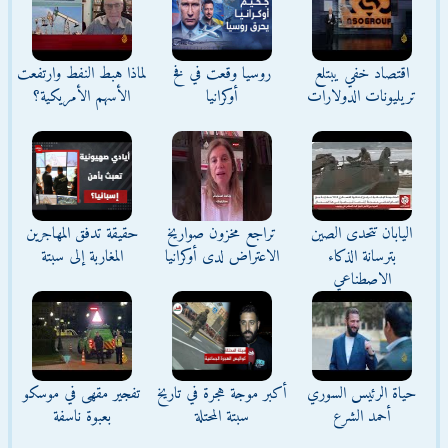
اقتصاد خفي يبتلع
روسيا وقعت في فخ
لماذا هبط النفط وارتفعت
تريليونات الدولارات
أوكرانيا
الأسهم الأمريكية؟
اليابان تتحدى الصين
تراجع مخزون صواريخ
حقيقة تدفق المهاجرين
بترسانة الذكاء
الاعتراض لدى أوكرانيا
المغاربة إلى سبتة
الاصطناعي
حياة الرئيس السوري
أكبر موجة هجرة في تاريخ
تفجير مقهى في موسكو
أحمد الشرع
سبتة المحتلة
بعبوة ناسفة