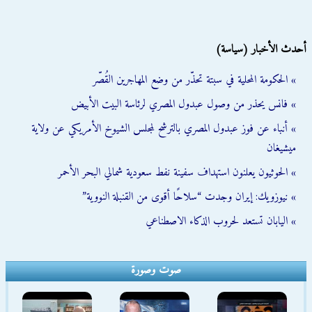
أحدث الأخبار (سياسة)
» الحكومة المحلية في سبتة تحذّر من وضع المهاجرين القُصّر
» فانس يحذر من وصول عبدول المصري لرئاسة البيت الأبيض
» أنباء عن فوز عبدول المصري بالترشح لمجلس الشيوخ الأمريكي عن ولاية
ميشيغان
» الحوثيون يعلنون استهداف سفينة نفط سعودية شمالي البحر الأحمر
» نيوزويك: إيران وجدت “سلاحًا أقوى من القنبلة النووية”
» اليابان تستعد لحروب الذكاء الاصطناعي
صوت وصورة