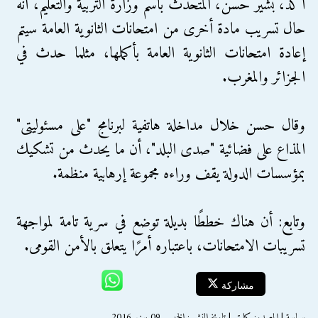
أكد، بشير حسن، المتحدث باسم وزارة التربية والتعليم، أنه
حال تسريب مادة أخرى من امتحانات الثانوية العامة سيتم
إعادة امتحانات الثانوية العامة بأكملها، مثلما حدث في
الجزائر والمغرب.
وقال حسن خلال مداخلة هاتفية لبرنامج "على مسئوليتى"
المذاع على فضائية "صدى البلد"، أن ما يحدث من تشكيك
بمؤسسات الدولة يقف وراءه مجموعة إرهابية منظمة.
وتابع: أن هناك خططًا بديلة توضع في سرية تامة لمواجهة
تسريبات الامتحانات، باعتباره أمرًا يتعلق بالأمن القومى.
مشاركة
سياسة | المصدر: كلمتي | تاريخ النشر : الخميس 09 يونيو 2016