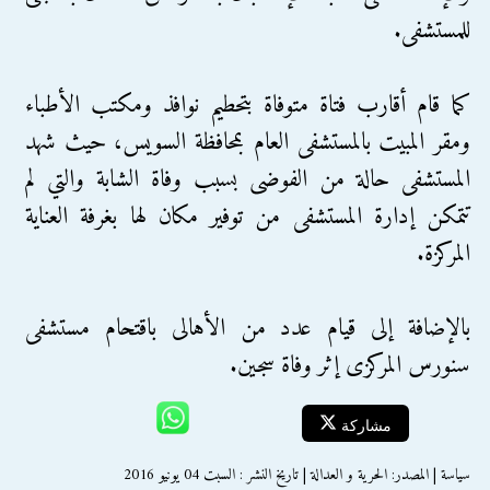
للمستشفى.
كما قام أقارب فتاة متوفاة بتحطيم نوافذ ومكتب الأطباء
ومقر المبيت بالمستشفى العام بمحافظة السويس، حيث شهد
المستشفى حالة من الفوضى بسبب وفاة الشابة والتي لم
تتمكن إدارة المستشفى من توفير مكان لها بغرفة العناية
المركزة.
بالإضافة إلى قيام عدد من الأهالى باقتحام مستشفى
سنورس المركزى إثر وفاة سجين.
مشاركة
سياسة | المصدر: الحرية و العدالة | تاريخ النشر : السبت 04 يونيو 2016