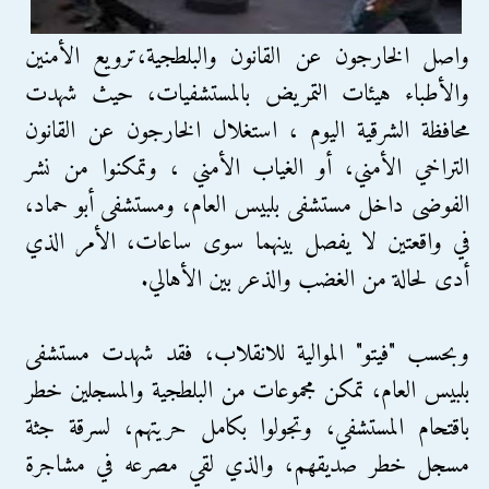
واصل الخارجون عن القانون والبلطجية،ترويع الأمنين
والأطباء هيئات التمريض بالمستشفيات، حيث شهدت
محافظة الشرقية اليوم ، استغلال الخارجون عن القانون
التراخي الأمني، أو الغياب الأمني ، وتمكنوا من نشر
الفوضى داخل مستشفى بلبيس العام، ومستشفى أبو حماد،
في واقعتين لا يفصل بينهما سوى ساعات، الأمر الذي
أدى لحالة من الغضب والذعر بين الأهالي.
وبحسب "فيتو" الموالية للانقلاب، فقد شهدت مستشفى
بلبيس العام، تمكن مجموعات من البلطجية والمسجلين خطر
باقتحام المستشفي، وتجولوا بكامل حريتهم، لسرقة جثة
مسجل خطر صديقهم، والذي لقي مصرعه في مشاجرة