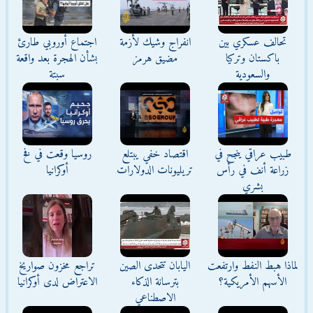
تحالف عسكري بين
انفراج وشيك لأزمة
اجتماع أوروبي طارئ
باكستان وتركيا
مضيق هرمز
بشأن الهجرة بعد واقعة
والسعودية
سبتة
طبيب عراقي ينجح في
اقتصاد خفي يبتلع
روسيا وقعت في فخ
زراعة أنف في رأس
تريليونات الدولارات
أوكرانيا
بشري
لماذا هبط النفط وارتفعت
اليابان تتحدى الصين
تراجع مخزون صواريخ
الأسهم الأمريكية؟
بترسانة الذكاء
الاعتراض لدى أوكرانيا
الاصطناعي