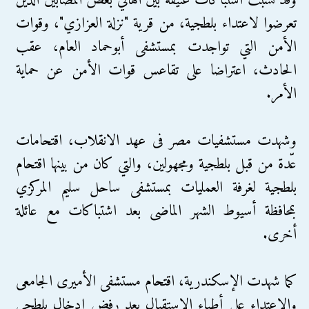
وقد نشبت اشتباكات عنيفة بين أهالي بعض المصابين الذين
تعرضوا لاعتداء بلطجية، من قرية "نزلة العزازي"، وقوات
الأمن التي تواجدت بمستشفى أبوحماد العام، عقب
الحادث، اعتراضا على تقاعس قوات الأمن عن حماية
الأمر.
وشهدت مستشفيات مصر فى عهد الانقلاب، اقتحامات
عّدة من قبل بلطجية ومجهولين، والتي كان من بينها اقتحام
بلطجية لغرفة العمليات بمستشفى ساحل سليم المركزي
بمحافظة أسيوط الشهر الماضى بعد اشتباكات مع عائلة
أخرى.
كما شهدت الإسكندرية، اقتحام مستشفى الأميرى الجامعى
والإعتداء على أطباء الإستقبال بعد رفض ادخال بلطجى