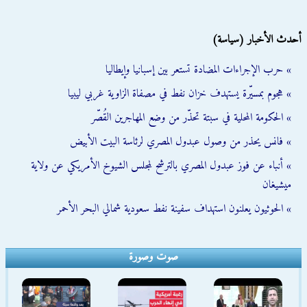
أحدث الأخبار (سياسة)
» حرب الإجراءات المضادة تستعر بين إسبانيا وإيطاليا
» هجوم بمسيّرة يستهدف خزان نفط في مصفاة الزاوية غربي ليبيا
» الحكومة المحلية في سبتة تحذّر من وضع المهاجرين القُصّر
» فانس يحذر من وصول عبدول المصري لرئاسة البيت الأبيض
» أنباء عن فوز عبدول المصري بالترشح لمجلس الشيوخ الأمريكي عن ولاية
ميشيغان
» الحوثيون يعلنون استهداف سفينة نفط سعودية شمالي البحر الأحمر
صوت وصورة