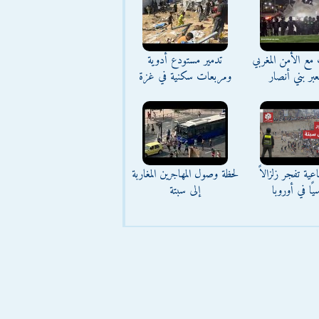
مع الأمن المغربي
تدمير مستودع أدوية
بر بني أنصار
ومربعات سكنية في غزة
عية تفجر زلزالاً
لحظة وصول المهاجرين المغاربة
يًا في أوروبا
إلى سبتة