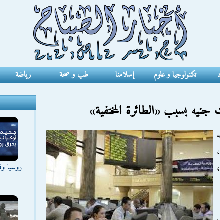
د
تكنولوجيا و علوم
إسلامنا
طب و صحة
رياضة
نيه
،
روسيا وقع
،
ل