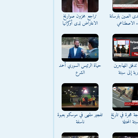
تحدى الصين بترسانة
تراجع مخزون صواريخ
اء الاصطناعي
الاعتراض لدى أوكرانيا
تدفق المهاجرين
حياة الرئيس السوري أحمد
اربة إلى سبتة
الشرع
ة هجرة في تاريخ
تفجير مقهى في موسكو بعبوة
بتة المحتلة
ناسفة