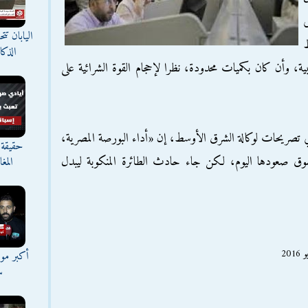
ى
اليابان ت
ط
الذك
ة، وأن كان بكميات محدودة، نظرا لإحجام القوة الشرائية على
في تصريحات لوكالة الشرق الأوسط، إن «أداء البورصة المصرية،
حقيقة 
سوق صعودها اليوم، لكن جاء حادث الطائرة المنكوبة ليبدل
المغ
أكبر موج
س