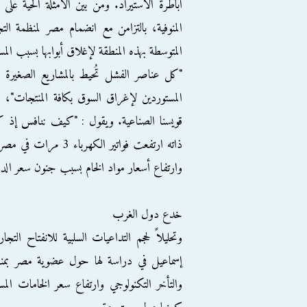
أباطرة الاستيراد. ومن بين الأمثلة الحية على
المتوسطة بهذه المنطقة لإغلاق أبوابها بسبب ال
"كل عناصر الفشل تُحيط بالمشاريع الصغيرة وت
المستوردين لإغراق السوق بكافة المنتجات
قويسنا الصناعية. ويقول : "كيف ننافس إذ ك
وارتفاع أسعار مواد الخام بسبب جنون سعر الدول
خدع دول الغرب
وتحليلاً لحجم التداعيات السلبية للانفتاح ال
إسماعيل في دراسة لها حول عضوية مصر بمنظمة
والتأخر التكنولوجي وارتفاع سعر الخامات ا