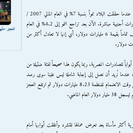
بلغة الأرقام التي لا يهواها المسؤولون في مصر، عندما حققت البلاد نمواً بنسبة 7% في العام المالي 2007 /
2008 تدفق إلى مصر 12 مليار دولار استثمارات أجنبية مباشرة. الآن بعد تراجع النمو إلى 4.2% في العام
تفجير مقه
2014/2015 هوت الاستثمارات إلى النصف تماماً بقيمة 6 مليارات دولار، أي إنها لا تعادل أكثر من
بواباً للصادرات المصرية، ربما يكون هذا صحيحاً لفئة ضئيلة من
عندما نُريد أن نصل إلى إجابة شاملة ليس علينا سوى رصد
تطور قيمة العجز في الميزان التجاري الذي سجل وقت الانضمام للمنظمة 8.23 مليارات دولار ثم ارتفع العجز
صرية أكثر مأساة بعد تعرض عمالها للتشرد وأغلقت أبوابها أمام