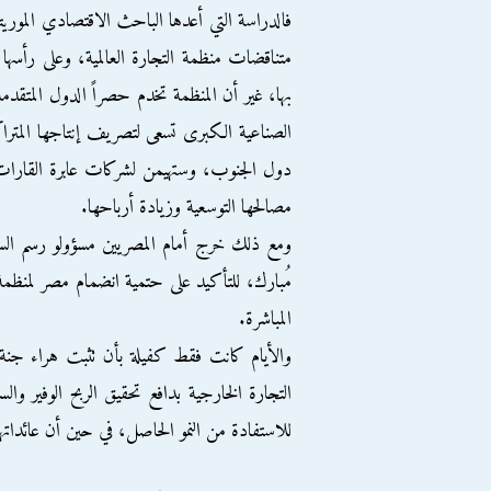
بها، غير أن المنظمة تخدم حصراً الدول المت
الصناعية الكبرى تسعى لتصريف إنتاجها المتر
دول الجنوب، وستهيمن لشركات عابرة القارات تد
مصالحها التوسعية وزيادة أرباحها.
ومع ذلك خرج أمام المصريين مسؤولو رسم السي
مُبارك، للتأكيد على حتمية انضمام مصر لمنظمة ا
المباشرة.
والأيام كانت فقط كفيلة بأن تثبت هراء جنة 
التجارة الخارجية بدافع تحقيق الربح الوفير وا
للاستفادة من النمو الحاصل، في حين أن عائداته