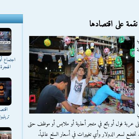
نقمة على اقتصادها
ي
ة
اجتماع أ
ت
الهجرة 
،
اقتصا
تريليو
على عربة فول أو بائع في متجر أحذية أو ملابس أو موظف حتى
 تخضع لسعر الدولار وأي تغييرات في أسعار السلع عالمياً.