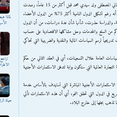
فالدراسة التي أعدها الباحث الاقتصادي الموريتاني المصطفى ولد سيدي محمد قبل أكثر من 15 عاماً، رصدت
متناقضات منظمة التجارة العالمية، وعلى رأسها أنه رغم تشكيل الدول النامية أكثر 75% من الدول الأعضاء
لماذا هب
قدمة. والدراسة حذرت، شأنها شأن عدة دراسات، من أن الدول
الأسه
اكم من السلع والخدمات وحل مشاكلها الاقتصادية على حساب
ريجياً لرسم السياسات المالية والنقدية والضريبية التي تحاكي
اسات العامة خلال التسعينات، أي في العقد الثاني من حكم
تراجع 
الاعترا
لتجارة العالمية التي ستكون بوابة لتدفق الاستثمارات الأجنبية
الاستثمارات الأجنبية المباشرة التي تستهدف بالأساس خدمة
لسريع في الدول التي تحقق النمو، أي أن هذه الاستثمارات تأتي
حياة الر
ا تذهب بجلها إلى خارج البلاد.