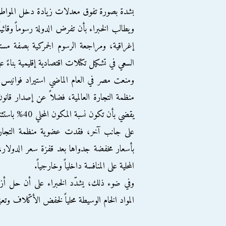
بشدة بصورة تفوق معدلات زيادة دخل المواط
ويطالب الخبراء بأن تفرض الدولة رسوماً وقائيا
إغراقية، ومراجعة الرسوم الجمركية بصفة مس
السعي في تشكيل تكتلات اقتصادية إقليمية بناءً عل
ومنعت مصر في العام الماضي استيراد فوانيس ر
منظمة التجارة العالمية، فضلاً عن إصدار قانو
يقضي بأن تكون نسبة المكون المحلي 40% باستثناء حالات المصلحة العامة أو الأمن القومي.
على جانب آخر، فقدت عضوية منظمة التجارة ال
بأسعار مخفضة جدواها بعد قفزة سعر الدولار،
المحلية على المنافسة داخلياً وخارجياً.
وفي ضوء ذلك، يشدّد الخبراء على أن حل أزمة
المواد الخام الوسيطة محلياً لخفض الأكّلاف وتعزيز