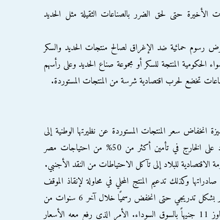
ت الأخيرة حتى لحق الضرر بالصناعات الثقيلة مثل الحديد
رض رسوم حمائية ضد الإغراق لصالح منتجات الحديد والسكر
 الحكومية المنتجة للسكر أو مجموعة صناع الحديد وعلى رأسهم
عات تخضع لحرب اقتصادية شرسة من المنتجات المستوردة.
 انخفاض سعر المنتجات المستوردة عن نظيرتها الوطنية إلى
نقمة بعد إغلاق العديد من المصانع والاعتماد على الخارج في تأمين أكثر من 50% من احتياجات مصر
ة الاقتصادية للبلاد إلى تآكل الاحتياطات من النقد الأجنبي.
صادراتها وكذلك تدعيم المنتج المحلي في محاولة لإنقاذ الموقف
اضطرت إلى خفض قيمة الجنيه مقابل الدولار بشكل تدريجي حتى انخفض رسميًا خلال آخر 6 سنوات من
مستوى 6 جنيهات إلى 8.87 جنيهات، وتجاوز 11 جنيهاً بالسوق السوداء. الأمر الذي رفع معه الأسعار