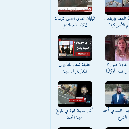
ط النفط وارتفعت
اليابان تتحدى الصين بترسانة
م الأمريكية؟
الذكاء الاصطناعي
مخزون صواريخ
حقيقة تدفق المهاجرين
ض لدى أوكرانيا
المغاربة إلى سبتة
ئيس السوري أحمد
أكبر موجة هجرة في تاريخ
الشرع
سبتة المحتلة