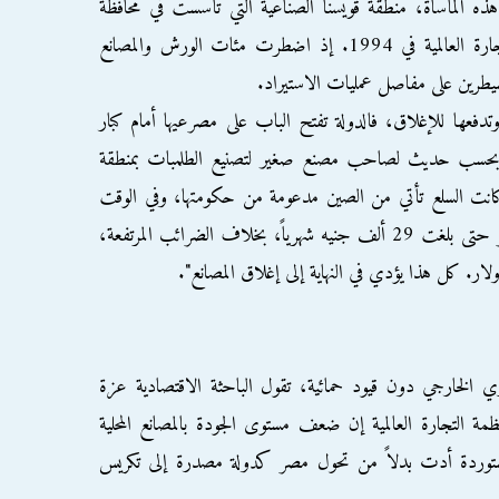
 هذه المأساة، منطقة قويسنا الصناعية التي تأسست في محافظة
المنوفية، بالتزامن مع انضمام مصر لمنظمة التجارة العالمية في 1994. إذ اضطرت مئات الورش والمصانع
مسيطرين على مفاصل عمليات الاستيراد.
دفعها للإغلاق، فالدولة تفتح الباب على مصرعيها أمام كبار
"، بحسب حديث لصاحب مصنع صغير لتصنيع الطلمبات بمنطقة
انت السلع تأتي من الصين مدعومة من حكومتها، وفي الوقت
ذاته ارتفعت فواتير الكهرباء 3 مرات في مصر حتى بلغت 29 ألف جنيه شهرياً، بخلاف الضرائب المرتفعة،
ار. كل هذا يؤدي في النهاية إلى إغلاق المصانع".
تجاري الخارجي دون قيود حمائية، تقول الباحثة الاقتصادية عزة
 التجارة العالمية إن ضعف مستوى الجودة بالمصانع المحلية
لمستوردة أدت بدلاً من تحول مصر كدولة مصدرة إلى تكريس