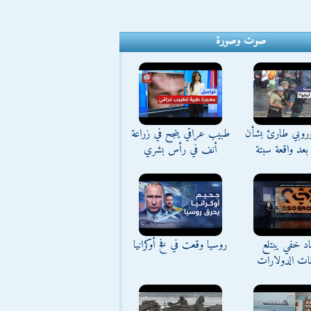
صوت وصورة
وروبي طارئ بشأن
طبيب عراقي ينجح في زراعة
بعد واقعة سبتة
أنف في رأس بشري
د خفي يبتلع
روسيا وقعت في فخ أوكرانيا
نات الدولارات