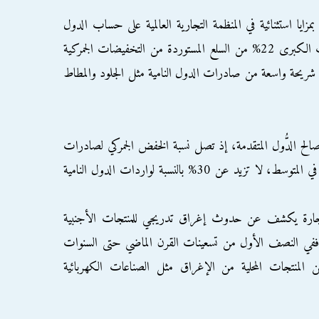
زايا استثنائية في المنظمة التجارية العالمية على حساب الدول
النامية، فعلى سبيل المثال استثنت الاقتصاديات الكبرى 22% من السلع المستوردة من التخفيضات الجمركية
ل شريحة واسعة من صادرات الدول النامية مثل الجلود والمطاط
ة لصالح الدُّول المتقدمة، إذ تصل نسبة الخفض الجمركي لصادرات
الدول المتقدمة للاقتصاديات النامية إلى 45% في المتوسط، لا تزيد عن 30% بالنسبة لواردات الدول النامية
 التجارة يكشف عن حدوث إغراق تدريجي للمنتجات الأجنبية
ة. ففي النصف الأول من تسعينات القرن الماضي حتى السنوات
 المنتجات المحلية من الإغراق مثل الصناعات الكهربائية