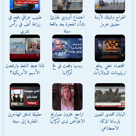
انفراج وشيك لأزمة
اجتماع أوروبي طارئ
طبيب عراقي ينجح في
مضيق هرمز
بشأن الهجرة بعد واقعة
زراعة أنف في رأس
سبتة
بشري
اقتصاد خفي يبتلع
روسيا وقعت في فخ
لماذا هبط النفط وارتفعت
تريليونات الدولارات
أوكرانيا
الأسهم الأمريكية؟
اليابان تتحدى الصين
تراجع مخزون صواريخ
حقيقة تدفق المهاجرين
بترسانة الذكاء
الاعتراض لدى أوكرانيا
المغاربة إلى سبتة
الاصطناعي