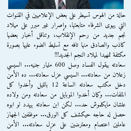
حالة من الهوس تسيطر على بعض الإعلاميين في القنوات
التي يهوى الشرفاء متابعتها، وإصرار غير مبرر على ميلاد
نجم جديد من رحم الإنقلاب، وتناقل أخبار بعضها
كاذب والصادق منها تافه مع تسليط الضوء عليها بصورة
مكثفة تمهيدا لميلاد النجم الجديد!!!
سعادته بيقول الفساد وصل 600 مليار جنيه... السيسي
زعلان من سعادته... السيسي عزل سعادته... ده الأمن
دخل مكتب سعادته الساعة 12 بالليل وأخدوا كل
الملفات... وكمان أخدوا الموبايل من سعادته ومن ولاده
علشان مايكلموش حد... لكن ابن سعادته بيهدد لو ابوه
حصل له حاجه حيكشف كل الورق... موظفين الجهاز
عاملين اعتصام ومعترضين على عزل سعادته... الأمن