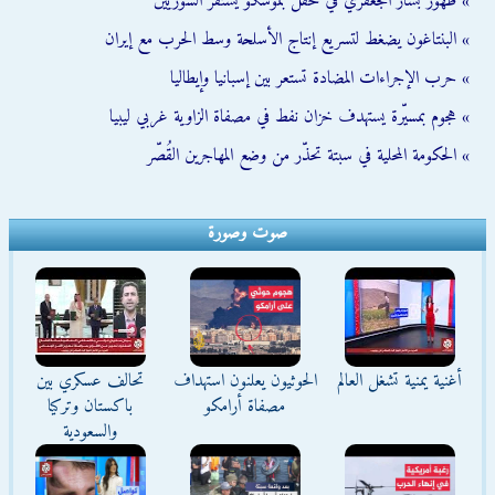
» ظهور بشار الجعفري في حفل بموسكو يستفز السوريين
» البنتاغون يضغط لتسريع إنتاج الأسلحة وسط الحرب مع إيران
» حرب الإجراءات المضادة تستعر بين إسبانيا وإيطاليا
» هجوم بمسيّرة يستهدف خزان نفط في مصفاة الزاوية غربي ليبيا
» الحكومة المحلية في سبتة تحذّر من وضع المهاجرين القُصّر
صوت وصورة
أغنية يمنية تشغل العالم
الحوثيون يعلنون استهداف
تحالف عسكري بين
مصفاة أرامكو
باكستان وتركيا
والسعودية