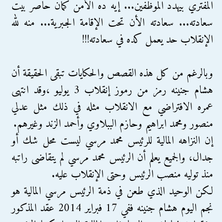
المفتري بيهدد الموظفين... إيه ده الأمن كمان حاصر بيت
سعادته... سعادته الأن تحت الإقامة الجبرية... منه لله
الإنقلاب حد يعمل كده في سعادته!!!
وبالرغم من كل هذه القصص والحكايات تبقى الحقيقة أن
هشام جنينه رمز من رموز إنقلاب 3 يوليو ،وقد انتهى
عمره الافتراضي مع الانقلاب مثله في ذلك مثل عدلي
منصور ومحمد ابراهيم وحازم الببلاوي وأحمد الزند وغيرهم.
إن النزاهه المالية للرئيس محمد مرسي ليست محل شك أو
جدال، والجميع يعلم أن الرئيس محمد مرسي لم يتقاضى راتبه
منذ توليه منصب الرئيس وحتى الإنقلاب عليه.
لكن الوحيد الذي طعن في ذمة الرئيس مرسي المالية هو
نجم اليوم هشام جنينه ففي 17 فبراير 2014 عقد المذكور