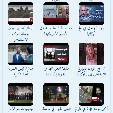
روسيا وقعت في فخ
لماذا هبط النفط وارتفعت
اليابان تتحدى الصين
أوكرانيا
الأسهم الأمريكية؟
بترسانة الذكاء
الاصطناعي
تراجع مخزون صواريخ
حقيقة تدفق المهاجرين
حياة الرئيس السوري
الاعتراض لدى أوكرانيا
المغاربة إلى سبتة
أحمد الشرع
أكبر موجة هجرة في تاريخ
تفجير مقهى في موسكو
مواجهات مع الأمن