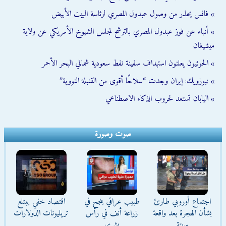
» فانس يحذر من وصول عبدول المصري لرئاسة البيت الأبيض
» أنباء عن فوز عبدول المصري بالترشح لمجلس الشيوخ الأمريكي عن ولاية
ميشيغان
» الحوثيون يعلنون استهداف سفينة نفط سعودية شمالي البحر الأحمر
» نيوزويك: إيران وجدت “سلاحًا أقوى من القنبلة النووية”
» اليابان تستعد لحروب الذكاء الاصطناعي
صوت وصورة
اجتماع أوروبي طارئ
طبيب عراقي ينجح في
اقتصاد خفي يبتلع
بشأن الهجرة بعد واقعة
زراعة أنف في رأس
تريليونات الدولارات
سبتة
بشري