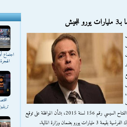
لجيش
ب
اجتماع أ
ت
الهجرة 
د
ض
،
اقتصا
ب
تريليو
السيسي، أمس الأربعاء، بالإجماع على قرار عبدالفتاح السيسي رقم 156 لسنة 2015، بشأن الموافقة على توقيع
 يورو بضمان وزارة المالية.