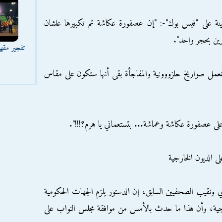
ينة على "فيس بوك"-: "إن عصفورة عكاشة تم تكبيرها علشان
ين بحجر واحد".
تفجير مقه
نعمل صواريخ حلزووونية والمفاجأة بقى أنها ستكون على مقاس
لى عصفورة عكاشة وعماشة... بتستعماني يا هرم؟!!!".
لى الديون الخارجية
ي ونقيب الصحفيين السابق، إن الدستور يلزم الجهات الحكومية
ارجية، وأن هذا ما حدث بالأمس من موافقة مجلس النواب على