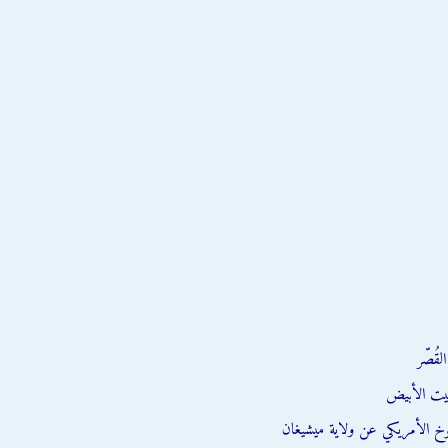
قُصّر
يت الأبيض
وخ الأمريكي عن ولاية ميشيغان