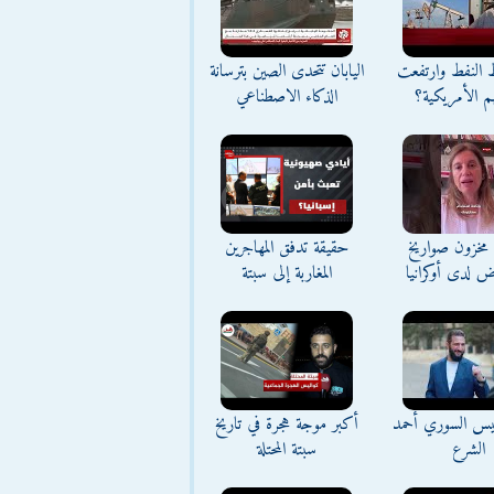
ط النفط وارتفعت
اليابان تتحدى الصين بترسانة
م الأمريكية؟
الذكاء الاصطناعي
مخزون صواريخ
حقيقة تدفق المهاجرين
ض لدى أوكرانيا
المغاربة إلى سبتة
ئيس السوري أحمد
أكبر موجة هجرة في تاريخ
الشرع
سبتة المحتلة