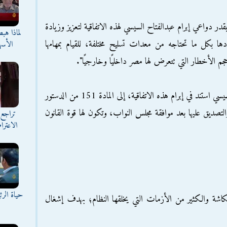
قدر دواعي إبرام عبدالفتاح السيسي لهذه الاتفاقية لتعزيز وزيادة
لماذا هب
دها بكل ما تحتاجه من معدات تسليح مختلفة، للقيام بمهامها
الأسه
حجم الأخطار التي تتعرض لها مصر داخليًا وخارجيًا".
وذكرت هيئة مكتب المجلس -في تقريرها- أن السيسي استند في إبرام هذه الاتفاقية، إلى المادة 151 من الدستور
لتصديق عليها بعد موافقة مجلس النواب، وتكون لها قوة القانون
تراجع 
الاعترا
حياة الر
اشة والكثير من الأزمات التي يخلقها النظام؛ بهدف إشغال