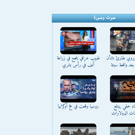
صوت وصورة
وروبي طارئ بشأن
طبيب عراقي ينجح في زراعة
بعد واقعة سبتة
أنف في رأس بشري
د خفي يبتلع
روسيا وقعت في فخ أوكرانيا
نات الدولارات