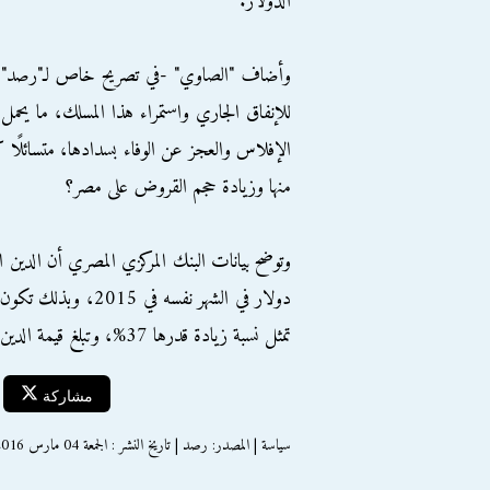
الدولار.
وأضاف "الصاوي" -في تصريح خاص لـ"رصد"- أنه 
للإنفاق الجاري واستمراء هذا المسلك، ما يحمل
الإفلاس والعجز عن الوفاء بسدادها، متسائلً
منها وزيادة حجم القروض على مصر؟
تمثل نسبة زيادة قدرها 37%، وتبلغ قيمة الدين الخارجي كنسبة من الناتج المحلي الإجمالي 15%.
مشاركة
سياسة | المصدر: رصد | تاريخ النشر : الجمعة 04 مارس 2016