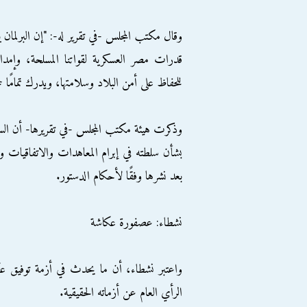
وقال مكتب المجلس -في تقرير له-: "إن البرلمان ي
قدرات مصر العسكرية لقواتنا المسلحة، وإمدا
للحفاظ على أمن البلاد وسلامتها، ويدرك تمامًا 
بشأن سلطته في إبرام المعاهدات والاتفاقيات وا
بعد نشرها وفقًا لأحكام الدستور.
نشطاء: عصفورة عكاشة
واعتبر نشطاء، أن ما يحدث في أزمة توفيق عك
الرأي العام عن أزماته الحقيقية.