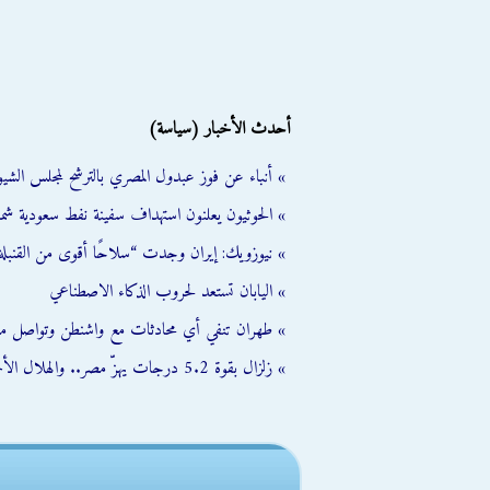
أحدث الأخبار (سياسة)
» أنباء عن فوز عبدول المصري بالترشح لمجلس الشي
» الحوثيون يعلنون استهداف سفينة نفط سعودية شمال
» نيوزويك: إيران وجدت “سلاحًا أقوى من القنبلة 
» اليابان تستعد لحروب الذكاء الاصطناعي
» طهران تنفي أي محادثات مع واشنطن وتواصل مب
» زلزال بقوة 5.2 درجات يهزّ مصر.. والهلال الأحمر يفعّل خطة الطوارئ