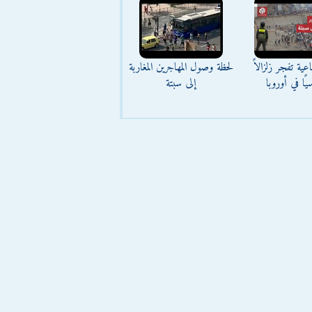
عية تفجر زلزالاً
لحظة وصول المهاجرين المغاربة
يًا في أوروبا
إلى سبتة