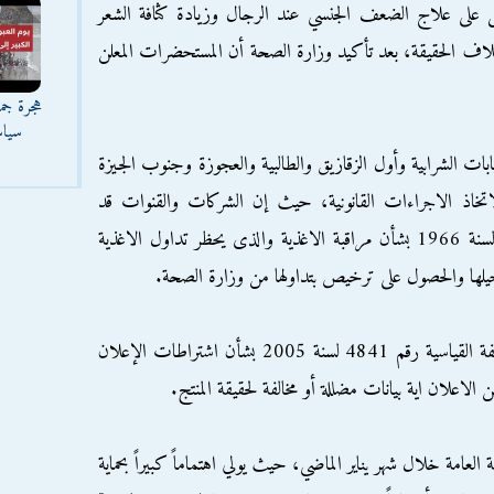
ت تعمل على علاج الضعف الجنسي عند الرجال وزيادة كثافة الشعر
لاف الحقيقة، بعد تأكيد وزارة الصحة أن المستحضرات المعلن
هجرة جما
سياس
بات الشرابية وأول الزقازيق والطالبية والعجوزة وجنوب الجيزة
اتخاذ الاجراءات القانونية، حيث إن الشركات والقنوات قد
خالفت نص المادة 14 من القانون رقم 10 لسنة 1966 بشأن مراقبة الاغذية والذى يحظر تداول الاغذية
جيلها والحصول على ترخيص بتداولها من وزارة الصحة.
كما أنها قد خالفت نص المادة 4/2 من المواصفة القياسية رقم 4841 لسنة 2005 بشأن اشتراطات الإعلان
لاعلان اية بيانات مضللة أو مخالفة لحقيقة المنتج.
 المستهلك نحو 60 قضية للنيابة العامة خلال شهر يناير الماضي، حيث يولي اهتماماً كبيراً بحماية