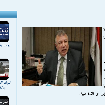
ئية
ا
روسيا وقع
ت
ة
،
اليابان ت
ا
الذك
لى أى فائدة طبية.