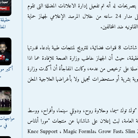
ريحات له أنه تم تفعيل إدارة الاعلانات المضللة التى تقوم
برصد ومراقبة الإعلانات المضللة والخادعة على مدار 24 ساعه من خلال المرصد الإعلامي لجهاز حماية
حقيقة 
قانونيه ضد المخالفين.
المغ
وأضاف أنه تم رصد إعلانات مضللة تبث على شاشات 8 قنوات فضائية، للترويج لمنتجات طبية بادعاء قدرتها
قة، حيث أن الجهاز خاطب وزارة الصحة للإفادة عما اذا
وحاصلة على ترخيص من عدمه، وكانت المفاجأة أن أكدت وزارة
أكبر موج
س
ية بشرية أو مستحضرات تجميل ولا بأغراضها العلاجية المعلن
"توك توك سيما، وحلاوة روح، ودوللي سينما، وأفراح، ووسط
مواجهات 
تايم تاكسي، والمصراوية"L C D للنيابة العامة، لبث إعلان على شاشاتها عن منتجات "مورا أناناس
في مع
Knee Support ، Magic Formla، Grow Fast، Slim 24 Pro،