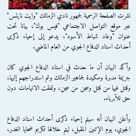
نشرت الصفحة الرسمية لجمهور نادي الزمالك "وايت نايتس"
عبر موقع التواصل الاجتماعي "فيس بوك"، بيانا تحت
عنوان "وعاد شباط الأسود"، يدعو إلى إحياء ذكرى
أحداث استاد الدفاع الجوي من العام الماضي.
وأكد البيان أن ما حدث في استاد الدفاع الجوي كان
جريمة مدبرة ومكيدة لجماهير الزمالك وتم استدراجهم إليها،
وقتل فيها من قتل وسجن من سجن، ولفقت الاتهامات دون
حق للأبرياء.
وأعلن البيان أنه سيتم إحياء ذكرى أحداث استاد الدفاع
الجوي، يوم الإثنين المقبل، ليتم خلالها تكريم ضحايا الغدر،