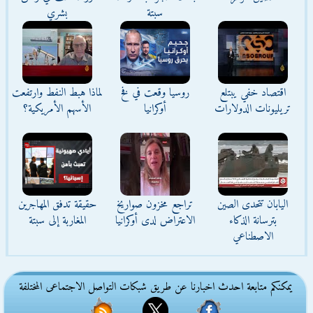
سبتة
بشري
اقتصاد خفي يبتلع
روسيا وقعت في فخ
لماذا هبط النفط وارتفعت
تريليونات الدولارات
أوكرانيا
الأسهم الأمريكية؟
اليابان تتحدى الصين
تراجع مخزون صواريخ
حقيقة تدفق المهاجرين
بترسانة الذكاء
الاعتراض لدى أوكرانيا
المغاربة إلى سبتة
الاصطناعي
يمكنكم متابعة احدث اخبارنا عن طريق شبكات التواصل الاجتماعى المختلفة