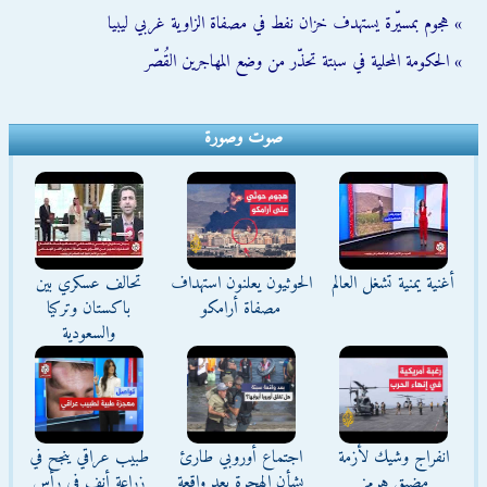
» هجوم بمسيّرة يستهدف خزان نفط في مصفاة الزاوية غربي ليبيا
» الحكومة المحلية في سبتة تحذّر من وضع المهاجرين القُصّر
صوت وصورة
أغنية يمنية تشغل العالم
الحوثيون يعلنون استهداف
تحالف عسكري بين
مصفاة أرامكو
باكستان وتركيا
والسعودية
انفراج وشيك لأزمة
اجتماع أوروبي طارئ
طبيب عراقي ينجح في
مضيق هرمز
بشأن الهجرة بعد واقعة
زراعة أنف في رأس