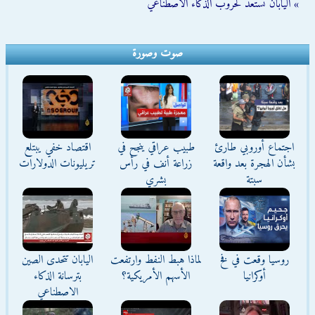
» اليابان تستعد لحروب الذكاء الاصطناعي
صوت وصورة
اجتماع أوروبي طارئ
طبيب عراقي ينجح في
اقتصاد خفي يبتلع
بشأن الهجرة بعد واقعة
زراعة أنف في رأس
تريليونات الدولارات
سبتة
بشري
روسيا وقعت في فخ
لماذا هبط النفط وارتفعت
اليابان تتحدى الصين
أوكرانيا
الأسهم الأمريكية؟
بترسانة الذكاء
الاصطناعي