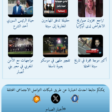
تراجع مخزون صواريخ
حقيقة تدفق المهاجرين
حياة الرئيس السوري
الاعتراض لدى أوكرانيا
المغاربة إلى سبتة
أحمد الشرع
أكبر موجة هجرة في تاريخ
تفجير مقهى في موسكو
مواجهات مع الأمن
سبتة المحتلة
بعبوة ناسفة
المغربي في معبر بني
أنصار
يمكنكم متابعة احدث اخبارنا عن طريق شبكات التواصل الاجتماعى المختلفة
®أخبار الصباح