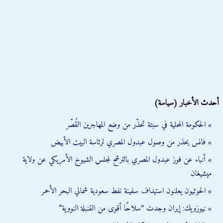
أحدث الأخبار (سياسة)
» الحكومة المحلية في سبتة تحذّر من وضع المهاجرين القُصّر
» فانس يحذر من وصول عبدول المصري لرئاسة البيت الأبيض
» أنباء عن فوز عبدول المصري بالترشح لمجلس الشيوخ الأمريكي عن ولاية
ميشيغان
» الحوثيون يعلنون استهداف سفينة نفط سعودية شمالي البحر الأحمر
» نيوزويك: إيران وجدت “سلاحًا أقوى من القنبلة النووية”