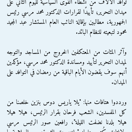
توافد الآلاف من نشطاء القوى السياسية لليوم الثاني على
ميدان التحرير؛ تأييدًا لقرارات الدكتور محمد مرسي رئيس
الجمهورية، مطالبين بإقالة النائب العام المستشار عبد المجيد
محمود لتبعيته للنظام البائد.
وآثر المئات من المعتكفين الخروج من المساجد والتوجه
لميدان التحرير لتأييد ومساندة الدكتور محمد مرسي، مؤكدين
أنهم سوف يقضون الأيام الباقية من رمضان في التوافد على
الميدان.
ورددوا هتافات منها: "يلا ياريس دوس بنزين خلصنا من
كل المفسدين، الشعب فرحان بقرار الرئيس، هيلا هيلا
هيلا بلدنا نضفت الليلة"، رافعين صور الرئيس مرسي