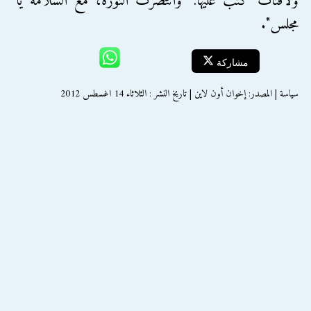
ولافتات كُتب عليها: "وانتصرت الثورة، مع السلامة يا
مجلس".
مشاركة
سياسة | المصدر: إخوان أون لاين | تاريخ النشر : الثلاثاء 14 اغسطس 2012