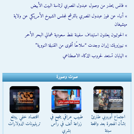
» فانس يحذر من وصول عبدول المصري لرئاسة البيت الأبيض
» أنباء عن فوز عبدول المصري بالترشح لمجلس الشيوخ الأمريكي عن ولاية
ميشيغان
» الحوثيون يعلنون استهداف سفينة نفط سعودية شمالي البحر الأحمر
» نيوزويك: إيران وجدت “سلاحًا أقوى من القنبلة النووية”
» اليابان تستعد لحروب الذكاء الاصطناعي
صوت وصورة
اجتماع أوروبي طارئ
طبيب عراقي ينجح في
اقتصاد خفي يبتلع
بشأن الهجرة بعد واقعة
زراعة أنف في رأس
تريليونات الدولارات
سبتة
بشري