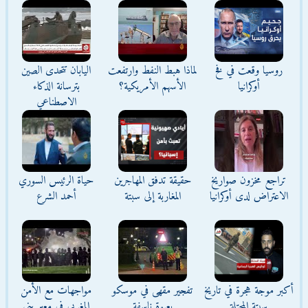
روسيا وقعت في فخ
لماذا هبط النفط وارتفعت
اليابان تتحدى الصين
أوكرانيا
الأسهم الأمريكية؟
بترسانة الذكاء
الاصطناعي
تراجع مخزون صواريخ
حقيقة تدفق المهاجرين
حياة الرئيس السوري
الاعتراض لدى أوكرانيا
المغاربة إلى سبتة
أحمد الشرع
أكبر موجة هجرة في تاريخ
تفجير مقهى في موسكو
مواجهات مع الأمن
سبتة المحتلة
بعبوة ناسفة
المغربي في معبر بني