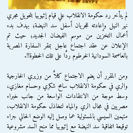
لم يتأخر رد حكومة الانقلاب علي قيام إثيوبيا بتحويل مجري
نهر النيل وإعادته للجريان أسفل سد النهضة؛ بهدف بدء
أعمال التخزين من موسم الفيضان الجديد؛ حيث تم
الإعلان عن عقد اجتماع عاجل بمقر السفارة المصرية
بالعاصمة السودانية الخرطوم ردًّا على تلك الخطوة!!.
ومن المقرر أن يضم الاجتماع كلاًّ من وزيري الخارجية
والري في حكومة الانقلاب سامح شكري وحسام مغازي،
وسط موجة من الانتقادات الواسعة من جانب خبراء
مصريين في مجال الري والمياه لتخاذل حكومة الانقلاب،
متهمين السيسي بالمسئولية عما وصل إليه الوضع الحالي جراء
توقيعة اتفاقية سد النهضة مع إثيوبيا مما منح السد مشروعية